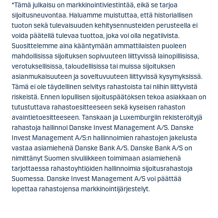
*Tämä julkaisu on markkinointiviestintää, eikä se tarjoa
sijoitusneuvontaa. Haluamme muistuttaa, että historiallisen
tuoton sekä tulevaisuuden kehitysennusteiden perusteella ei
voida päätellä tulevaa tuottoa, joka voi olla negatiivista.
Suosittelemme aina kääntymään ammattilaisten puoleen
mahdollisissa sijoituksen sopivuuteen liittyvissä lainopillisissa,
verotuksellisissa, taloudellisissa tai muissa sijoituksen
asianmukaisuuteen ja soveltuvuuteen liittyvissä kysymyksissä.
Tämä ei ole täydellinen selvitys rahastoista tai niihin liittyvistä
riskeistä. Ennen lopullisen sijoituspäätöksen tekoa asiakkaan on
tutustuttava rahastoesitteeseen sekä kyseisen rahaston
avaintietoesitteeseen. Tanskaan ja Luxemburgiin rekisteröityjä
rahastoja hallinnoi Danske Invest Management A/S. Danske
Invest Management A/S:n hallinnoimien rahastojen jakelusta
vastaa asiamiehenä Danske Bank A/S. Danske Bank A/S on
nimittänyt Suomen sivuliikkeen toimimaan asiamiehenä
tarjottaessa rahastoyhtiöiden hallinnoimia sijoitusrahastoja
Suomessa. Danske Invest Management A/S voi päättää
lopettaa rahastojensa markkinointijärjestelyt.