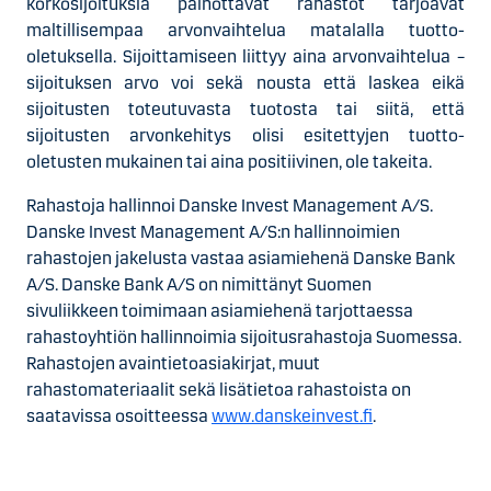
korkosijoituksia painottavat rahastot tarjoavat
maltillisempaa arvonvaihtelua matalalla tuotto-
oletuksella. Sijoittamiseen liittyy aina arvonvaihtelua –
sijoituksen arvo voi sekä nousta että laskea eikä
sijoitusten toteutuvasta tuotosta tai siitä, että
sijoitusten arvonkehitys olisi esitettyjen tuotto-
oletusten mukainen tai aina positiivinen, ole takeita.
Rahastoja hallinnoi Danske Invest Management A/S.
Danske Invest Management A/S:n hallinnoimien
rahastojen jakelusta vastaa asiamiehenä Danske Bank
A/S. Danske Bank A/S on nimittänyt Suomen
sivuliikkeen toimimaan asiamiehenä tarjottaessa
rahastoyhtiön hallinnoimia sijoitusrahastoja Suomessa.
Rahastojen avaintietoasiakirjat, muut
rahastomateriaalit sekä lisätietoa rahastoista on
saatavissa osoitteessa
www.danskeinvest.fi
.