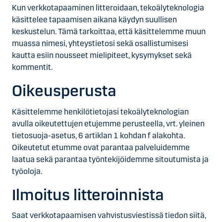
Kun verkkotapaaminen litteroidaan, tekoäly­teknologia
käsittelee tapaamisen aikana käydyn suullisen
keskustelun. Tämä tarkoittaa, että käsittelemme muun
muassa nimesi, yhteystietosi sekä osallistumisesi
kautta esiin nousseet mielipiteet, kysymykset sekä
kommentit.
Oikeusperusta
Käsittelemme henkilötietojasi tekoäly­teknologian
avulla oikeutettujen etujemme perusteella, vrt. yleinen
tietosuoja-asetus, 6 artiklan 1 kohdan f alakohta.
Oikeutetut etumme ovat parantaa palveluidemme
laatua sekä parantaa työntekijöi­demme sitoutumista ja
työoloja.
Ilmoitus litteroinnista
Saat verkkotapaamisen vahvistusviestissä tiedon siitä,