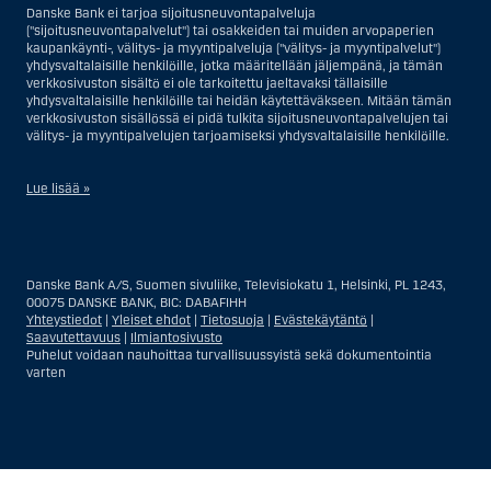
Danske Bank ei tarjoa sijoitusneuvontapalveluja
("sijoitusneuvontapalvelut") tai osakkeiden tai muiden arvopaperien
kaupankäynti-, välitys- ja myyntipalveluja ("välitys- ja myyntipalvelut")
yhdysvaltalaisille henkilöille, jotka määritellään jäljempänä, ja tämän
verkkosivuston sisältö ei ole tarkoitettu jaeltavaksi tällaisille
yhdysvaltalaisille henkilöille tai heidän käytettäväkseen. Mitään tämän
verkkosivuston sisällössä ei pidä tulkita sijoitusneuvontapalvelujen tai
välitys- ja myyntipalvelujen tarjoamiseksi yhdysvaltalaisille henkilöille.
Lue lisää »
Sijoitusneuvontapalvelujen osalta yhdysvaltalaiseksi henkilöksi
katsotaan Yhdysvalloissa asuva luonnollinen henkilö; tai Yhdysvalloissa
rekisteriin merkitty tai perustettu yritys tai yhtiö, pois lukien pätevistä
Danske Bank A/S, Suomen sivuliike, Televisiokatu 1, Helsinki, PL 1243,
liiketoiminnallisista syistä toimivan, säännellyn yhdysvaltalaisen
00075 DANSKE BANK, BIC: DABAFIHH
vakuutusyhtiön tai pankin offshore-sivuliikkeet tai asiamiehet; tai
Yhteystiedot
|
Yleiset ehdot
|
Tietosuoja
|
Evästekäytäntö
|
ulkomaisen, Yhdysvalloissa sijaitsevan ulkomaisen tahon sivuliike tai
Saavutettavuus
|
Ilmiantosivusto
asiamies; tai trusti, jonka edunvalvoja on yhdysvaltalainen henkilö, paitsi
Puhelut voidaan nauhoittaa turvallisuussyistä sekä dokumentointia
jos sijoituspäätökset tekee tai niihin osallistuu ei-yhdysvaltalainen
varten
henkilö; tai kuolinpesä, jonka pesäjakaja tai pesänhoitaja on
yhdysvaltalainen henkilö, paitsi jos kuolinpesään sovelletaan ulkomaista
lainsäädäntöä ja jos sijoituspäätökset tekee tai niihin osallistuu ei-
yhdysvaltalainen henkilö; tai ei-harkinnanvarainen, yhdysvaltalaisen
henkilön hyväksi hallinnoitu tili; tai yhdysvaltalaisen välittäjän tai
uskotun miehen hallinnoima harkinnanvarainen tili, paitsi jos sitä
Näytä
Sulje
Show
Show
hallinnoidaan ei-yhdysvaltalaisen henkilön hyväksi; tai mikä tahansa