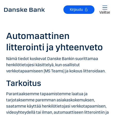
Siirry sisältöön
Kirjaudu
Valitse
Auto­maat­tinen
litterointi ja yhteenveto
Nämä tiedot koskevat Danske Bankin suorittamaa
henkilötietojesi käsittelyä, kun osallistut
verkkotapaamiseen (MS Teams) ja kokous litteroidaan.
Tarkoi­tus
Parantaaksemme tapaamistemme laatua ja
tarjotaksemme paremman asiakaskokemuksen,
saatamme käyttää henkilötietojasi verkkotapaamisen,
videoyhteydellä tai ilman, automaat­tiseen litterointiin ja