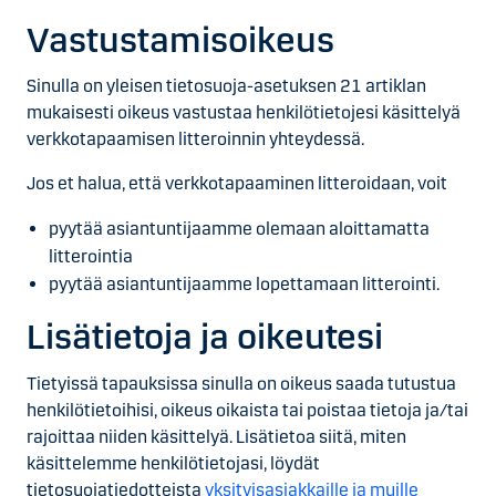
Vastusta­misoikeus
Sinulla on yleisen tietosuoja-asetuksen 21 artiklan
mukaisesti oikeus vastustaa henkilötietojesi käsittelyä
verkkotapaamisen litteroinnin yhteydessä.
Jos et halua, että verkkotapaaminen litteroidaan, voit
pyytää asiantuntijaamme olemaan aloittamatta
litterointia
pyytää asiantuntijaamme lopettamaan litterointi.
Lisätietoja ja oikeutesi
Tietyissä tapauksissa sinulla on oikeus saada tutustua
henkilötietoihisi, oikeus oikaista tai poistaa tietoja ja/tai
rajoittaa niiden käsittelyä. Lisätietoa siitä, miten
käsittelemme henkilötietojasi, löydät
tietosuojatiedotteista
yksityisasiakkaille ja muille