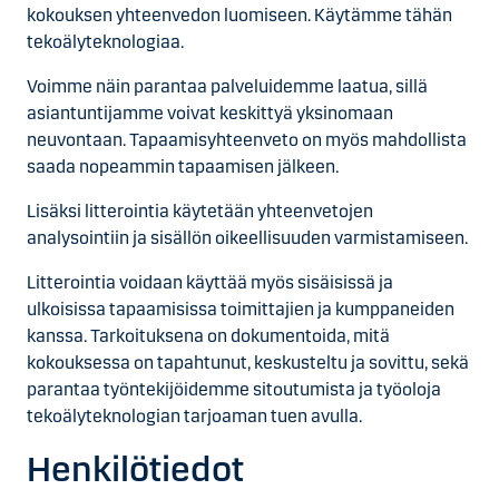
kokouksen yhteenvedon luomiseen. Käytämme tähän
tekoäly­teknologiaa.
Voimme näin parantaa palveluidemme laatua, sillä
asiantuntijamme voivat keskittyä yksinomaan
neuvontaan. Tapaamisyhteenveto on myös mahdollista
saada nopeammin tapaamisen jälkeen.
Lisäksi litterointia käytetään yhteenvetojen
analysointiin ja sisällön oikeellisuuden varmistamiseen.
Litterointia voidaan käyttää myös sisäisissä ja
ulkoisissa tapaamisissa toimittajien ja kumppaneiden
kanssa. Tarkoituksena on dokumentoida, mitä
kokouksessa on tapahtunut, keskusteltu ja sovittu, sekä
parantaa työntekijöidemme sitoutumista ja työoloja
tekoäly­teknologian tarjoaman tuen avulla.
Henkilötiedot