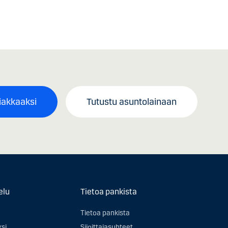
iakkaaksi
Tutustu asuntolainaan
elu
Tietoa pankista
Tietoa pankista
ksi
Sijoittajasuhteet