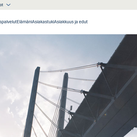
ot
ispalvelut
Elämäni
Asiakastuki
Asiakkuus ja edut