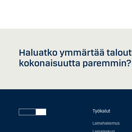
Haluatko ymmärtää talout
kokonaisuutta paremmin?
Työkalut
Lainahakemus
Lainalaskuri