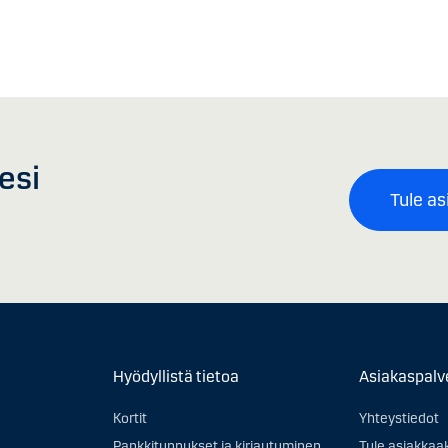
esi
Tule as
Hyödyllistä tietoa
Asiakaspalv
Kortit
Yhteystiedot
Pankkitunnukset ja kirjautuminen
Tule asiakkaa