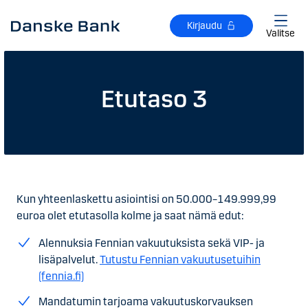
Siirry sisältöön
Kirjaudu
Valitse
Etutaso 3
Kun yhteenlaskettu asiointisi on 50.000–149.999,99
euroa olet etutasolla kolme ja saat nämä edut:
Alennuksia Fennian vakuutuksista sekä VIP- ja
lisäpalvelut.
Tutustu Fennian vakuutusetuihin
(fennia.fi)
Mandatumin tarjoama vakuutuskorvauksen