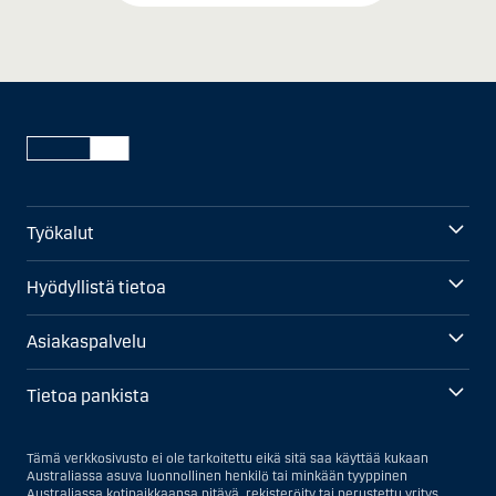
Työkalut
Hyödyllistä tietoa
Asiakaspalvelu
Tietoa pankista
Tämä verkkosivusto ei ole tarkoitettu eikä sitä saa käyttää kukaan
Australiassa asuva luonnollinen henkilö tai minkään tyyppinen
Australiassa kotipaikkaansa pitävä, rekisteröity tai perustettu yritys.