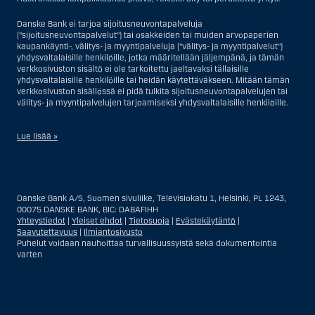
Danske Bank ei tarjoa sijoitusneuvontapalveluja
("sijoitusneuvontapalvelut") tai osakkeiden tai muiden arvopaperien
kaupankäynti-, välitys- ja myyntipalveluja ("välitys- ja myyntipalvelut")
yhdysvaltalaisille henkilöille, jotka määritellään jäljempänä, ja tämän
verkkosivuston sisältö ei ole tarkoitettu jaeltavaksi tällaisille
yhdysvaltalaisille henkilöille tai heidän käytettäväkseen. Mitään tämän
verkkosivuston sisällössä ei pidä tulkita sijoitusneuvontapalvelujen tai
välitys- ja myyntipalvelujen tarjoamiseksi yhdysvaltalaisille henkilöille.
Lue lisää »
Sijoitusneuvontapalvelujen osalta yhdysvaltalaiseksi henkilöksi
katsotaan Yhdysvalloissa asuva luonnollinen henkilö; tai Yhdysvalloissa
rekisteriin merkitty tai perustettu yritys tai yhtiö, pois lukien pätevistä
Danske Bank A/S, Suomen sivuliike, Televisiokatu 1, Helsinki, PL 1243,
liiketoiminnallisista syistä toimivan, säännellyn yhdysvaltalaisen
00075 DANSKE BANK, BIC: DABAFIHH
vakuutusyhtiön tai pankin offshore-sivuliikkeet tai asiamiehet; tai
Yhteystiedot
|
Yleiset ehdot
|
Tietosuoja
|
Evästekäytäntö
|
ulkomaisen, Yhdysvalloissa sijaitsevan ulkomaisen tahon sivuliike tai
Saavutettavuus
|
Ilmiantosivusto
asiamies; tai trusti, jonka edunvalvoja on yhdysvaltalainen henkilö, paitsi
Puhelut voidaan nauhoittaa turvallisuussyistä sekä dokumentointia
jos sijoituspäätökset tekee tai niihin osallistuu ei-yhdysvaltalainen
varten
henkilö; tai kuolinpesä, jonka pesäjakaja tai pesänhoitaja on
yhdysvaltalainen henkilö, paitsi jos kuolinpesään sovelletaan ulkomaista
lainsäädäntöä ja jos sijoituspäätökset tekee tai niihin osallistuu ei-
yhdysvaltalainen henkilö; tai ei-harkinnanvarainen, yhdysvaltalaisen
henkilön hyväksi hallinnoitu tili; tai yhdysvaltalaisen välittäjän tai
uskotun miehen hallinnoima harkinnanvarainen tili, paitsi jos sitä