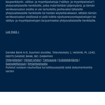
kaupankäynti-, välitys- ja myyntipalveluja ("välitys- ja myyntipalvelut")
yhdysvaltalaisille henkilöille, jotka määritellään jäljempänä, ja tämän
verkkosivuston sisältö ei ole tarkoitettu jaeltavaksi tällaisille
yhdysvaltalaisille henkilöille tai heidän käytettäväkseen. Mitään tämän
verkkosivuston sisällössä ei pidä tulkita sijoitusneuvontapalvelujen tai
välitys- ja myyntipalvelujen tarjoamiseksi yhdysvaltalaisille henkilöille.
Lue lisää »
Sijoitusneuvontapalvelujen osalta yhdysvaltalaiseksi henkilöksi
katsotaan Yhdysvalloissa asuva luonnollinen henkilö; tai Yhdysvalloissa
rekisteriin merkitty tai perustettu yritys tai yhtiö, pois lukien pätevistä
Danske Bank A/S, Suomen sivuliike, Televisiokatu 1, Helsinki, PL 1243,
liiketoiminnallisista syistä toimivan, säännellyn yhdysvaltalaisen
00075 DANSKE BANK, BIC: DABAFIHH
vakuutusyhtiön tai pankin offshore-sivuliikkeet tai asiamiehet; tai
Yhteystiedot
|
Yleiset ehdot
|
Tietosuoja
|
Evästekäytäntö
|
ulkomaisen, Yhdysvalloissa sijaitsevan ulkomaisen tahon sivuliike tai
Saavutettavuus
|
Ilmiantosivusto
asiamies; tai trusti, jonka edunvalvoja on yhdysvaltalainen henkilö, paitsi
Puhelut voidaan nauhoittaa turvallisuussyistä sekä dokumentointia
jos sijoituspäätökset tekee tai niihin osallistuu ei-yhdysvaltalainen
varten
henkilö; tai kuolinpesä, jonka pesäjakaja tai pesänhoitaja on
yhdysvaltalainen henkilö, paitsi jos kuolinpesään sovelletaan ulkomaista
lainsäädäntöä ja jos sijoituspäätökset tekee tai niihin osallistuu ei-
yhdysvaltalainen henkilö; tai ei-harkinnanvarainen, yhdysvaltalaisen
henkilön hyväksi hallinnoitu tili; tai yhdysvaltalaisen välittäjän tai
uskotun miehen hallinnoima harkinnanvarainen tili, paitsi jos sitä
Näytä
Sulje
Show
Show
hallinnoidaan ei-yhdysvaltalaisen henkilön hyväksi; tai mikä tahansa
Yhdysvaltain arvopaperilainsäädännön kiertämistarkoituksessa
more
less
perustettu tai toimiva taho. Termi ”yhdysvaltalainen henkilö” ei tarkoita