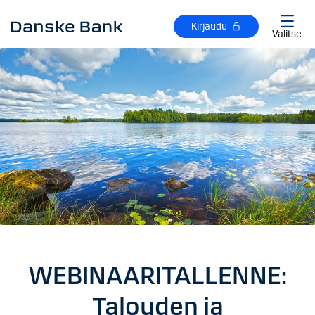
Siirry sisältöön
Kirjaudu
Valitse
WEBINAARITALLENNE:
Talouden ja