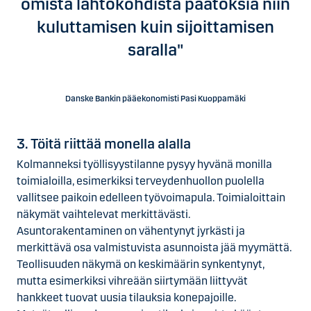
omista lähtökohdista päätöksiä niin
kuluttamisen kuin sijoittamisen
saralla"
Danske Bankin pääekonomisti Pasi Kuoppamäki
3. Töitä riittää monella alalla
Kolmanneksi työllisyystilanne pysyy hyvänä monilla
toimialoilla, esimerkiksi terveydenhuollon puolella
vallitsee paikoin edelleen työvoimapula. Toimialoittain
näkymät vaihtelevat merkittävästi.
Asuntorakentaminen on vähentynyt jyrkästi ja
merkittävä osa valmistuvista asunnoista jää myymättä.
Teollisuuden näkymä on keskimäärin synkentynyt,
mutta esimerkiksi vihreään siirtymään liittyvät
hankkeet tuovat uusia tilauksia konepajoille.