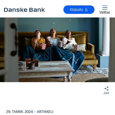
Siirry sisältöön
Kirjaudu
Valitse
Jaa
29. TAMMI. 2024
–
ARTIKKELI