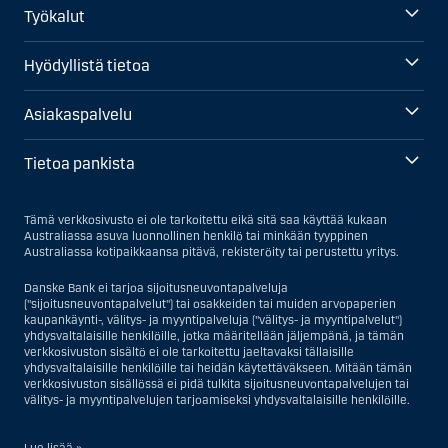
Työkalut
Hyödyllistä tietoa
Asiakaspalvelu
Tietoa pankista
Tämä verkkosivusto ei ole tarkoitettu eikä sitä saa käyttää kukaan
Australiassa asuva luonnollinen henkilö tai minkään tyyppinen
Australiassa kotipaikkaansa pitävä, rekisteröity tai perustettu yritys.
Danske Bank ei tarjoa sijoitusneuvontapalveluja
("sijoitusneuvontapalvelut") tai osakkeiden tai muiden arvopaperien
kaupankäynti-, välitys- ja myyntipalveluja ("välitys- ja myyntipalvelut")
yhdysvaltalaisille henkilöille, jotka määritellään jäljempänä, ja tämän
verkkosivuston sisältö ei ole tarkoitettu jaeltavaksi tällaisille
yhdysvaltalaisille henkilöille tai heidän käytettäväkseen. Mitään tämän
verkkosivuston sisällössä ei pidä tulkita sijoitusneuvontapalvelujen tai
välitys- ja myyntipalvelujen tarjoamiseksi yhdysvaltalaisille henkilöille.