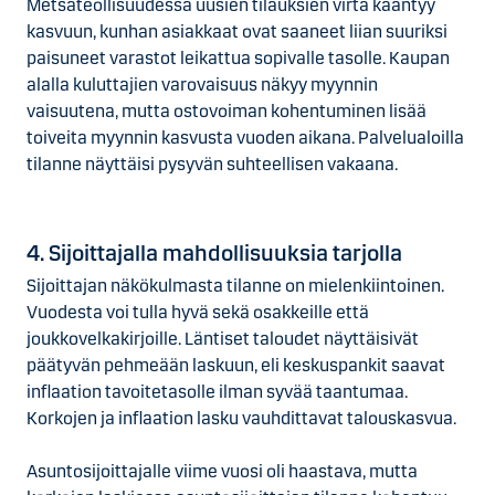
Metsäteollisuudessa uusien tilauksien virta kääntyy
kasvuun, kunhan asiakkaat ovat saaneet liian suuriksi
paisuneet varastot leikattua sopivalle tasolle. Kaupan
alalla kuluttajien varovaisuus näkyy myynnin
vaisuutena, mutta ostovoiman kohentuminen lisää
toiveita myynnin kasvusta vuoden aikana. Palvelualoilla
tilanne näyttäisi pysyvän suhteellisen vakaana.
4. Sijoittajalla mahdollisuuksia tarjolla
Sijoittajan näkökulmasta tilanne on mielenkiintoinen.
Vuodesta voi tulla hyvä sekä osakkeille että
joukkovelkakirjoille. Läntiset taloudet näyttäisivät
päätyvän pehmeään laskuun, eli keskuspankit saavat
inflaation tavoitetasolle ilman syvää taantumaa.
Korkojen ja inflaation lasku vauhdittavat talouskasvua.
Asuntosijoittajalle viime vuosi oli haastava, mutta