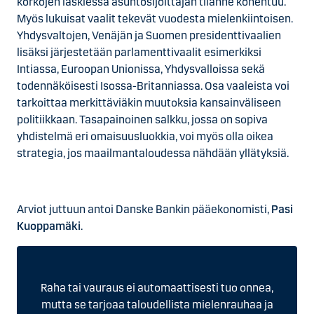
korkojen laskiessa asuntosijoittajan tilanne kohentuu.
Myös lukuisat vaalit tekevät vuodesta mielenkiintoisen.
Yhdysvaltojen, Venäjän ja Suomen presidenttivaalien
lisäksi järjestetään parlamenttivaalit esimerkiksi
Intiassa, Euroopan Unionissa, Yhdysvalloissa sekä
todennäköisesti Isossa-Britanniassa. Osa vaaleista voi
tarkoittaa merkittäviäkin muutoksia kansainväliseen
politiikkaan. Tasapainoinen salkku, jossa on sopiva
yhdistelmä eri omaisuusluokkia, voi myös olla oikea
strategia, jos maailmantaloudessa nähdään yllätyksiä.
Arviot juttuun antoi Danske Bankin pääekonomisti,
Pasi
Kuoppamäki
.
Raha tai vauraus ei automaattisesti tuo onnea,
mutta se tarjoaa taloudellista mielenrauhaa ja