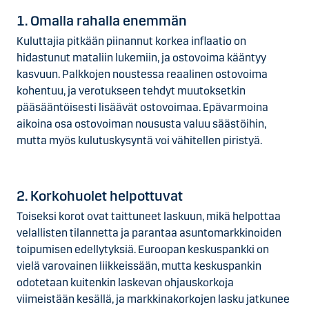
1. Omalla rahalla enemmän
Kuluttajia pitkään piinannut korkea inflaatio on
hidastunut mataliin lukemiin, ja ostovoima kääntyy
kasvuun. Palkkojen noustessa reaalinen ostovoima
kohentuu, ja verotukseen tehdyt muutoksetkin
pääsääntöisesti lisäävät ostovoimaa. Epävarmoina
aikoina osa ostovoiman noususta valuu säästöihin,
mutta myös kulutuskysyntä voi vähitellen piristyä.
2. Korkohuolet helpottuvat
Toiseksi korot ovat taittuneet laskuun, mikä helpottaa
velallisten tilannetta ja parantaa asuntomarkkinoiden
toipumisen edellytyksiä. Euroopan keskuspankki on
vielä varovainen liikkeissään, mutta keskuspankin
odotetaan kuitenkin laskevan ohjauskorkoja
viimeistään kesällä, ja markkinakorkojen lasku jatkunee