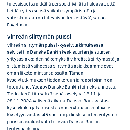
tulevaisuutta pitkällä perspektiivillä ja haluavat, että
heidän yrityksensä vaikutus ympäristöön ja
yhteiskuntaan on tulevaisuudenkestävä”, sanoo
Fogelholm.
Vihreän siirtymän pulssi
Vihreän siirtymän pulssi -kyselytutkimuksessa
selvitettiin Danske Bankin keskisuurten ja suurten
yritysasiakkaiden näkemyksiä vihreästä siirtymästä ja
siitä, missä vaiheessa siirtymää asiakkaamme ovat
oman liiketoimintansa osalta. Tämän
kyselytutkimuksen tiedonkeruun ja raportoinnin on
toteuttanut Yougov Danske Bankin toimeksiannosta.
Tiedot kerättiin sähköisenä kyselynä 18.11. ja
28.11.2024 välisenä aikana. Danske Bank vastasi
kyselylinkin jakamisesta kohderyhmään kuuluville.
Kyselyyn vastasi 45 suurten ja keskisuurten yritysten
parissa asiakastyötä tekevää Danske Bankin
tyrityspankkiiria.