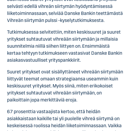
selvästi edellä vihreän siirtymän hyödyntämisessä
liiketoiminnassaan, selviää Danske Bankin teettämästä
Vihreän siirtymän pulssi -kyselytutkimuksesta.
Tutkimuksessa selvitettiin, miten keskisuuret ja suuret
yritykset suhtautuvat vihreään siirtymään ja millaisia
suunnitelmia niillä siihen liittyen on. Ensimmäistä
kertaa tehtyyn tutkimukseen vastasivat Danske Bankin
asiakasvastuulliset yrityspankkiirit.
Suuret yritykset ovat sisällyttäneet vihreään siirtymään
liittyvät teemat omaan strategiaansa useammin kuin
keskisuuret yritykset. Myös siinä, miten erikokoiset
yritykset suhtautuvat vihreään siirtymään, on
paikoittain jopa merkittäviä eroja.
67 prosenttia vastaajista kertoo, että heidän
asiakkaistaan kaikille tai yli puolelle vihreä siirtymä on
keskeisessä roolissa heidän liiketoiminnassaan. Vaikka