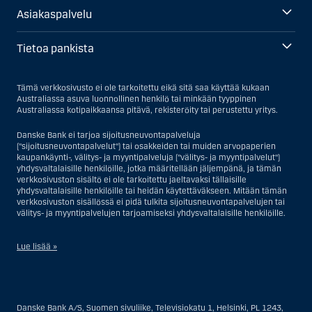
Asiakaspalvelu
Tietoa pankista
Tämä verkkosivusto ei ole tarkoitettu eikä sitä saa käyttää kukaan
Australiassa asuva luonnollinen henkilö tai minkään tyyppinen
Australiassa kotipaikkaansa pitävä, rekisteröity tai perustettu yritys.
Danske Bank ei tarjoa sijoitusneuvontapalveluja
("sijoitusneuvontapalvelut") tai osakkeiden tai muiden arvopaperien
kaupankäynti-, välitys- ja myyntipalveluja ("välitys- ja myyntipalvelut")
yhdysvaltalaisille henkilöille, jotka määritellään jäljempänä, ja tämän
verkkosivuston sisältö ei ole tarkoitettu jaeltavaksi tällaisille
yhdysvaltalaisille henkilöille tai heidän käytettäväkseen. Mitään tämän
verkkosivuston sisällössä ei pidä tulkita sijoitusneuvontapalvelujen tai
välitys- ja myyntipalvelujen tarjoamiseksi yhdysvaltalaisille henkilöille.
Lue lisää »
Sijoitusneuvontapalvelujen osalta yhdysvaltalaiseksi henkilöksi
katsotaan Yhdysvalloissa asuva luonnollinen henkilö; tai Yhdysvalloissa
rekisteriin merkitty tai perustettu yritys tai yhtiö, pois lukien pätevistä
Danske Bank A/S, Suomen sivuliike, Televisiokatu 1, Helsinki, PL 1243,
liiketoiminnallisista syistä toimivan, säännellyn yhdysvaltalaisen