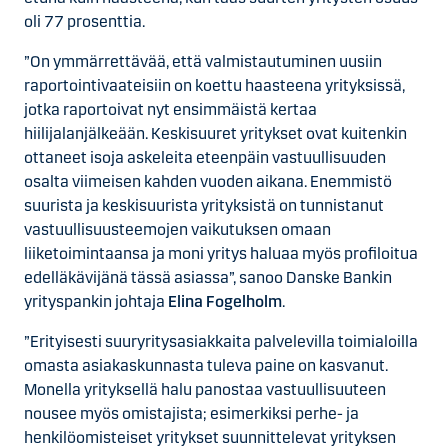
oli 77 prosenttia.
”On ymmärrettävää, että valmistautuminen uusiin
raportointivaateisiin on koettu haasteena yrityksissä,
jotka raportoivat nyt ensimmäistä kertaa
hiilijalanjälkeään. Keskisuuret yritykset ovat kuitenkin
ottaneet isoja askeleita eteenpäin vastuullisuuden
osalta viimeisen kahden vuoden aikana. Enemmistö
suurista ja keskisuurista yrityksistä on tunnistanut
vastuullisuusteemojen vaikutuksen omaan
liiketoimintaansa ja moni yritys haluaa myös profiloitua
edelläkävijänä tässä asiassa”, sanoo Danske Bankin
yrityspankin johtaja
Elina Fogelholm
.
”Erityisesti suuryritysasiakkaita palvelevilla toimialoilla
omasta asiakaskunnasta tuleva paine on kasvanut.
Monella yrityksellä halu panostaa vastuullisuuteen
nousee myös omistajista; esimerkiksi perhe- ja
henkilöomisteiset yritykset suunnittelevat yrityksen