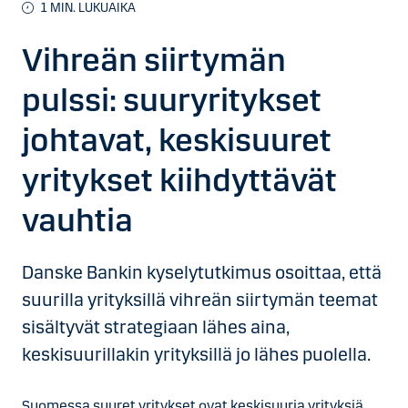
1
MIN. LUKUAIKA
Vihreän siirtymän
pulssi: suuryritykset
johtavat, keskisuuret
yritykset kiihdyttävät
vauhtia
Danske Bankin kyselytutkimus osoittaa, että
suurilla yrityksillä vihreän siirtymän teemat
sisältyvät strategiaan lähes aina,
keskisuurillakin yrityksillä jo lähes puolella.
Suomessa suuret yritykset ovat keskisuuria yrityksiä