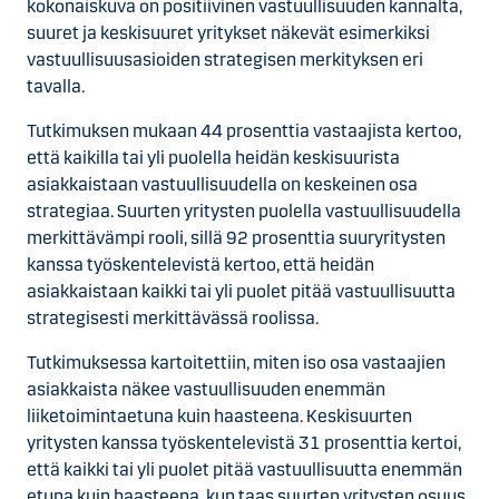
kokonaiskuva on positiivinen vastuullisuuden kannalta,
suuret ja keskisuuret yritykset näkevät esimerkiksi
vastuullisuusasioiden strategisen merkityksen eri
tavalla.
Tutkimuksen mukaan 44 prosenttia vastaajista kertoo,
että kaikilla tai yli puolella heidän keskisuurista
asiakkaistaan vastuullisuudella on keskeinen osa
strategiaa. Suurten yritysten puolella vastuullisuudella
merkittävämpi rooli, sillä 92 prosenttia suuryritysten
kanssa työskentelevistä kertoo, että heidän
asiakkaistaan kaikki tai yli puolet pitää vastuullisuutta
strategisesti merkittävässä roolissa.
Tutkimuksessa kartoitettiin, miten iso osa vastaajien
asiakkaista näkee vastuullisuuden enemmän
liiketoimintaetuna kuin haasteena. Keskisuurten
yritysten kanssa työskentelevistä 31 prosenttia kertoi,
että kaikki tai yli puolet pitää vastuullisuutta enemmän
etuna kuin haasteena, kun taas suurten yritysten osuus