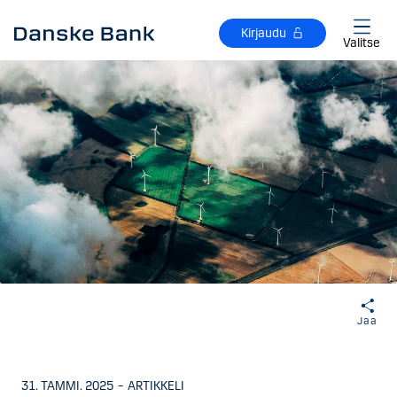
Siirry sisältöön
Kirjaudu
Valitse
Jaa
31. TAMMI. 2025
–
ARTIKKELI