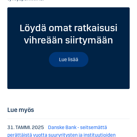
Löydä omat ratkaisusi
vihreään siirtymään
Lue lisää
Lue myös
31. TAMMI. 2025
Danske Bank - seitsemättä
perättäistä vuotta suuryritysten ja instituutioiden