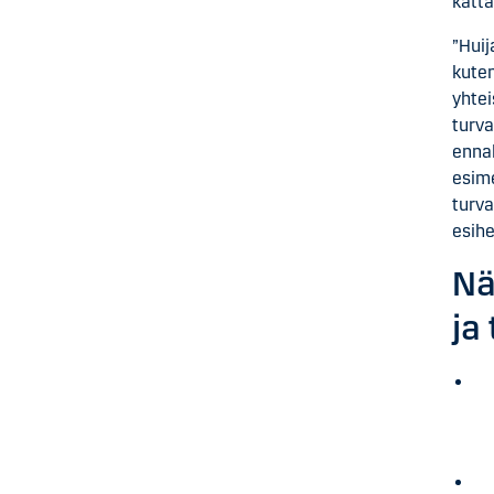
katta
”Huij
kuten
yhtei
turva
enna
esime
turva
esihe
Nä
ja