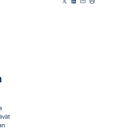
n
a
ävät
an