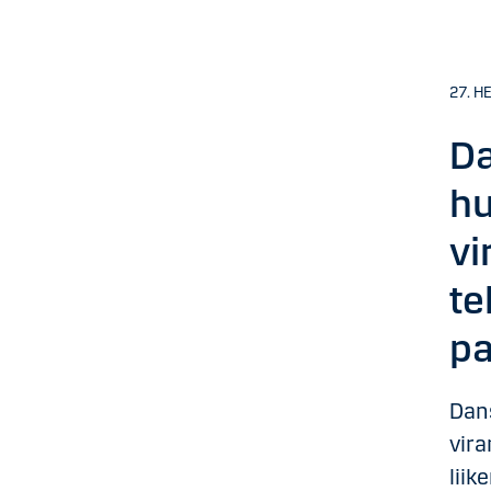
27. H
Da
hu
vi
te
pa
Dans
vira
liik