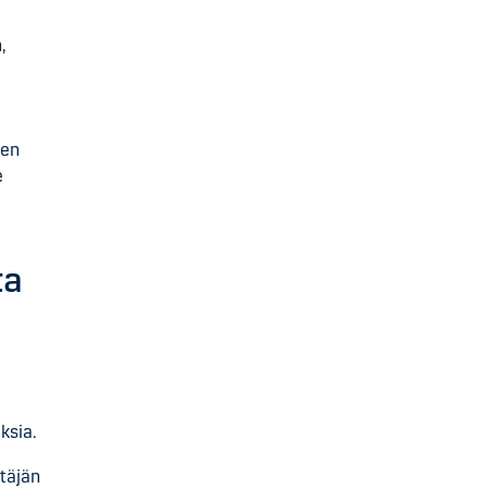
,
nen
e
ta
ksia.
ttäjän