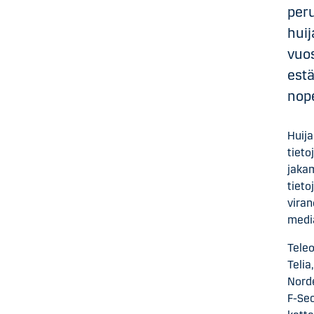
peru
huij
vuos
estä
nop
Huija
tieto
jakam
tieto
viran
media
Teleo
Telia
Norde
F-Se