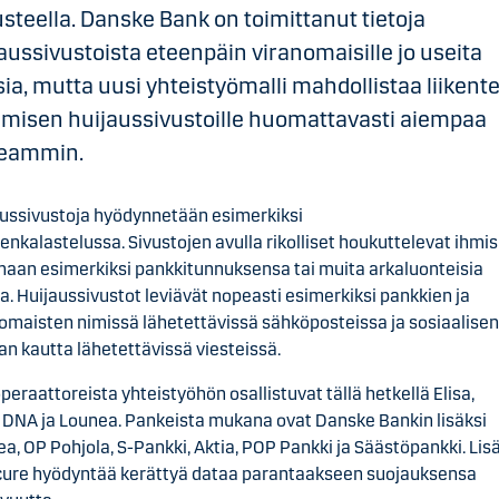
steella. Danske Bank on toimittanut tietoja
aussivustoista eteenpäin viranomaisille jo useita
ia, mutta uusi yhteistyömalli mahdollistaa liikent
misen huijaussivustoille huomattavasti aiempaa
eammin.
ussivustoja hyödynnetään esimerkiksi
jenkalastelussa. Sivustojen avulla rikolliset houkuttelevat ihmis
aan esimerkiksi pankkitunnuksensa tai muita arkaluonteisia
ja. Huijaussivustot leviävät nopeasti esimerkiksi pankkien ja
omaisten nimissä lähetettävissä sähköposteissa ja sosiaalisen
n kautta lähetettävissä viesteissä.
peraattoreista yhteistyöhön osallistuvat tällä hetkellä Elisa,
, DNA ja Lounea. Pankeista mukana ovat Danske Bankin lisäksi
a, OP Pohjola, S-Pankki, Aktia, POP Pankki ja Säästöpankki. Lis
cure hyödyntää kerättyä dataa parantaakseen suojauksensa