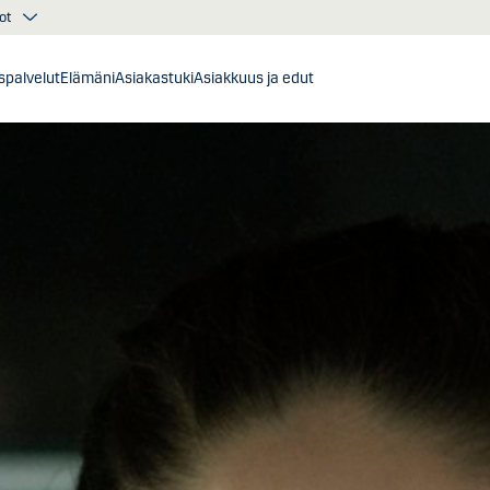
ot
ispalvelut
Elämäni
Asiakastuki
Asiakkuus ja edut