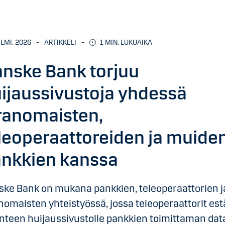
ELMI. 2026
–
ARTIKKELI
–
1
MIN. LUKUAIKA
nske Bank torjuu
ijaussivustoja yhdessä
ranomaisten,
leoperaattoreiden ja muide
nkkien kanssa
ke Bank on mukana pankkien, teleoperaattorien j
nomaisten yhteistyössä, jossa teleoperaattorit est
enteen huijaussivustolle pankkien toimittaman dat