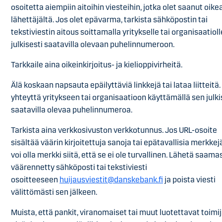
osoitetta aiempiin aitoihin viesteihin, jotka olet saanut oike
lähettäjältä. Jos olet epävarma, tarkista sähköpostin tai
tekstiviestin aitous soittamalla yritykselle tai organisaatiol
julkisesti saatavilla olevaan puhelinnumeroon.
Tarkkaile aina oikeinkirjoitus- ja kielioppivirheitä.
Älä koskaan napsauta epäilyttäviä linkkejä tai lataa liitteitä.
yhteyttä yritykseen tai organisaatioon käyttämällä sen julki
saatavilla olevaa puhelinnumeroa.
Tarkista aina verkkosivuston verkkotunnus. Jos URL-osoite
sisältää väärin kirjoitettuja sanoja tai epätavallisia merkkejä
voi olla merkki siitä, että se ei ole turvallinen. Lähetä saama
väärennetty sähköposti tai tekstiviesti
osoitteeseen
huijausviestit@danskebank.fi
ja poista viesti
välittömästi sen jälkeen.
Muista, että pankit, viranomaiset tai muut luotettavat toimi