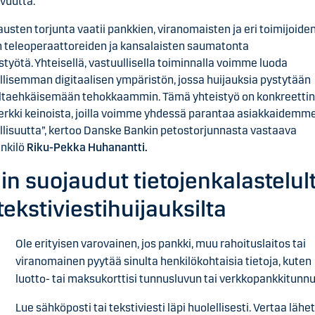
vuutta.
austen torjunta vaatii pankkien, viranomaisten ja eri toimijoiden
 teleoperaattoreiden ja kansalaisten saumatonta
styötä. Yhteisellä, vastuullisella toiminnalla voimme luoda
llisemman digitaalisen ympäristön, jossa huijauksia pystytään
ltaehkäisemään tehokkaammin. Tämä yhteistyö on konkreetti
rkki keinoista, joilla voimme yhdessä parantaa asiakkaidemm
llisuutta”, kertoo Danske Bankin petostorjunnasta vastaava
nkilö
Riku-Pekka Huhanantti.
in suojaudut tietojenkalastelul
 tekstiviestihuijauksilta
Ole erityisen varovainen, jos pankki, muu rahoituslaitos tai
viranomainen pyytää sinulta henkilökohtaisia tietoja, kuten
luotto- tai maksukorttisi tunnusluvun tai verkkopankkitunnu
Lue sähköposti tai tekstiviesti läpi huolellisesti. Vertaa lähe