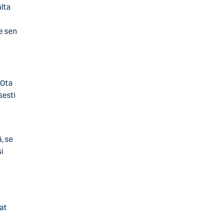
alta
le sen
 Ota
sesti
, se
si
jat