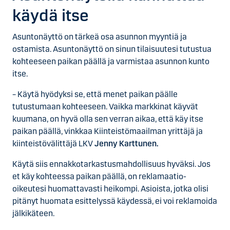
käydä itse
Asuntonäyttö on tärkeä osa asunnon myyntiä ja
ostamista. Asuntonäyttö on sinun tilaisuutesi tutustua
kohteeseen paikan päällä ja varmistaa asunnon kunto
itse.
– Käytä hyödyksi se, että menet paikan päälle
tutustumaan kohteeseen. Vaikka markkinat käyvät
kuumana, on hyvä olla sen verran aikaa, että käy itse
paikan päällä, vinkkaa Kiinteistömaailman yrittäjä ja
kiinteistövälittäjä LKV
Jenny Karttunen.
Käytä siis ennakkotarkastusmahdollisuus hyväksi. Jos
et käy kohteessa paikan päällä, on reklamaatio-
oikeutesi huomattavasti heikompi. Asioista, jotka olisi
pitänyt huomata esittelyssä käydessä, ei voi reklamoida
jälkikäteen.