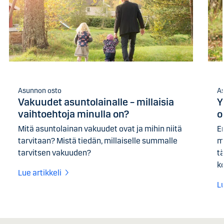
Asunnon osto
A
Vakuudet asuntolainalle – millaisia
Y
vaihtoehtoja minulla on?
o
Mitä asuntolainan vakuudet ovat ja mihin niitä
E
tarvitaan? Mistä tiedän, millaiselle summalle
mo
tarvitsen vakuuden?
t
k
Lue artikkeli
Lu