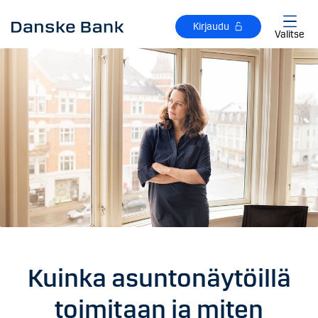
Siirry sisältöön
Kirjaudu
Valitse
Kuinka asuntonäytöillä
toimitaan ja miten