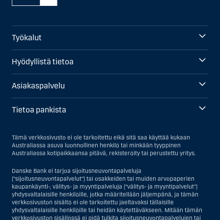
Työkalut
Hyödyllistä tietoa
Asiakaspalvelu
Tietoa pankista
Tämä verkkosivusto ei ole tarkoitettu eikä sitä saa käyttää kukaan
Australiassa asuva luonnollinen henkilö tai minkään tyyppinen
Australiassa kotipaikkaansa pitävä, rekisteröity tai perustettu yritys.
Danske Bank ei tarjoa sijoitusneuvontapalveluja
("sijoitusneuvontapalvelut") tai osakkeiden tai muiden arvopaperien
kaupankäynti-, välitys- ja myyntipalveluja ("välitys- ja myyntipalvelut")
yhdysvaltalaisille henkilöille, jotka määritellään jäljempänä, ja tämän
verkkosivuston sisältö ei ole tarkoitettu jaeltavaksi tällaisille
yhdysvaltalaisille henkilöille tai heidän käytettäväkseen. Mitään tämän
verkkosivuston sisällössä ei pidä tulkita sijoitusneuvontapalvelujen tai