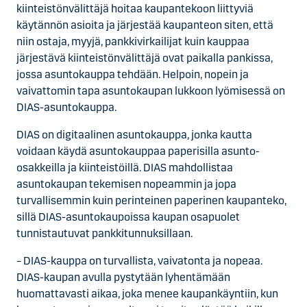
kiinteistönvälittäjä hoitaa kaupantekoon liittyviä
käytännön asioita ja järjestää kaupanteon siten, että
niin ostaja, myyjä, pankkivirkailijat kuin kauppaa
järjestävä kiinteistönvälittäjä ovat paikalla pankissa,
jossa asuntokauppa tehdään. Helpoin, nopein ja
vaivattomin tapa asuntokaupan lukkoon lyömisessä on
DIAS-asuntokauppa.
DIAS on digitaalinen asuntokauppa, jonka kautta
voidaan käydä asuntokauppaa paperisilla asunto-
osakkeilla ja kiinteistöillä. DIAS mahdollistaa
asuntokaupan tekemisen nopeammin ja jopa
turvallisemmin kuin perinteinen paperinen kaupanteko,
sillä DIAS-asuntokaupoissa kaupan osapuolet
tunnistautuvat pankkitunnuksillaan.
– DIAS-kauppa on turvallista, vaivatonta ja nopeaa.
DIAS-kaupan avulla pystytään lyhentämään
huomattavasti aikaa, joka menee kaupankäyntiin, kun