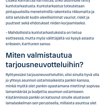
Lisäksi kannattaa varmistaa, onko asunnolle tehty
kuntotarkastusta. Kuntotarkastus toteutetaan
pintapuolisilla menetelmillä rakenteita rikkomatta ja
siitä selviävät kodin oleellisimmat vauriot, riskit ja
puutteet sekä ehdotukset niiden korjaamiseksi.
– Mahdollisista kuntotarkastuksista on tietoa
esitteessä, mutta myös välittäjältä voi kysyä asiasta
erikseen, Karttunen sanoo.
Miten valmistautua
tarjousneuvotteluihin?
Ryhtyessäsi tarjousneuvotteluihin, olisi sinulla hyvä olla
jo yhteys asunnon ostamisaikeista pankin kanssa,
minkä myötä olet pankin opastamana miettinyt sopivaa
lainamäärää ja budjettia asunnon ostamiseen.
Käytännössä pankki on katsonut sinulle alustavan
lainalaskelman sen perusteella, millaista asuntoa olet