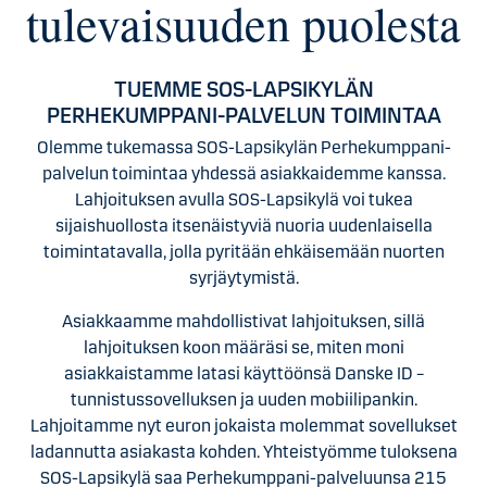
tulevaisuuden puolesta
TUEMME SOS-LAPSIKYLÄN
PERHEKUMPPANI-PALVELUN TOIMINTAA
Olemme tukemassa SOS-Lapsikylän Perhekumppani-
palvelun toimintaa yhdessä asiakkaidemme kanssa.
Lahjoituksen avulla SOS-Lapsikylä voi tukea
sijaishuollosta itsenäistyviä nuoria uudenlaisella
toimintatavalla, jolla pyritään ehkäisemään nuorten
syrjäytymistä.
Asiakkaamme mahdollistivat lahjoituksen, sillä
lahjoituksen koon määräsi se, miten moni
asiakkaistamme latasi käyttöönsä Danske ID –
tunnistussovelluksen ja uuden mobiilipankin.
Lahjoitamme nyt euron jokaista molemmat sovellukset
ladannutta asiakasta kohden. Yhteistyömme tuloksena
SOS-Lapsikylä saa Perhekumppani-palveluunsa 215