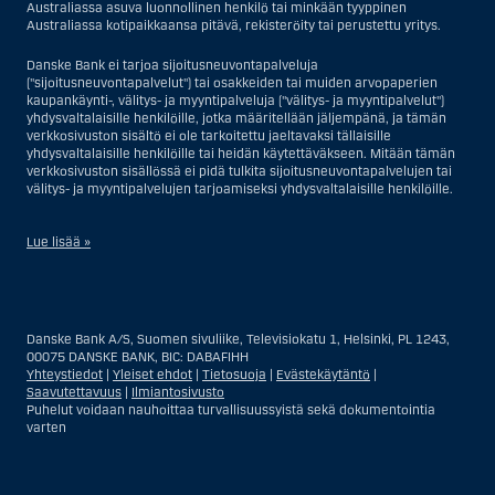
Australiassa asuva luonnollinen henkilö tai minkään tyyppinen
Australiassa kotipaikkaansa pitävä, rekisteröity tai perustettu yritys.
Danske Bank ei tarjoa sijoitusneuvontapalveluja
("sijoitusneuvontapalvelut") tai osakkeiden tai muiden arvopaperien
kaupankäynti-, välitys- ja myyntipalveluja ("välitys- ja myyntipalvelut")
yhdysvaltalaisille henkilöille, jotka määritellään jäljempänä, ja tämän
verkkosivuston sisältö ei ole tarkoitettu jaeltavaksi tällaisille
yhdysvaltalaisille henkilöille tai heidän käytettäväkseen. Mitään tämän
verkkosivuston sisällössä ei pidä tulkita sijoitusneuvontapalvelujen tai
välitys- ja myyntipalvelujen tarjoamiseksi yhdysvaltalaisille henkilöille.
Lue lisää »
Sijoitusneuvontapalvelujen osalta yhdysvaltalaiseksi henkilöksi
katsotaan Yhdysvalloissa asuva luonnollinen henkilö; tai Yhdysvalloissa
rekisteriin merkitty tai perustettu yritys tai yhtiö, pois lukien pätevistä
Danske Bank A/S, Suomen sivuliike, Televisiokatu 1, Helsinki, PL 1243,
liiketoiminnallisista syistä toimivan, säännellyn yhdysvaltalaisen
00075 DANSKE BANK, BIC: DABAFIHH
vakuutusyhtiön tai pankin offshore-sivuliikkeet tai asiamiehet; tai
Yhteystiedot
|
Yleiset ehdot
|
Tietosuoja
|
Evästekäytäntö
|
ulkomaisen, Yhdysvalloissa sijaitsevan ulkomaisen tahon sivuliike tai
Saavutettavuus
|
Ilmiantosivusto
asiamies; tai trusti, jonka edunvalvoja on yhdysvaltalainen henkilö, paitsi
Puhelut voidaan nauhoittaa turvallisuussyistä sekä dokumentointia
jos sijoituspäätökset tekee tai niihin osallistuu ei-yhdysvaltalainen
varten
henkilö; tai kuolinpesä, jonka pesäjakaja tai pesänhoitaja on
yhdysvaltalainen henkilö, paitsi jos kuolinpesään sovelletaan ulkomaista
lainsäädäntöä ja jos sijoituspäätökset tekee tai niihin osallistuu ei-
yhdysvaltalainen henkilö; tai ei-harkinnanvarainen, yhdysvaltalaisen