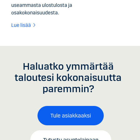
useammasta ulostulosta ja
osakokonaisuudesta.
Lue lisää
Haluatko ymmärtää
taloutesi kokonaisuutta
paremmin?
Tule asiakkaaksi
Tutustu asuntolainaan