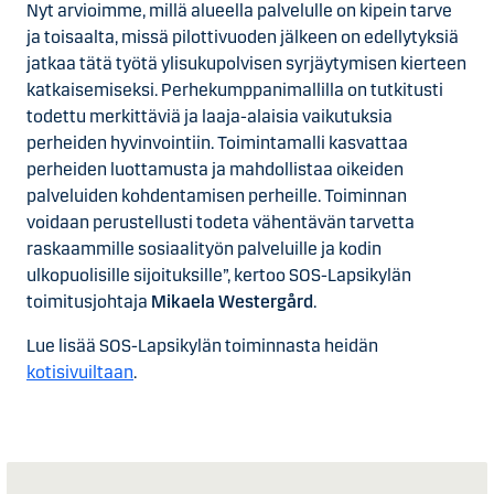
Nyt arvioimme, millä alueella palvelulle on kipein tarve
ja toisaalta, missä pilottivuoden jälkeen on edellytyksiä
jatkaa tätä työtä ylisukupolvisen syrjäytymisen kierteen
katkaisemiseksi. Perhekumppanimallilla on tutkitusti
todettu merkittäviä ja laaja-alaisia vaikutuksia
perheiden hyvinvointiin. Toimintamalli kasvattaa
perheiden luottamusta ja mahdollistaa oikeiden
palveluiden kohdentamisen perheille. Toiminnan
voidaan perustellusti todeta vähentävän tarvetta
raskaammille sosiaalityön palveluille ja kodin
ulkopuolisille sijoituksille”, kertoo SOS-Lapsikylän
toimitusjohtaja
Mikaela Westergård
.
Lue lisää SOS-Lapsikylän toiminnasta heidän
kotisivuiltaan
.