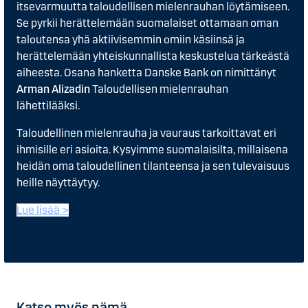
itsevarmuutta taloudellisen mielenrauhan löytämiseen.
Se pyrkii herättelemään suomalaiset ottamaan oman
taloutensa yhä aktiivisemmin omiin käsiinsä ja
herättelemään yhteiskunnallista keskustelua tärkeästä
aiheesta. Osana hanketta Danske Bank on nimittänyt
Arman Alizadin
Taloudellisen mielenrauhan
lähettilääksi.
Taloudellinen mielenrauha ja vauraus tarkoittavat eri
ihmisille eri asioita. Kysyimme suomalaisilta, millaisena
heidän oma taloudellinen tilanteensa ja sen tulevaisuus
heille näyttäytyy.
Lue lisää >
Katso myös nämä