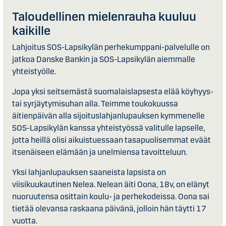
Taloudellinen mielenrauha kuuluu
kaikille
Lahjoitus SOS-Lapsikylän perhekumppani-palvelulle on
jatkoa Danske Bankin ja SOS-Lapsikylän aiemmalle
yhteistyölle.
Jopa yksi seitsemästä suomalaislapsesta elää köyhyys-
tai syrjäytymisuhan alla. Teimme toukokuussa
äitienpäivän alla sijoituslahjanlupauksen kymmenelle
SOS-Lapsikylän kanssa yhteistyössä valitulle lapselle,
jotta heillä olisi aikuistuessaan tasapuolisemmat eväät
itsenäiseen elämään ja unelmiensa tavoitteluun.
Yksi lahjanlupauksen saaneista lapsista on
viisikuukautinen Nelea. Nelean äiti Oona, 18v, on elänyt
nuoruutensa osittain koulu- ja perhekodeissa. Oona sai
tietää olevansa raskaana päivänä, jolloin hän täytti 17
vuotta.