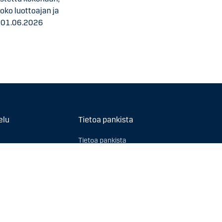
oko luottoajan ja
u 01.06.2026
elu
Tietoa pankista
Tietoa pankista
ksi
Sijoittajasuhteet
ta
Medialle
Ura
Vastuullisuus
Kiinnitysluottopankki