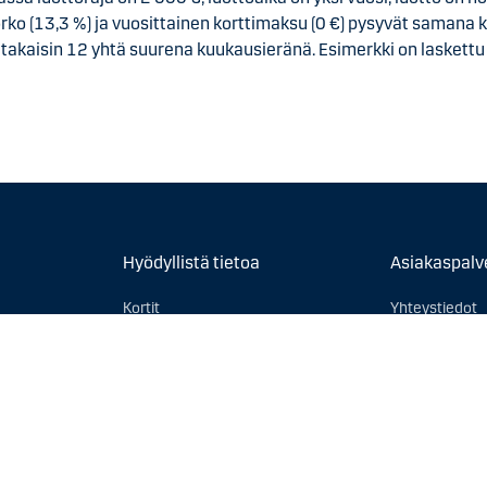
ko (13,3 %) ja vuosittainen korttimaksu (0 €) pysyvät samana k
takaisin 12 yhtä suurena kuukausieränä. Esimerkki on laskett
Hyödyllistä tietoa
Asiakaspalv
Kortit
Yhteystiedot
Pankkitunnukset ja kirjautuminen
Tule asiakkaa
Saavutettavuus
Anna palautet
Artikkelit
Talousrikollisuuden torjunta
Ilmiantosivusto