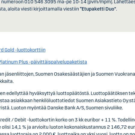
 numeroon 010 546 3095 ma–pe 10-14 (pvm/mpm). Lähettäess
a, aloita viesti kirjoittamalla viestiin
“Etupaketti Duo”
.
 Gold -luottokorttiin
Platinum Plus -päivittäispalvelupaketista
an jäsenliittojen, Suomen Osakesäästäjien ja Suomen Vuokrana
kkaita.
n edellyttää hyväksyttyä luottopäätöstä. Luottopäätöksen te
staa asiakkaan henkilöluottotiedot Suomen Asiakastieto Oy:stä 
eristä. Luoton myöntää Danske Bank A/S, Suomen sivuliike.
edit / Debit -luottokortin korko on 3 kk euribor + 11 %. Todelli
 olisi 14,1 % ja arvioitu luoton kokonaiskustannus 2 146,72 eur
sa luottoraja on 2 000 €, luottoaika on yksi vuosi, luotto on n