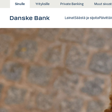
Siirry sisältöön
Muut sivust
Sinulle
Yrityksille
Private Banking
Lainat
Säästä ja sijoita
Päivittä