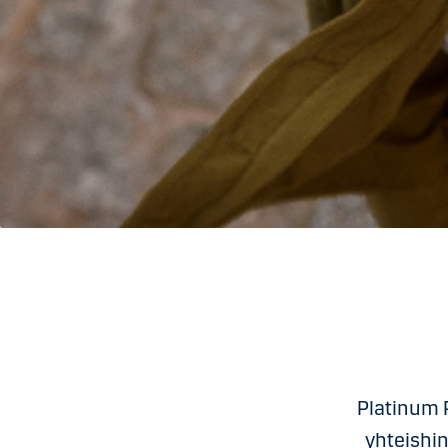
Platinum P
yhteishin