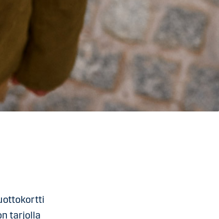
uottokortti
n tarjolla