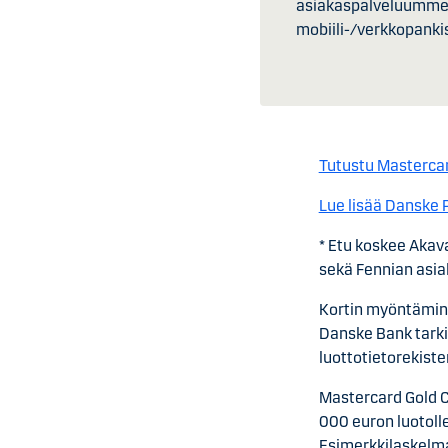
asiakaspalveluumme
mobiili-/verkkopankist
Tutustu Mastercard
Lue lisää Danske 
* Etu koskee Akav
sekä Fennian asia
Kortin myöntämine
Danske Bank tarki
luottotietorekist
Mastercard Gold Cr
000 euron luotolle
Esimerkkilaskelmas