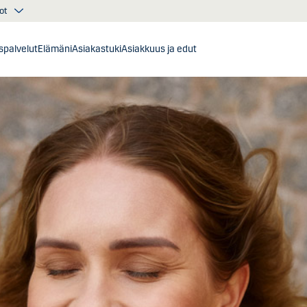
ot
ispalvelut
Elämäni
Asiakastuki
Asiakkuus ja edut