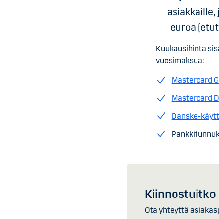
asiakkaille
euroa (etuta
Kuukausihinta sisä
vuosimaksua:
Mastercard Go
Mastercard De
Danske-käyttö
Pankkitunnuk
Kiinnostuitko
Ota yhteyttä asiakasp