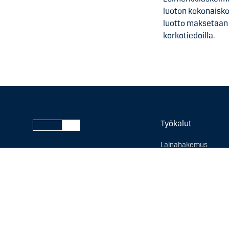
luoton kokonaiskor
luotto maksetaan 
korkotiedoilla.
Työkalut
Lainahakemus
Lainalaskuri
Valuuttalaskuri