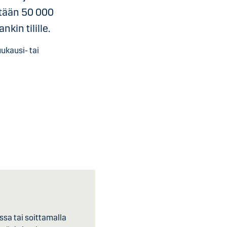
ntään 50 000
nkin tilille.
uukausi- tai
ssa tai soittamalla