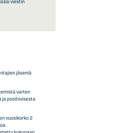
äsi viestin
ntajien jäseniä
kemistä varten
ja positiivisesta
nen vuosikorko 2
oa.
ostettu kokonaan,