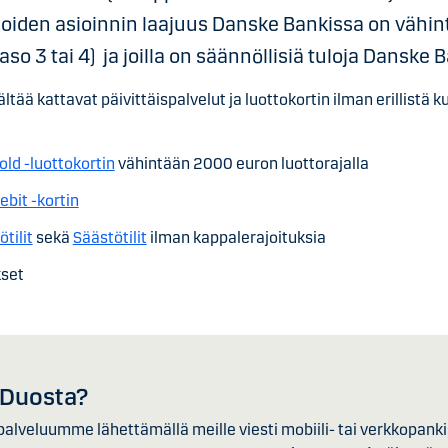
, joiden asioinnin laajuus Danske Bankissa on vähi
so 3 tai 4) ja joilla on säännöllisiä tuloja Danske Ba
ltää kattavat päivittäispalvelut ja luottokortin ilman erillistä k
ld -luottokortin
vähintään 2000 euron luottorajalla
bit -kortin
tilit
sekä
Säästötilit
ilman kappalerajoituksia
set
 Duosta?
alveluumme lähettämällä meille viesti mobiili- tai verkkopanki