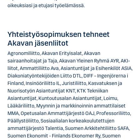
oikeuksiasi ja etujasi työelämässä.
Yhteis­työ­sopimuksen tehneet
Akavan jäsenliitot
Agronomiliitto, Akavan Erityisalat, Akavan
sairaanhoitajat ja Taja, Akavan Yleinen Ryhmä AYR, AKI-
liitot, Ammattiliitto Ava, Asiantuntijat ja Esihenkilöt ASIA,
Diakoniatyöntekijöiden Liitto DTL, DIFF – Ingenjörerna i
Finland, Insinööriliitto IL, Juristiliitto, Kasvatuksen ja
Nuorisotyön Asiantuntijat KNT, KTK Tekniikan
Asiantuntijat, Kuntoutusalan Asiantuntijat, Loimu,
Lääkäriliitto, Myynnin ja markkinoinnin ammattilaiset
MMA, Opetusalan Ammattijärjestö OAJ, Professoriliitto,
Päällystöliitto, Sosiaalialan korkeakoulutettujen
ammattijärjestö Talentia, Suomen Arkkitehtiliitto SAFA,
Suomen Ekonomit - Finlands Ekonomer Ry, Suomen