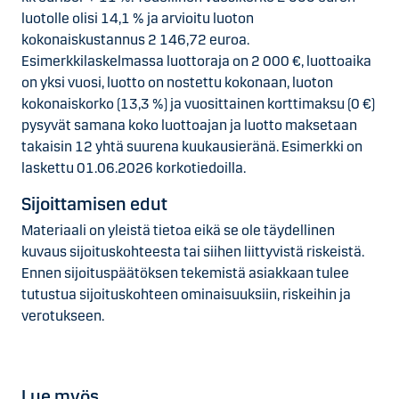
luotolle olisi 14,1 % ja arvioitu luoton
kokonaiskustannus 2 146,72 euroa.
Esimerkkilaskelmassa luottoraja on 2 000 €, luottoaika
on yksi vuosi, luotto on nostettu kokonaan, luoton
kokonaiskorko (13,3 %) ja vuosittainen korttimaksu (0 €)
pysyvät samana koko luottoajan ja luotto maksetaan
takaisin 12 yhtä suurena kuukausieränä. Esimerkki on
laskettu 01.06.2026 korkotiedoilla.
Sijoittamisen edut
Materiaali on yleistä tietoa eikä se ole täydellinen
kuvaus sijoituskohteesta tai siihen liittyvistä riskeistä.
Ennen sijoituspäätöksen tekemistä asiakkaan tulee
tutustua sijoituskohteen ominaisuuksiin, riskeihin ja
verotukseen.
Lue myös