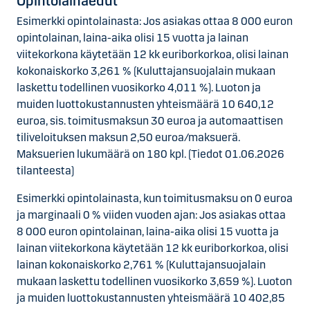
Opintolainaedut
Esimerkki opintolainasta: Jos asiakas ottaa 8 000 euron
opintolainan, laina-aika olisi 15 vuotta ja lainan
viitekorkona käytetään 12 kk euriborkorkoa, olisi lainan
kokonaiskorko 3,261 % (Kuluttajansuojalain mukaan
laskettu todellinen vuosikorko 4,011 %). Luoton ja
muiden luottokustannusten yhteismäärä 10 640,12
euroa, sis. toimitusmaksun 30 euroa ja automaattisen
tiliveloituksen maksun 2,50 euroa/maksuerä.
Maksuerien lukumäärä on 180 kpl. (Tiedot 01.06.2026
tilanteesta)
Esimerkki opintolainasta, kun toimitusmaksu on 0 euroa
ja marginaali 0 % viiden vuoden ajan: Jos asiakas ottaa
8 000 euron opintolainan, laina-aika olisi 15 vuotta ja
lainan viitekorkona käytetään 12 kk euriborkorkoa, olisi
lainan kokonaiskorko 2,761 % (Kuluttajansuojalain
mukaan laskettu todellinen vuosikorko 3,659 %). Luoton
ja muiden luottokustannusten yhteismäärä 10 402,85