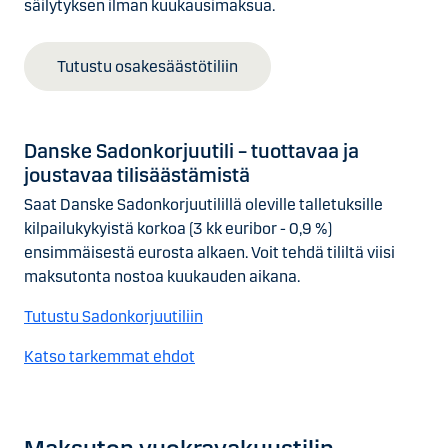
säilytyksen ilman kuukausimaksua.
Tutustu osakesäästötiliin
Danske Sadon­­korjuu­­tili – tuottavaa ja
joustavaa til­i­säästämistä
Saat Danske Sadonkorjuutilillä oleville talletuksille
kilpailukykyistä korkoa (3 kk euribor - 0,9 %)
ensimmäisestä eurosta alkaen. Voit tehdä tililtä viisi
maksutonta nostoa kuukauden aikana.
Tutustu Sadonkorjuutiliin
Katso tarkemmat ehdot