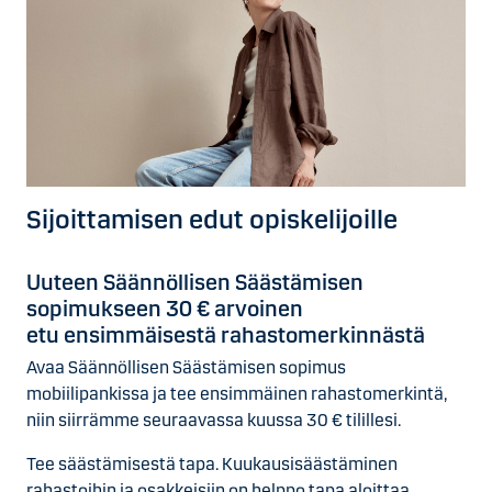
Sijoittamisen edut opiskelijoille
Uuteen Säännöl­lisen Säästä­misen
sopimukseen 30 € arvoinen
etu ensimmäisestä rahastomerkinnästä
Avaa Säännöllisen Säästämisen sopimus
mobiilipankissa ja tee ensimmäinen rahastomerkintä,
niin siirrämme seuraavassa kuussa 30 € tilillesi.
Tee säästämisestä tapa. Kuukausisäästäminen
rahastoihin ja osakkeisiin on helppo tapa aloittaa