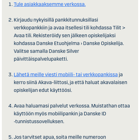
Tule asiakkaaksemme verkossa.
Kirjaudu nykyisillä pankkitunnuksillasi
verkkopankkiin ja avaa itsellesi tili kohdassa Tilit >
Avaa tili. Rekisteröidy sen jälkeen opiskelijaksi
kohdassa Danske Etuohjelma › Danske Opiskelija.
Valitse samalla Danske Silver
päivittäispalvelupaketti.
Lähetä meille viesti mobiili- tai verkkopankissa
ja
kerro siinä Akava-liittosi, ja että haluat akavalaisen
opiskelijan edut käyttöösi.
Avaa haluamasi palvelut verkossa. Muistathan ottaa
käyttöön myös mobiilipankin ja Danske ID
‑tunnistussovelluksen.
Jos tarvitset apua, soita meille numeroon