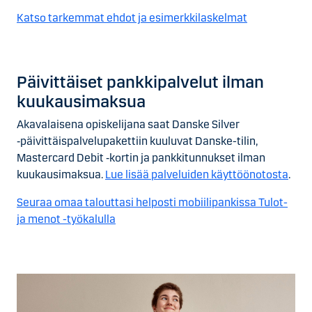
Katso tarkemmat ehdot ja esimerkkilaskelmat
Päivittäis­et pankkipalvelut ilman
kuukausi­maksua
Akavalaisena opiskelijana saat Danske Silver
‑päivittäispalvelupakettiin kuuluvat Danske-tilin,
Mastercard Debit ‑kortin ja pankkitunnukset ilman
kuukausimaksua.
Lue lisää palveluiden käyttöönotosta
.
Seuraa omaa talouttasi helposti mobiilipankissa Tulot-
ja menot -työkalulla