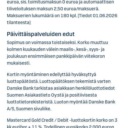
euroa, sis. toimitusmaksun 0 euroa ja automaattisen
tiliveloituksen maksun 2,50 euroa/maksuerä.
Maksuerien lukumäärä on 180 kpl. (Tiedot 01.06.2026
tilanteesta)
Päivittäispalveluiden edut
Sopimus on voimassa toistaiseksi. Korko muuttuu
kolmen kuukauden välein maalis-, kesä-, syys- ja
joulukuun ensimmäisen pankkipäivän viitekoron
mukaisesti.
Kortin myöntäminen edellyttää hyväksyttyä
luottopäätöstä. Luottopäätöksen tekemistä varten
Danske Bank tarkistaa asiakkaan henkilöluottotiedot
Suomen Asiakastieto Oy:stä ja positiivisesta
luottotietorekisteristä. Luoton myöntää Danske Bank
A/S, Suomen sivuliike.
Mastercard Gold Credit / Debit -luottokortin korko on 3
kk euribor + 11 %. Todellinen vuosikorko 2 000 euron