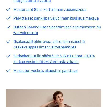
marginaalilla 5 vuotta
Mastercard Gold ‑kortti ilman vuosimaksua
Päivittäiset pankkipalvelut ilman kuukausimaksua
Uuteen Säännöllisen Säästämisen sopimukseen 30
€ arvoinen etu
Osakesäästötilin avaajalle ensimmäiset 5
osakekauppaa ilman välityspalkkiota
Sadonkorjuutilin säästöille 3 kk:n Euribor – 0,9 %
korkoa ensimmäisestä eurosta alkaen
Maksuton vuokravakuustilin panttaus