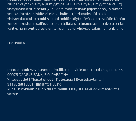
kaupankäynti-, välitys- ja myyntipalveluja ("välitys- ja myyntipalvelut")
yhdysvaltalaisille henkilöille, jotka määritellään jäljempänä, ja tämän
verkkosivuston sisältö ei ole tarkoitettu jaeltavaksi tällaisille
yhdysvaltalaisille henkilöille tai heidän käytettäväkseen. Mitään tämän
verkkosivuston sisällössä ei pidä tulkita sijoitusneuvontapalvelujen tai
välitys- ja myyntipalvelujen tarjoamiseksi yhdysvaltalaisille henkilöille.
Lue lisää »
Sijoitusneuvontapalvelujen osalta yhdysvaltalaiseksi henkilöksi
katsotaan Yhdysvalloissa asuva luonnollinen henkilö; tai Yhdysvalloissa
rekisteriin merkitty tai perustettu yritys tai yhtiö, pois lukien pätevistä
Danske Bank A/S, Suomen sivuliike, Televisiokatu 1, Helsinki, PL 1243,
liiketoiminnallisista syistä toimivan, säännellyn yhdysvaltalaisen
00075 DANSKE BANK, BIC: DABAFIHH
vakuutusyhtiön tai pankin offshore-sivuliikkeet tai asiamiehet; tai
Yhteystiedot
|
Yleiset ehdot
|
Tietosuoja
|
Evästekäytäntö
|
ulkomaisen, Yhdysvalloissa sijaitsevan ulkomaisen tahon sivuliike tai
Saavutettavuus
|
Ilmiantosivusto
asiamies; tai trusti, jonka edunvalvoja on yhdysvaltalainen henkilö, paitsi
Puhelut voidaan nauhoittaa turvallisuussyistä sekä dokumentointia
jos sijoituspäätökset tekee tai niihin osallistuu ei-yhdysvaltalainen
varten
henkilö; tai kuolinpesä, jonka pesäjakaja tai pesänhoitaja on
yhdysvaltalainen henkilö, paitsi jos kuolinpesään sovelletaan ulkomaista
lainsäädäntöä ja jos sijoituspäätökset tekee tai niihin osallistuu ei-
yhdysvaltalainen henkilö; tai ei-harkinnanvarainen, yhdysvaltalaisen
henkilön hyväksi hallinnoitu tili; tai yhdysvaltalaisen välittäjän tai
uskotun miehen hallinnoima harkinnanvarainen tili, paitsi jos sitä
Näytä
Sulje
Show
Show
hallinnoidaan ei-yhdysvaltalaisen henkilön hyväksi; tai mikä tahansa
Yhdysvaltain arvopaperilainsäädännön kiertämistarkoituksessa
more
less
perustettu tai toimiva taho. Termi ”yhdysvaltalainen henkilö” ei tarkoita