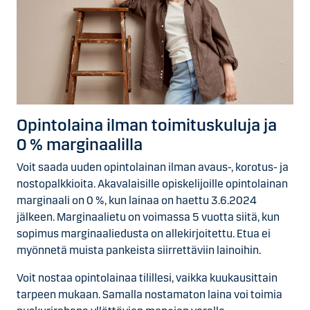
Opinto­laina ilman toimitus­kuluja ja
0 % marginaalilla
Voit saada uuden opintolainan ilman avaus-, korotus- ja
nostopalkkioita. Akavalaisille opiskelijoille opintolainan
marginaali on 0 %, kun lainaa on haettu 3.6.2024
jälkeen. Marginaalietu on voimassa 5 vuotta siitä, kun
sopimus marginaaliedusta on allekirjoitettu. Etua ei
myönnetä muista pankeista siirrettäviin lainoihin.
Voit nostaa opintolainaa tilillesi, vaikka kuukausittain
tarpeen mukaan. Samalla nostamaton laina voi toimia