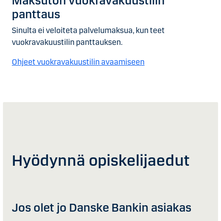
Maksuton vuokra­vakuus­tilin
panttaus
Sinulta ei veloiteta palvelumaksua, kun teet
vuokravakuustilin panttauksen.
Ohjeet vuokravakuustilin avaamiseen
Hyödynnä opiskelijaedut
Jos olet jo Danske Bankin asiakas