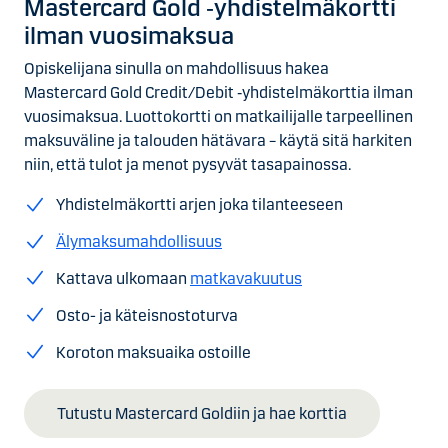
Mastercard Gold ‑yhdistelmä­kortti
ilman vuosi­maksua
Opiskelijana sinulla on mahdollisuus hakea
Mastercard Gold Credit/Debit ‑yhdistelmäkorttia ilman
vuosimaksua. Luottokortti on matkailijalle tarpeellinen
maksuväline ja talouden hätävara – käytä sitä harkiten
niin, että tulot ja menot pysyvät tasapainossa.
Yhdistelmäkortti arjen joka tilanteeseen
Älymaksumahdollisuus
Kattava ulkomaan
matkavakuutus
Osto- ja käteisnostoturva
Koroton maksuaika ostoille
Tutustu Mastercard Goldiin ja hae korttia