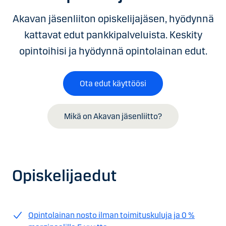
Akavan jäsenliiton opiskelijajäsen, hyödynnä
kattavat edut pankkipalveluista. Keskity
opintoihisi ja hyödynnä opintolainan edut.
Ota edut käyttöösi
Mikä on Akavan jäsenliitto?
Opiskelijaedut
Opintolainan nosto ilman toimituskuluja ja 0 %