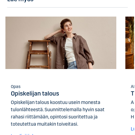
Opas
A
Opiskelijan talous
T
Opiskelijan talous koostuu usein monesta
A
tulonlähteestä. Suunnittelemalla hyvin saat
o
rahasi riittämään, opintosi suoritettua ja
H
toteutettua muitakin toiveitasi.
L