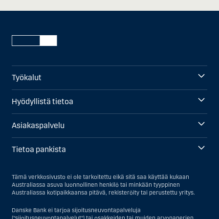
Työkalut
Hyödyllistä tietoa
Asiakaspalvelu
Tietoa pankista
Tämä verkkosivusto ei ole tarkoitettu eikä sitä saa käyttää kukaan
Australiassa asuva luonnollinen henkilö tai minkään tyyppinen
Australiassa kotipaikkaansa pitävä, rekisteröity tai perustettu yritys.
Danske Bank ei tarjoa sijoitusneuvontapalveluja
("sijoitusneuvontapalvelut") tai osakkeiden tai muiden arvopaperien