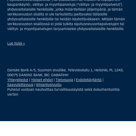
kaupankäynti-, välitys- ja myyntipalveluja ("välitys- ja myyntipalvelut")
yhdysvaltalaisille henkilöille, jotka määritellään jäljempänä, ja tämän
verkkosivuston sisältö ei ole tarkoitettu jaeltavaksi tällaisille
yhdysvaltalaisille henkilöille tai heidän käytettäväkseen. Mitään tämän
verkkosivuston sisällössä ei pidä tulkita sijoitusneuvontapalvelujen tai
välitys- ja myyntipalvelujen tarjoamiseksi yhdysvaltalaisille henkilöille.
Lue lisää »
Sijoitusneuvontapalvelujen osalta yhdysvaltalaiseksi henkilöksi
katsotaan Yhdysvalloissa asuva luonnollinen henkilö; tai Yhdysvalloissa
rekisteriin merkitty tai perustettu yritys tai yhtiö, pois lukien pätevistä
Danske Bank A/S, Suomen sivuliike, Televisiokatu 1, Helsinki, PL 1243,
liiketoiminnallisista syistä toimivan, säännellyn yhdysvaltalaisen
00075 DANSKE BANK, BIC: DABAFIHH
vakuutusyhtiön tai pankin offshore-sivuliikkeet tai asiamiehet; tai
Yhteystiedot
|
Yleiset ehdot
|
Tietosuoja
|
Evästekäytäntö
|
ulkomaisen, Yhdysvalloissa sijaitsevan ulkomaisen tahon sivuliike tai
Saavutettavuus
|
Ilmiantosivusto
asiamies; tai trusti, jonka edunvalvoja on yhdysvaltalainen henkilö, paitsi
Puhelut voidaan nauhoittaa turvallisuussyistä sekä dokumentointia
jos sijoituspäätökset tekee tai niihin osallistuu ei-yhdysvaltalainen
varten
henkilö; tai kuolinpesä, jonka pesäjakaja tai pesänhoitaja on
yhdysvaltalainen henkilö, paitsi jos kuolinpesään sovelletaan ulkomaista
lainsäädäntöä ja jos sijoituspäätökset tekee tai niihin osallistuu ei-
yhdysvaltalainen henkilö; tai ei-harkinnanvarainen, yhdysvaltalaisen
henkilön hyväksi hallinnoitu tili; tai yhdysvaltalaisen välittäjän tai
uskotun miehen hallinnoima harkinnanvarainen tili, paitsi jos sitä
Näytä
Sulje
Show
Show
hallinnoidaan ei-yhdysvaltalaisen henkilön hyväksi; tai mikä tahansa
Yhdysvaltain arvopaperilainsäädännön kiertämistarkoituksessa
more
less
perustettu tai toimiva taho. Termi ”yhdysvaltalainen henkilö” ei tarkoita