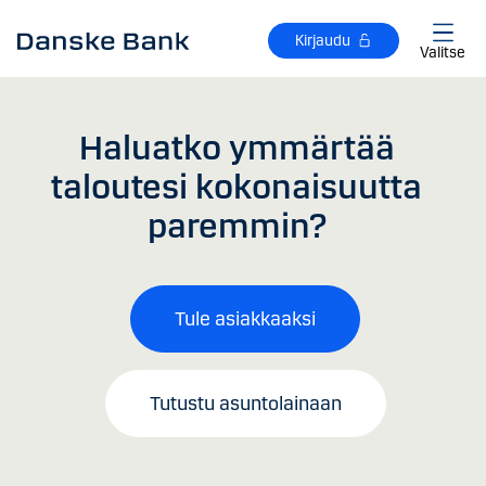
Siirry sisältöön
Kirjaudu
Valitse
Haluatko ymmärtää
taloutesi kokonaisuutta
paremmin?
Tule asiakkaaksi
Tutustu asuntolainaan