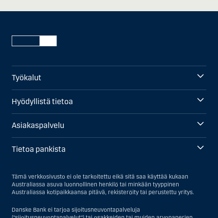
Työkalut
Hyödyllistä tietoa
Asiakaspalvelu
Tietoa pankista
Tämä verkkosivusto ei ole tarkoitettu eikä sitä saa käyttää kukaan
Australiassa asuva luonnollinen henkilö tai minkään tyyppinen
Australiassa kotipaikkaansa pitävä, rekisteröity tai perustettu yritys.
Danske Bank ei tarjoa sijoitusneuvontapalveluja
("sijoitusneuvontapalvelut") tai osakkeiden tai muiden arvopaperien