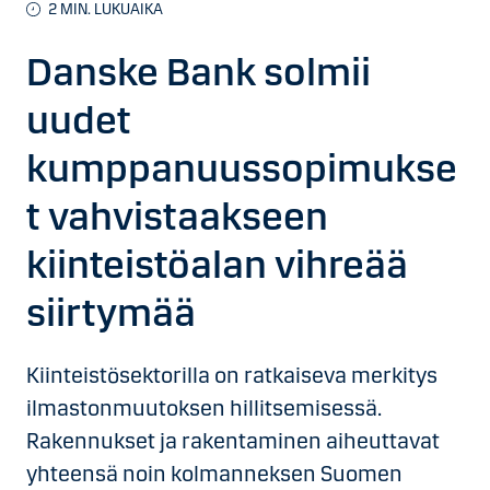
2
MIN. LUKUAIKA
Danske Bank solmii
uudet
kumppanuussopimukse
t vahvistaakseen
kiinteistöalan vihreää
siirtymää
Kiinteistösektorilla on ratkaiseva merkitys
ilmastonmuutoksen hillitsemisessä.
Rakennukset ja rakentaminen aiheuttavat
yhteensä noin kolmanneksen Suomen