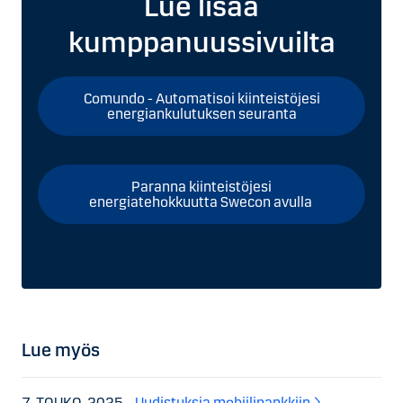
Lue lisää
kumppanuussivuilta
Comundo - Automatisoi kiinteistöjesi
energiankulutuksen seuranta
Paranna kiinteistöjesi
energiatehokkuutta Swecon avulla
Lue myös
7. TOUKO. 2025
Uudistuksia mobiilipankkiin