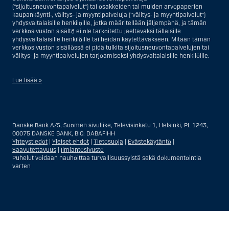
("sijoitusneuvontapalvelut") tai osakkeiden tai muiden arvopaperien
kaupankäynti-, välitys- ja myyntipalveluja ("välitys- ja myyntipalvelut")
yhdysvaltalaisille henkilöille, jotka määritellään jäljempänä, ja tämän
verkkosivuston sisältö ei ole tarkoitettu jaeltavaksi tällaisille
yhdysvaltalaisille henkilöille tai heidän käytettäväkseen. Mitään tämän
verkkosivuston sisällössä ei pidä tulkita sijoitusneuvontapalvelujen tai
välitys- ja myyntipalvelujen tarjoamiseksi yhdysvaltalaisille henkilöille.
Lue lisää »
Sijoitusneuvontapalvelujen osalta yhdysvaltalaiseksi henkilöksi
katsotaan Yhdysvalloissa asuva luonnollinen henkilö; tai Yhdysvalloissa
rekisteriin merkitty tai perustettu yritys tai yhtiö, pois lukien pätevistä
Danske Bank A/S, Suomen sivuliike, Televisiokatu 1, Helsinki, PL 1243,
liiketoiminnallisista syistä toimivan, säännellyn yhdysvaltalaisen
00075 DANSKE BANK, BIC: DABAFIHH
vakuutusyhtiön tai pankin offshore-sivuliikkeet tai asiamiehet; tai
Yhteystiedot
|
Yleiset ehdot
|
Tietosuoja
|
Evästekäytäntö
|
ulkomaisen, Yhdysvalloissa sijaitsevan ulkomaisen tahon sivuliike tai
Saavutettavuus
|
Ilmiantosivusto
asiamies; tai trusti, jonka edunvalvoja on yhdysvaltalainen henkilö, paitsi
Puhelut voidaan nauhoittaa turvallisuussyistä sekä dokumentointia
jos sijoituspäätökset tekee tai niihin osallistuu ei-yhdysvaltalainen
varten
henkilö; tai kuolinpesä, jonka pesäjakaja tai pesänhoitaja on
yhdysvaltalainen henkilö, paitsi jos kuolinpesään sovelletaan ulkomaista
lainsäädäntöä ja jos sijoituspäätökset tekee tai niihin osallistuu ei-
yhdysvaltalainen henkilö; tai ei-harkinnanvarainen, yhdysvaltalaisen
henkilön hyväksi hallinnoitu tili; tai yhdysvaltalaisen välittäjän tai
uskotun miehen hallinnoima harkinnanvarainen tili, paitsi jos sitä
Näytä
Sulje
Show
Show
hallinnoidaan ei-yhdysvaltalaisen henkilön hyväksi; tai mikä tahansa
Yhdysvaltain arvopaperilainsäädännön kiertämistarkoituksessa