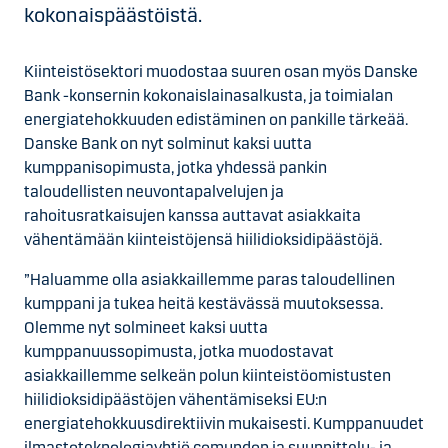
kokonaispäästöistä.
Kiinteistösektori muodostaa suuren osan myös Danske
Bank -konsernin kokonaislainasalkusta, ja toimialan
energiatehokkuuden edistäminen on pankille tärkeää.
Danske Bank on nyt solminut kaksi uutta
kumppanisopimusta, jotka yhdessä pankin
taloudellisten neuvontapalvelujen ja
rahoitusratkaisujen kanssa auttavat asiakkaita
vähentämään kiinteistöjensä hiilidioksidipäästöjä.
”Haluamme olla asiakkaillemme paras taloudellinen
kumppani ja tukea heitä kestävässä muutoksessa.
Olemme nyt solmineet kaksi uutta
kumppanuussopimusta, jotka muodostavat
asiakkaillemme selkeän polun kiinteistöomistusten
hiilidioksidipäästöjen vähentämiseksi EU:n
energiatehokkuusdirektiivin mukaisesti. Kumppanuudet
ilmastoteknologiayhtiö comundon ja suunnittelu- ja