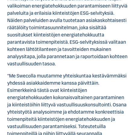
valikoiman energiatehokkuuden parantamiseen liittyviä
palveluita ja erilaisia kiinteistöjen ESG-selvityksiä.
Näiden palveluiden avulla tuotetaan asiakaskohtaisesti
räätälöity toimintasuunnitelman, joka sisältää
suositukset kiinteistöjen energiatehokkuutta
parantavista toimenpiteistä. ESG-selvityksissä valitaan
kohteen lähtötilanteen ja tavoitteiden mukainen
analyysitapa, jolla parannetaan ja raportoidaan kohteen
vastuullisuuden tasoa.
"Me Swecolla muutamme yhteiskuntaa kestävämmäksi
yhdessä asiakkaidemme kanssa päivittäin.
Esimerkkeinä tästä ovat kiinteistöjen
energiatehokkuuden kokonaisvaltainen parantaminen
ja kiinteistöihin liittyvä vastuullisuuskonsultointi. Osana
yhteistyötä analysoimme ja ehdotamme konkreettisia
toimenpiteitä kiinteistöjen energiatehokkuuden ja
vastuullisuuden parantamiseksi. Toteutetuilla
toimenpiteillä ja niihin liittyvällä seurannalla