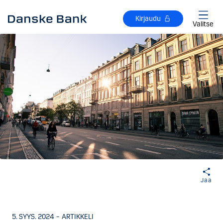
Siirry sisältöön
Kirjaudu
Valitse
Jaa
5. SYYS. 2024
–
ARTIKKELI