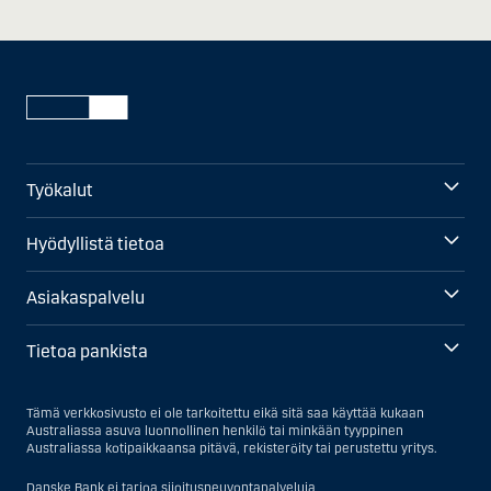
Työkalut
Hyödyllistä tietoa
Asiakaspalvelu
Tietoa pankista
Tämä verkkosivusto ei ole tarkoitettu eikä sitä saa käyttää kukaan
Australiassa asuva luonnollinen henkilö tai minkään tyyppinen
Australiassa kotipaikkaansa pitävä, rekisteröity tai perustettu yritys.
Danske Bank ei tarjoa sijoitusneuvontapalveluja