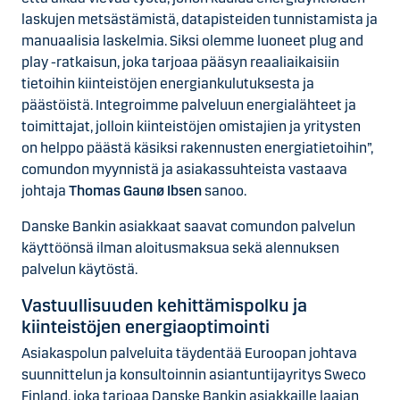
laskujen metsästämistä, datapisteiden tunnistamista ja
manuaalisia laskelmia. Siksi olemme luoneet plug and
play -ratkaisun, joka tarjoaa pääsyn reaaliaikaisiin
tietoihin kiinteistöjen energiankulutuksesta ja
päästöistä. Integroimme palveluun energialähteet ja
toimittajat, jolloin kiinteistöjen omistajien ja yritysten
on helppo päästä käsiksi rakennusten energiatietoihin”,
comundon myynnistä ja asiakassuhteista vastaava
johtaja
Thomas Gaunø Ibsen
sanoo.
Danske Bankin asiakkaat saavat comundon palvelun
käyttöönsä ilman aloitusmaksua sekä alennuksen
palvelun käytöstä.
Vastuullisuuden kehittämispolku ja
kiinteistöjen energiaoptimointi
Asiakaspolun palveluita täydentää Euroopan johtava
suunnittelun ja konsultoinnin asiantuntijayritys Sweco
Finland, joka tarjoaa Danske Bankin asiakkaille laajan