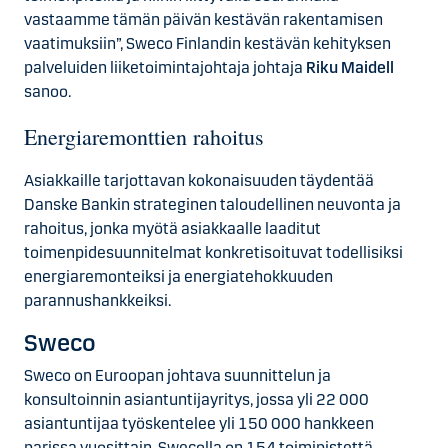
vastaamme tämän päivän kestävän rakentamisen
vaatimuksiin”, Sweco Finlandin kestävän kehityksen
palveluiden liiketoimintajohtaja johtaja
Riku Maidell
sanoo.
Energiaremonttien rahoitus
Asiakkaille tarjottavan kokonaisuuden täydentää
Danske Bankin strateginen taloudellinen neuvonta ja
rahoitus, jonka myötä asiakkaalle laaditut
toimenpidesuunnitelmat konkretisoituvat todellisiksi
energiaremonteiksi ja energiatehokkuuden
parannushankkeiksi.
Sweco
Sweco on Euroopan johtava suunnittelun ja
konsultoinnin asiantuntijayritys, jossa yli 22 000
asiantuntijaa työskentelee yli 150 000 hankkeen
parissa vuosittain. Swecolla on 154 toimipistettä