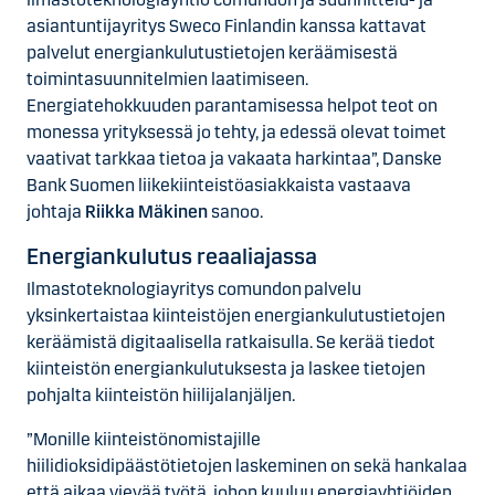
asiantuntijayritys Sweco Finlandin kanssa kattavat
palvelut energiankulutustietojen keräämisestä
toimintasuunnitelmien laatimiseen.
Energiatehokkuuden parantamisessa helpot teot on
monessa yrityksessä jo tehty, ja edessä olevat toimet
vaativat tarkkaa tietoa ja vakaata harkintaa”, Danske
Bank Suomen liikekiinteistöasiakkaista vastaava
johtaja
Riikka Mäkinen
sanoo.
Energiankulutus reaaliajassa
Ilmastoteknologiayritys comundon palvelu
yksinkertaistaa kiinteistöjen energiankulutustietojen
keräämistä digitaalisella ratkaisulla. Se kerää tiedot
kiinteistön energiankulutuksesta ja laskee tietojen
pohjalta kiinteistön hiilijalanjäljen.
”Monille kiinteistönomistajille
hiilidioksidipäästötietojen laskeminen on sekä hankalaa
että aikaa vievää työtä, johon kuuluu energiayhtiöiden