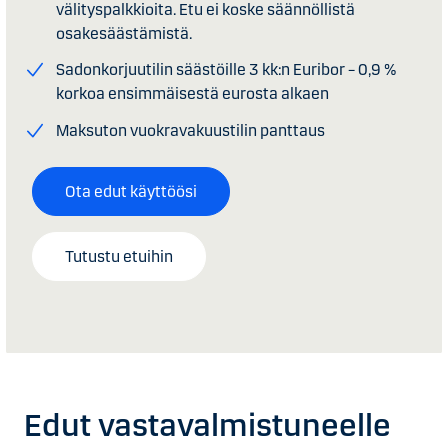
välityspalkkioita. Etu ei koske säännöllistä
osakesäästämistä.
Sadonkorjuutilin säästöille 3 kk:n Euribor – 0,9 %
korkoa ensimmäisestä eurosta alkaen
Maksuton vuokravakuustilin panttaus
Ota edut käyttöösi
Tutustu etuihin
Edut vasta­valmistuneelle