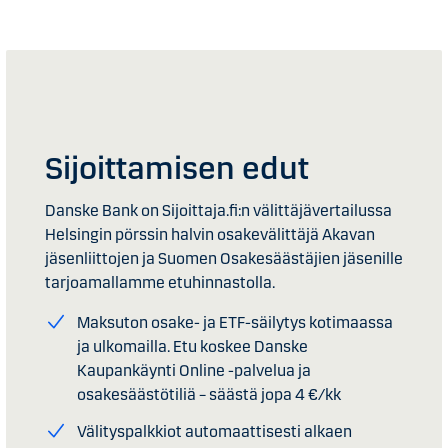
Sijoittamisen edut
Danske Bank on Sijoittaja.fi:n välittäjävertailussa
Helsingin pörssin halvin osakevälittäjä Akavan
jäsenliittojen ja Suomen Osakesäästäjien jäsenille
tarjoamallamme etuhinnastolla.
Maksuton osake- ja ETF-säilytys kotimaassa
ja ulkomailla. Etu koskee Danske
Kaupankäynti Online
-palvelua
ja
osakesäästötiliä – säästä jopa 4 €/kk
Välityspalkkiot automaattisesti alkaen