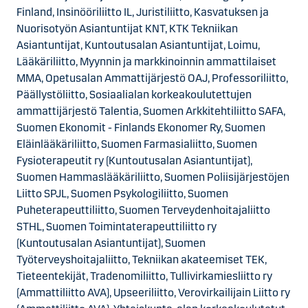
Finland, Insinööriliitto IL, Juristiliitto, Kasvatuksen ja
Nuorisotyön Asiantuntijat KNT, KTK Tekniikan
Asiantuntijat, Kuntoutusalan Asiantuntijat, Loimu,
Lääkäriliitto, Myynnin ja markkinoinnin ammattilaiset
MMA, Opetusalan Ammattijärjestö OAJ, Professoriliitto,
Päällystöliitto, Sosiaalialan korkeakoulutettujen
ammattijärjestö Talentia, Suomen Arkkitehtiliitto SAFA,
Suomen Ekonomit - Finlands Ekonomer Ry, Suomen
Eläinlääkäriliitto, Suomen Farmasialiitto, Suomen
Fysioterapeutit ry (Kuntoutusalan Asiantuntijat),
Suomen Hammaslääkäriliitto, Suomen Poliisijärjestöjen
Liitto SPJL, Suomen Psykologiliitto, Suomen
Puheterapeuttiliitto, Suomen Terveydenhoitajaliitto
STHL, Suomen Toimintaterapeuttiliitto ry
(Kuntoutusalan Asiantuntijat), Suomen
Työterveyshoitajaliitto, Tekniikan akateemiset TEK,
Tieteentekijät, Tradenomiliitto, Tullivirkamiesliitto ry
(Ammattiliitto AVA), Upseeriliitto, Verovirkailijain Liitto ry