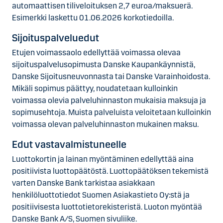
automaattisen tiliveloituksen 2,7 euroa/maksuerä.
Esimerkki laskettu 01.06.2026 korkotiedoilla.
Sijoituspalveluedut
Etujen voimassaolo edellyttää voimassa olevaa
sijoituspalvelusopimusta Danske Kaupankäynnistä,
Danske Sijoitusneuvonnasta tai Danske Varainhoidosta.
Mikäli sopimus päättyy, noudatetaan kulloinkin
voimassa olevia palveluhinnaston mukaisia maksuja ja
sopimusehtoja. Muista palveluista veloitetaan kulloinkin
voimassa olevan palveluhinnaston mukainen maksu.
Edut vastavalmistuneelle
Luottokortin ja lainan myöntäminen edellyttää aina
positiivista luottopäätöstä. Luottopäätöksen tekemistä
varten Danske Bank tarkistaa asiakkaan
henkilöluottotiedot Suomen Asiakastieto Oy:stä ja
positiivisesta luottotietorekisteristä. Luoton myöntää
Danske Bank A/S, Suomen sivuliike.