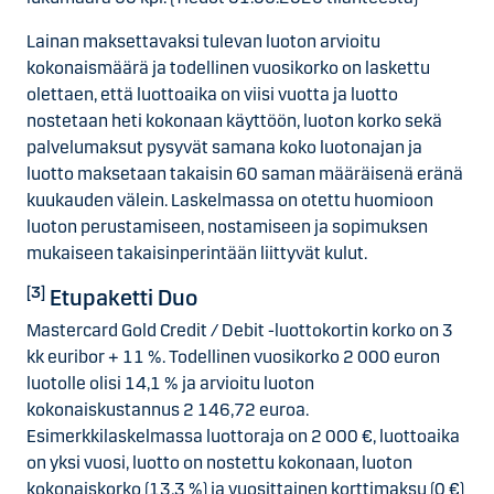
Lainan maksettavaksi tulevan luoton arvioitu
kokonaismäärä ja todellinen vuosikorko on laskettu
olettaen, että luottoaika on viisi vuotta ja luotto
nostetaan heti kokonaan käyttöön, luoton korko sekä
palvelumaksut pysyvät samana koko luotonajan ja
luotto maksetaan takaisin 60 saman määräisenä eränä
kuukauden välein. Laskelmassa on otettu huomioon
luoton perustamiseen, nostamiseen ja sopimuksen
mukaiseen takaisinperintään liittyvät kulut.
[3]
Etupaketti Duo
Mastercard Gold Credit / Debit -luottokortin korko on 3
kk euribor + 11 %. Todellinen vuosikorko 2 000 euron
luotolle olisi 14,1 % ja arvioitu luoton
kokonaiskustannus 2 146,72 euroa.
Esimerkkilaskelmassa luottoraja on 2 000 €, luottoaika
on yksi vuosi, luotto on nostettu kokonaan, luoton
kokonaiskorko (13,3 %) ja vuosittainen korttimaksu (0 €)