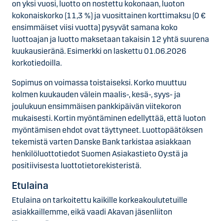
on yksi vuosi, luotto on nostettu kokonaan, luoton
kokonaiskorko (11,3 %) ja vuosittainen korttimaksu (0 €
ensimmäiset viisi vuotta) pysyvät samana koko
luottoajan ja luotto maksetaan takaisin 12 yhtä suurena
kuukausieränä. Esimerkki on laskettu 01.06.2026
korkotiedoilla.
Sopimus on voimassa toistaiseksi. Korko muuttuu
kolmen kuukauden välein maalis-, kesä-, syys- ja
joulukuun ensimmäisen pankkipäivän viitekoron
mukaisesti. Kortin myöntäminen edellyttää, että luoton
myöntämisen ehdot ovat täyttyneet. Luottopäätöksen
tekemistä varten Danske Bank tarkistaa asiakkaan
henkilöluottotiedot Suomen Asiakastieto Oy:stä ja
positiivisesta luottotietorekisteristä.
Etulaina
Etulaina on tarkoitettu kaikille korkeakoulutetuille
asiakkaillemme, eikä vaadi Akavan jäsenliiton