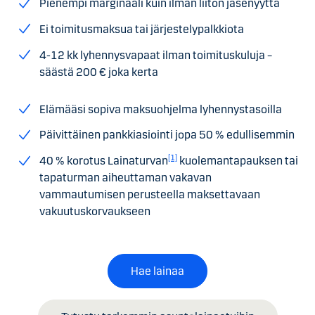
Pienempi marginaali kuin ilman liiton jäsenyyttä
Ei toimitusmaksua tai järjestelypalkkiota
4-12 kk lyhennysvapaat ilman toimituskuluja –
säästä 200 € joka kerta
Elämääsi sopiva maksuohjelma lyhennystasoilla
Päivittäinen pankkiasiointi jopa 50 % edullisemmin
[1]
40 % korotus Lainaturvan
kuolemantapauksen tai
tapaturman aiheuttaman vakavan
vammautumisen perusteella maksettavaan
vakuutuskorvaukseen
Hae lainaa