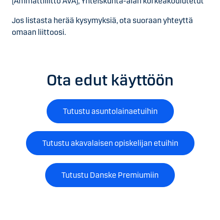
(Ammattiliitto AVA), Yhteiskunta-alan korkeakoulutetut
Jos listasta herää kysymyksiä, ota suoraan yhteyttä
omaan liittoosi.
Ota edut käyttöön
Tutustu asuntolainaetuihin
Tutustu akavalaisen opiskelijan etuihin
Tutustu Danske Premiumiin