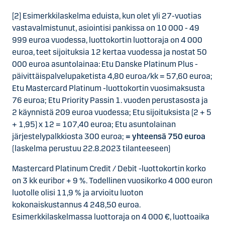
[2] Esimerkkilaskelma eduista, kun olet yli 27-vuotias
vastavalmistunut, asiointisi pankissa on 10 000 - 49
999 euroa vuodessa, luottokortin luottoraja on 4 000
euroa, teet sijoituksia 12 kertaa vuodessa ja nostat 50
000 euroa asuntolainaa: Etu Danske Platinum Plus -
päivittäispalvelupaketista 4,80 euroa/kk = 57,60 euroa;
Etu Mastercard Platinum -luottokortin vuosimaksusta
76 euroa; Etu Priority Passin 1. vuoden perustasosta ja
2 käynnistä 209 euroa vuodessa; Etu sijoituksista (2 + 5
+ 1,95) x 12 = 107,40 euroa; Etu asuntolainan
järjestelypalkkiosta 300 euroa;
= yhteensä 750 euroa
(laskelma perustuu 22.8.2023 tilanteeseen)
Mastercard Platinum Credit / Debit -luottokortin korko
on 3 kk euribor + 9 %. Todellinen vuosikorko 4 000 euron
luotolle olisi 11,9 % ja arvioitu luoton
kokonaiskustannus 4 248,50 euroa.
Esimerkkilaskelmassa luottoraja on 4 000 €, luottoaika