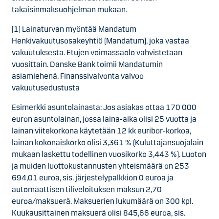
takaisinmaksuohjelman mukaan.
[1] Lainaturvan myöntää Mandatum
Henkivakuutusosakeyhtiö (Mandatum), joka vastaa
vakuutuksesta. Etujen voimassaolo vahvistetaan
vuosittain. Danske Bank toimii Mandatumin
asiamiehenä. Finanssivalvonta valvoo
vakuutusedustusta
Esimerkki asuntolainasta: Jos asiakas ottaa 170 000
euron asuntolainan, jossa laina-aika olisi 25 vuotta ja
lainan viitekorkona käytetään 12 kk euribor-korkoa,
lainan kokonaiskorko olisi 3,361 % (Kuluttajansuojalain
mukaan laskettu todellinen vuosikorko 3,443 %). Luoton
ja muiden luottokustannusten yhteismäärä on 253
694,01 euroa, sis. järjestelypalkkion 0 euroa ja
automaattisen tiliveloituksen maksun 2,70
euroa/maksuerä. Maksuerien lukumäärä on 300 kpl.
Kuukausittainen maksuerä olisi 845,66 euroa, sis.