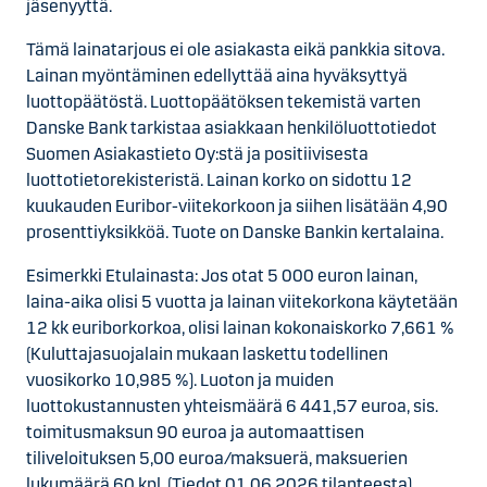
jäsenyyttä.
Tämä lainatarjous ei ole asiakasta eikä pankkia sitova.
Lainan myöntäminen edellyttää aina hyväksyttyä
luottopäätöstä. Luottopäätöksen tekemistä varten
Danske Bank tarkistaa asiakkaan henkilöluottotiedot
Suomen Asiakastieto Oy:stä ja positiivisesta
luottotietorekisteristä. Lainan korko on sidottu 12
kuukauden Euribor-viitekorkoon ja siihen lisätään 4,90
prosenttiyksikköä. Tuote on Danske Bankin kertalaina.
Esimerkki Etulainasta: Jos otat 5 000 euron lainan,
laina-aika olisi 5 vuotta ja lainan viitekorkona käytetään
12 kk euriborkorkoa, olisi lainan kokonaiskorko 7,661 %
(Kuluttajasuojalain mukaan laskettu todellinen
vuosikorko 10,985 %). Luoton ja muiden
luottokustannusten yhteismäärä 6 441,57 euroa, sis.
toimitusmaksun 90 euroa ja automaattisen
tiliveloituksen 5,00 euroa/maksuerä, maksuerien
lukumäärä 60 kpl. (Tiedot 01.06.2026 tilanteesta)