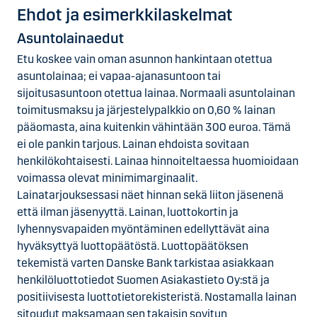
Ehdot ja esimerkkilaskelmat
Asuntolainaedut
Etu koskee vain oman asunnon hankintaan otettua
asuntolainaa; ei vapaa-ajanasuntoon tai
sijoitusasuntoon otettua lainaa. Normaali asuntolainan
toimitusmaksu ja järjestelypalkkio on 0,60 % lainan
pääomasta, aina kuitenkin vähintään 300 euroa. Tämä
ei ole pankin tarjous. Lainan ehdoista sovitaan
henkilökohtaisesti. Lainaa hinnoiteltaessa huomioidaan
voimassa olevat minimimarginaalit.
Lainatarjouksessasi näet hinnan sekä liiton jäsenenä
että ilman jäsenyyttä. Lainan, luottokortin ja
lyhennysvapaiden myöntäminen edellyttävät aina
hyväksyttyä luottopäätöstä. Luottopäätöksen
tekemistä varten Danske Bank tarkistaa asiakkaan
henkilöluottotiedot Suomen Asiakastieto Oy:stä ja
positiivisesta luottotietorekisteristä. Nostamalla lainan
sitoudut maksamaan sen takaisin sovitun