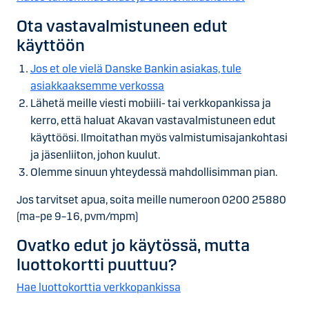
Ota vastavalmistuneen edut
käyttöön
Jos et ole vielä Danske Bankin asiakas, tule
asiakkaaksemme verkossa
Lähetä meille viesti mobiili- tai verkkopankissa ja
kerro, että haluat Akavan vastavalmistuneen edut
käyttöösi. Ilmoitathan myös valmistumisajankohtasi
ja jäsenliiton, johon kuulut.
Olemme sinuun yhteydessä mahdollisimman pian.
Jos tarvitset apua, soita meille numeroon 0200 25880
(ma–pe 9–16, pvm/mpm)
Ovatko edut jo käytössä, mutta
luottokortti puuttuu?
Hae luottokorttia verkkopankissa