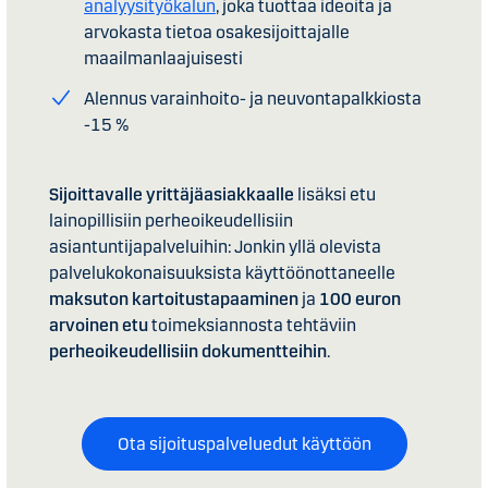
analyysityökalun
, joka tuottaa ideoita ja
arvokasta tietoa osakesijoittajalle
maailmanlaajuisesti
Alennus varainhoito- ja neuvontapalkkiosta
-15 %
Sijoittavalle yrittäjäasiakkaalle
lisäksi etu
lainopillisiin perheoikeudellisiin
asiantuntijapalveluihin: Jonkin yllä olevista
palvelukokonaisuuksista käyttöönottaneelle
maksuton kartoitustapaaminen
ja
100 euron
arvoinen etu
toimeksiannosta tehtäviin
perheoikeudellisiin dokumentteihin
.
Ota sijoituspalveluedut käyttöön