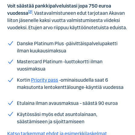
Voit säästää pankkipalveluistasi jopa 750 euroa
[2]
vuodessa
. Vastavalmistuneen edut tarjotaan Akavan
liiton jäsenelle kaksi vuotta valmistumisesta viideksi
vuodeksi. Etujen arvo riippuu käyttöönotetuista eduista.
Danske Platinum Plus ‑päivittäispalvelupaketti
ilman kuukausimaksua
Mastercard Platinum ‑luottokortti ilman
vuosimaksua
Kortin
Priority pass
‑ominaisuudella saat 6
maksutonta lentokenttälounge-käyntiä vuodessa
Etulaina ilman avausmaksua – säästä 90 euroa
Käytössäsi myös edut asuntolainaan,
säästämiseen ja sijoittamiseen
Katso tarkemmat ehdot ja esimerkkilaskelmat