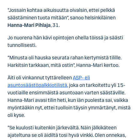
“Jossain kohtaa aikuisuutta oivalsin, ettei pelkkä
säästäminen tuota mitään”, sanoo helsinkiläinen
Hanna-Mari Pihlaja
, 31.
Jo nuorena hän kävi opintojen ohella töissä ja säästi
tunnollisesti.
“Minusta oli hauska seurata rahan kertymistä tilille.
Harkitsin tarkkaan, mitä ostin”, Hanna-Mari kertoo.
Äiti oli vinkannut tyttärelleen
ASP- eli
asuntosäästöpalkkiotilistä
, joka on tarkoitettu yli 15-
vuotiaille ensimmäistä asuntoaan varten säästäville.
Hanna-Mari avasi tilin heti, kun iän puolesta sai, vaikka
myöntääkin nyt, ettei tuolloin täysin ymmärtänyt, mistä
oli kyse.
“Se kuulosti kuitenkin järkevältä. Näin jälkikäteen
ajateltuna se oli äidiltä tosi hyvä vinkki. Olen onnekas,