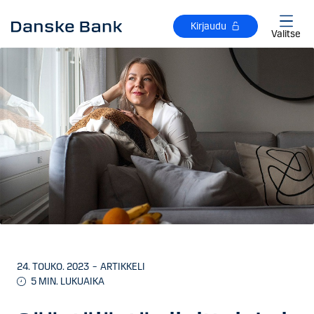
Siirry sisältöön
Kirjaudu
Valitse
24. TOUKO. 2023
–
ARTIKKELI
5 MIN. LUKUAIKA