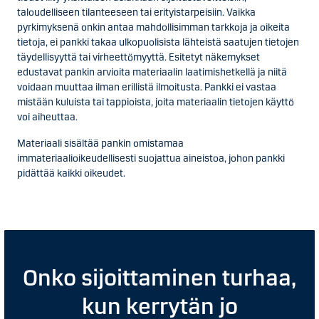
taloudelliseen tilanteeseen tai erityistarpeisiin. Vaikka
pyrkimyksenä onkin antaa mahdollisimman tarkkoja ja oikeita
tietoja, ei pankki takaa ulkopuolisista lähteistä saatujen tietojen
täydellisyyttä tai virheettömyyttä. Esitetyt näkemykset
edustavat pankin arvioita materiaalin laatimishetkellä ja niitä
voidaan muuttaa ilman erillistä ilmoitusta. Pankki ei vastaa
mistään kuluista tai tappioista, joita materiaalin tietojen käyttö
voi aiheuttaa.
Materiaali sisältää pankin omistamaa
immateriaalioikeudellisesti suojattua aineistoa, johon pankki
pidättää kaikki oikeudet.
Onko sijoittaminen turhaa,
kun kerrytän jo