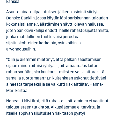
kanssa.
Asuntolainan kilpailutuksen jälkeen asiointi siirtyi
Danske Bankiin, jossa käytiin läpi pariskunnan talouden
kokonaistilanne. Säästäminen näytti olevan hallussa,
joten pankkivirkailija ehdotti heille rahastosijoittamista,
jonka mahdollinen tuotto voisi perustua
sijoituskohteiden korkoihin, osinkoihin ja
arvonnousuihin.
“Olin jo aiemmin miettinyt, että pelkän säästämisen
sijaan minun pitäisi ryhtyä sijoittamaan. Jos laitan
rahaa syrjään joka kuukausi, miksi en voisi laittaa sitä
samalla tuottamaan? En kuitenkaan uskonut tietäväni
aiheesta tarpeeksi ja se vaikutti riskialttiilta”, Hanna-
Mari kertaa.
Nopeasti kävi ilmi, että rahastosijoittaminen ei vaatinut
taloustieteen tutkintoa. Alkupääomaa ei tarvittu, ja
itselle sopivan sijoituksen riskitason pystyi