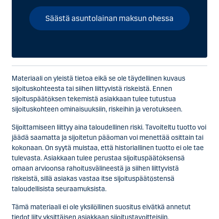
Säästä asuntolainan maksun ohessa
Materiaali on yleistä tietoa eikä se ole täydellinen kuvaus
sijoituskohteesta tai siihen liittyvistä riskeistä. Ennen
sijoituspäätöksen tekemistä asiakkaan tulee tutustua
sijoituskohteen ominaisuuksiin, riskeihin ja verotukseen.
Sijoittamiseen liittyy aina taloudellinen riski. Tavoiteltu tuotto voi
jäädä saamatta ja sijoitetun pääoman voi menettää osittain tai
kokonaan. On syytä muistaa, että historiallinen tuotto ei ole tae
tulevasta. Asiakkaan tulee perustaa sijoituspäätöksensä
omaan arvioonsa rahoitusvälineestä ja siihen liittyvistä
riskeistä, sillä asiakas vastaa itse sijoituspäätöstensä
taloudellisista seuraamuksista.
Tämä materiaali ei ole yksilöllinen suositus eivätkä annetut
tiedot liity yksittäisen asiakkaan sijoitustavoitteisiin,