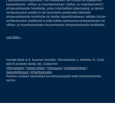
("sijoitusneuvontapalvelut") tai osakkeiden tai muiden arvopaperien
kaupankäynti-, välitys- ja myyntipalveluja ("välitys- ja myyntipalvelut")
yhdysvaltalaisille henkilöille, jotka määritellään jäljempänä, ja tämän
verkkosivuston sisältö ei ole tarkoitettu jaeltavaksi tällaisille
yhdysvaltalaisille henkilöille tai heidän käytettäväkseen. Mitään tämän
verkkosivuston sisällössä ei pidä tulkita sijoitusneuvontapalvelujen tai
välitys- ja myyntipalvelujen tarjoamiseksi yhdysvaltalaisille henkilöille.
Lue lisää »
Sijoitusneuvontapalvelujen osalta yhdysvaltalaiseksi henkilöksi
katsotaan Yhdysvalloissa asuva luonnollinen henkilö; tai Yhdysvalloissa
rekisteriin merkitty tai perustettu yritys tai yhtiö, pois lukien pätevistä
Danske Bank A/S, Suomen sivuliike, Televisiokatu 1, Helsinki, PL 1243,
liiketoiminnallisista syistä toimivan, säännellyn yhdysvaltalaisen
00075 DANSKE BANK, BIC: DABAFIHH
vakuutusyhtiön tai pankin offshore-sivuliikkeet tai asiamiehet; tai
Yhteystiedot
|
Yleiset ehdot
|
Tietosuoja
|
Evästekäytäntö
|
ulkomaisen, Yhdysvalloissa sijaitsevan ulkomaisen tahon sivuliike tai
Saavutettavuus
|
Ilmiantosivusto
asiamies; tai trusti, jonka edunvalvoja on yhdysvaltalainen henkilö, paitsi
Puhelut voidaan nauhoittaa turvallisuussyistä sekä dokumentointia
jos sijoituspäätökset tekee tai niihin osallistuu ei-yhdysvaltalainen
varten
henkilö; tai kuolinpesä, jonka pesäjakaja tai pesänhoitaja on
yhdysvaltalainen henkilö, paitsi jos kuolinpesään sovelletaan ulkomaista
lainsäädäntöä ja jos sijoituspäätökset tekee tai niihin osallistuu ei-
yhdysvaltalainen henkilö; tai ei-harkinnanvarainen, yhdysvaltalaisen
henkilön hyväksi hallinnoitu tili; tai yhdysvaltalaisen välittäjän tai
uskotun miehen hallinnoima harkinnanvarainen tili, paitsi jos sitä
Näytä
Sulje
Show
Show
hallinnoidaan ei-yhdysvaltalaisen henkilön hyväksi; tai mikä tahansa
Yhdysvaltain arvopaperilainsäädännön kiertämistarkoituksessa
more
less
perustettu tai toimiva taho. Termi ”yhdysvaltalainen henkilö” ei tarkoita