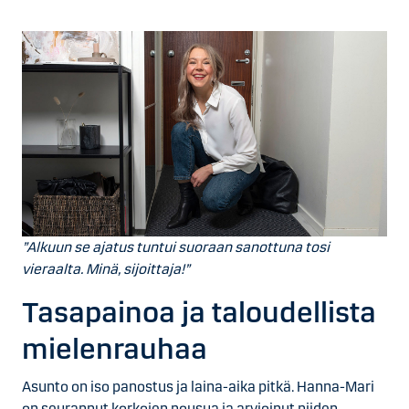
”Alkuun se ajatus tuntui suoraan sanottuna tosi
vieraalta. Minä, sijoittaja!”
Tasapainoa ja taloudellista
mielenrauhaa
Asunto on iso panostus ja laina-aika pitkä. Hanna-Mari
on seurannut korkojen nousua ja arvioinut niiden