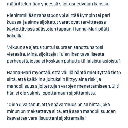
määrittelemään yhdessä sijoitusneuvojan kanssa.
Pienimmillään rahastoon voi siirtää kympin tai pari
kuussa, ja sinne sijoitetut varat ovat tarvittaessa
käytettävissä säästöjen tapaan. Hanna-Mari päätti
kokeilla.
“Alkuun se ajatus tuntui suoraan sanottuna tosi
vieraalta. Minä, sijoittaja! Tulen ihan tavallisesta
perheestä, jossa ei koskaan puhuttu tällaisista asioista.”
Hanna-Mari myöntää, että välillä häntä mietityttää tieto
siitä, että kaikkiin sijoituksiin liittyy aina riski ja
mahdollisuus sijoitettujen varojen menettämiseen. Silti
hän ei ole valmis lopettamaan sijoittamista.
”Olen oivaltanut, että epävarmuus on se hinta, joka
minun on maksettava siitä, että saan mahdollisuuden
kasvattaa varallisuuttani sijoittamalla.”