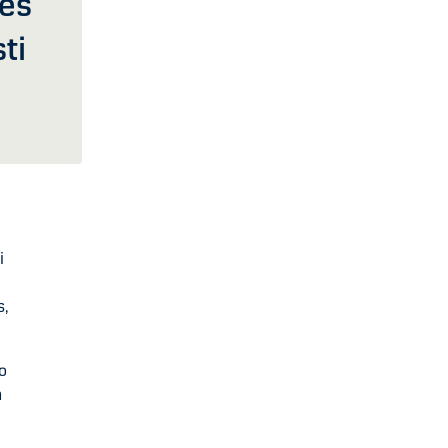
ies
ti
i
s,
o
n