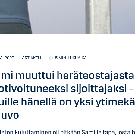
SÄ. 2023
–
ARTIKKELI
–
5 MIN. LUKUAIKA
mi muuttui heräteostajasta
tivoituneeksi sijoittajaksi –
ille hänellä on yksi ytimek
euvo
eton kuluttaminen oli pitkään Samille tapa, josta 