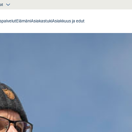
ot
ispalvelut
Elämäni
Asiakastuki
Asiakkuus ja edut