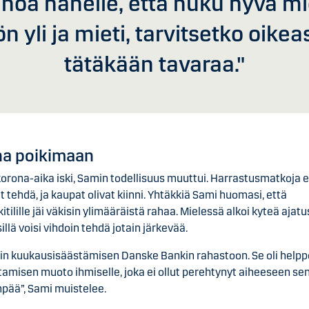
noa hänelle, että nuku hyvä m
ön yli ja mieti, tarvitsetko oikeas
tätäkään tavaraa."
a poikimaan
orona-aika iski, Samin todellisuus muuttui. Harrastusmatkoja e
t tehdä, ja kaupat olivat kiinni. Yhtäkkiä Sami huomasi, että
itilille jäi väkisin ylimääräistä rahaa. Mielessä alkoi kyteä ajatu
sillä voisi vihdoin tehdä jotain järkevää.
tin kuukausisäästämisen Danske Bankin rahastoon. Se oli helpp
ttamisen muoto ihmiselle, joka ei ollut perehtynyt aiheeseen se
pää”, Sami muistelee.