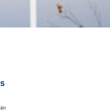
äs
hän