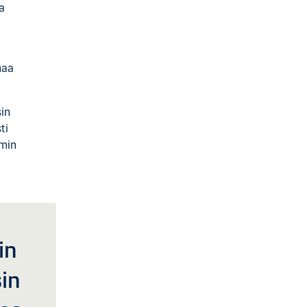
a
haa
sin
ti
mmin
in
sin