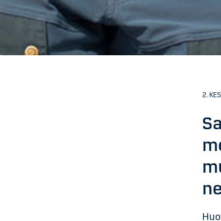
2. KE
Sa
mo
mu
n
Huol