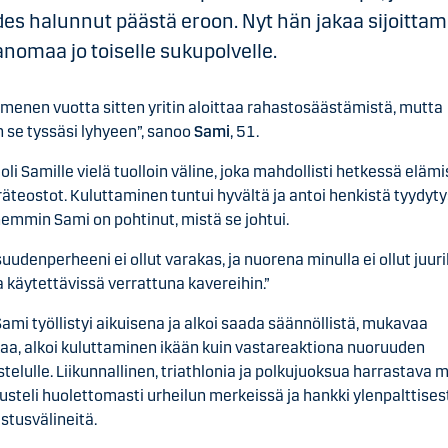
des halunnut päästä eroon. Nyt hän jakaa sijoitta
anomaa jo toiselle sukupolvelle.
enen vuotta sitten yritin aloittaa rahastosäästämistä, mutta
in se tyssäsi lyhyeen”, sanoo
Sami
, 51.
oli Samille vielä tuolloin väline, joka mahdollisti hetkessä eläm
räteostot. Kuluttaminen tuntui hyvältä ja antoi henkistä tyydyty
mmin Sami on pohtinut, mistä se johtui.
uudenperheeni ei ollut varakas, ja nuorena minulla ei ollut juur
 käytettävissä verrattuna kavereihin.”
ami työllistyi aikuisena ja alkoi saada säännöllistä, mukavaa
aa, alkoi kuluttaminen ikään kuin vastareaktiona nuoruuden
stelulle. Liikunnallinen, triathlonia ja polkujuoksua harrastava 
steli huolettomasti urheilun merkeissä ja hankki ylenpalttises
stusvälineitä.