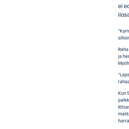
ei e
ilos
“Kymm
sillo
Raha 
ja he
Myöhe
“Laps
rahaa
Kun S
palkk
kitsa
matku
harra