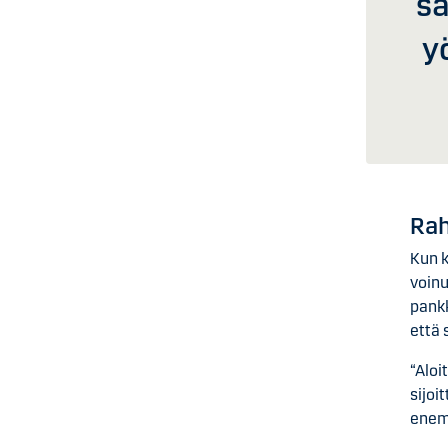
sa
y
Rah
Kun k
voinu
pankk
että 
“Aloi
sijoi
enem