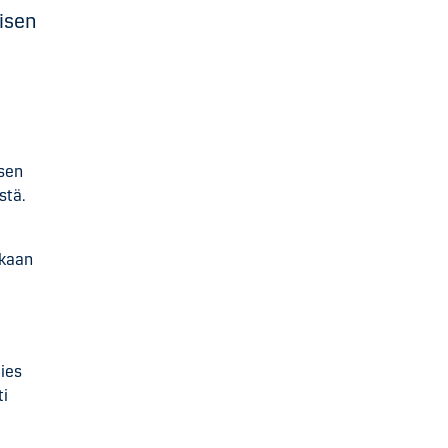
misen
isen
stä.
ikaan
mies
ti