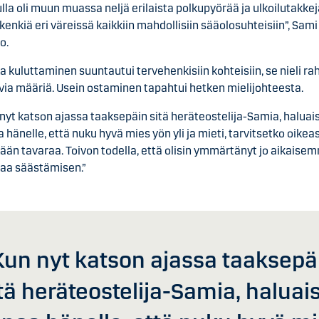
lla oli muun muassa neljä erilaista polkupyörää ja ulkoilutakkej
kenkiä eri väreissä kaikkiin mahdollisiin sääolosuhteisiin”, Sami
o.
a kuluttaminen suuntautui tervehenkisiin kohteisiin, se nieli ra
via määriä. Usein ostaminen tapahtui hetken mielijohteesta.
nyt katson ajassa taaksepäin sitä heräteostelija-Samia, haluai
 hänelle, että nuku hyvä mies yön yli ja mieti, tarvitsetko oikeas
ään tavaraa. Toivon todella, että olisin ymmärtänyt jo aikaise
taa säästämisen.”
Kun nyt katson ajassa taaksepä
tä heräteostelija-Samia, haluai