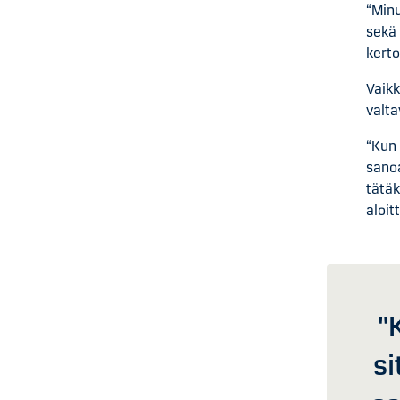
“Minu
sekä 
kerto
Vaikk
valta
“Kun 
sanoa
tätäk
aloit
"
si