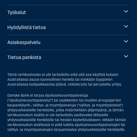
Työkalut
Hyödyllistä tietoa
Asiakaspalvelu
Tietoa pankista
Tämä verkkosivusto ei ole tarkoitettu eikä sitä saa käyttää kukaan
Australiassa asuva luonnollinen henkilö tai minkään tyyppinen
Australiassa kotipaikkaansa pitävä, rekisteröity tai perustettu yritys.
Danske Bank ei tarjoa sijoitusneuvontapalveluja
("sijoitusneuvontapalvelut") tai osakkeiden tai muiden arvopaperien
kaupankäynti-, välitys- ja myyntipalveluja ("välitys- ja myyntipalvelut")
yhdysvaltalaisille henkilöille, jotka määritellään jäljempänä, ja tämän
verkkosivuston sisältö ei ole tarkoitettu jaeltavaksi tällaisille
yhdysvaltalaisille henkilöille tai heidän käytettäväkseen. Mitään tämän
verkkosivuston sisällössä ei pidä tulkita sijoitusneuvontapalvelujen tai
välitys- ja myyntipalvelujen tarjoamiseksi yhdysvaltalaisille henkilöille.