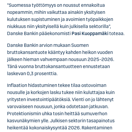
”Suomessa työttömyys on noussut ennakoitua
nopeammin, mihin vaikuttaa ainakin yksityisen
kulutuksen supistuminen ja avoimien työpaikkojen
niukkuus niin yksityisellä kuin julkisella sektorilla”,
Danske Bankin pääekonomisti
Pasi Kuoppamäki
toteaa.
Danske Bankin arvion mukaan Suomen
bruttokansantuote kääntyy kahden heikon vuoden
jälkeen hieman vahvempaan nousuun 2025–2026.
Tänä vuonna bruttokansantuotteen ennustetaan
laskevan 0,3 prosenttia.
Inflaation hidastuminen tekee tilaa ostovoiman
nousulle ja korkojen lasku tukee niin kuluttajaa kuin
yritysten investointipäätöksiä. Vienti on jo lähtenyt
varovaiseen nousuun, jonka odotetaan jatkuvan.
Protektionismin uhka tosin heittää sumuverhon
kasvunäkymien ylle. Julkisen sektorin tasapainotus
heikentää kokonaiskysyntää 2026. Rakentaminen