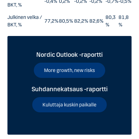
-0,4%
0,2%
-0,2%
-0,2%
-0,7%
-0,5%
BKT, %
Julkinen velka /
80,3
81,8
77,2%
80,5%
82,2%
82,6%
BKT, %
%
%
Nordic Outlook -raportti
More growth, new risks
Suhdannekatsaus -raportti
Kuluttaja kuskin paikalle