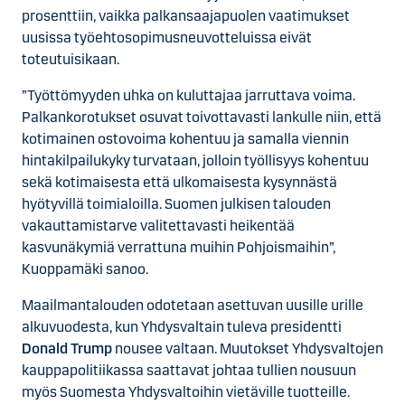
prosenttiin, vaikka palkansaajapuolen vaatimukset
uusissa työehtosopimusneuvotteluissa eivät
toteutuisikaan.
”Työttömyyden uhka on kuluttajaa jarruttava voima.
Palkankorotukset osuvat toivottavasti lankulle niin, että
kotimainen ostovoima kohentuu ja samalla viennin
hintakilpailukyky turvataan, jolloin työllisyys kohentuu
sekä kotimaisesta että ulkomaisesta kysynnästä
hyötyvillä toimialoilla. Suomen julkisen talouden
vakauttamistarve valitettavasti heikentää
kasvunäkymiä verrattuna muihin Pohjoismaihin”,
Kuoppamäki sanoo.
Maailmantalouden odotetaan asettuvan uusille urille
alkuvuodesta, kun Yhdysvaltain tuleva presidentti
Donald Trump
nousee valtaan. Muutokset Yhdysvaltojen
kauppapolitiikassa saattavat johtaa tullien nousuun
myös Suomesta Yhdysvaltoihin vietäville tuotteille.