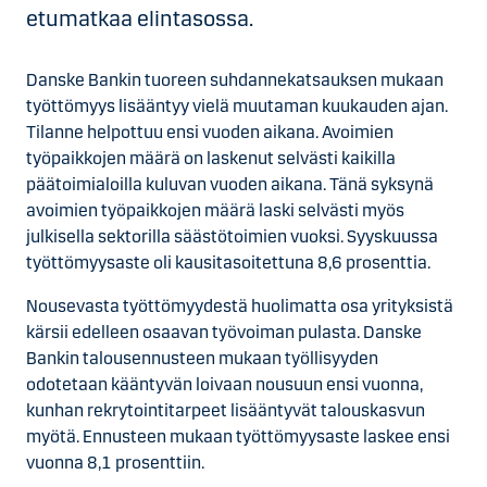
etumatkaa elintasossa.
Danske Bankin tuoreen suhdannekatsauksen mukaan
työttömyys lisääntyy vielä muutaman kuukauden ajan.
Tilanne helpottuu ensi vuoden aikana. Avoimien
työpaikkojen määrä on laskenut selvästi kaikilla
päätoimialoilla kuluvan vuoden aikana. Tänä syksynä
avoimien työpaikkojen määrä laski selvästi myös
julkisella sektorilla säästötoimien vuoksi. Syyskuussa
työttömyysaste oli kausitasoitettuna 8,6 prosenttia.
Nousevasta työttömyydestä huolimatta osa yrityksistä
kärsii edelleen osaavan työvoiman pulasta. Danske
Bankin talousennusteen mukaan työllisyyden
odotetaan kääntyvän loivaan nousuun ensi vuonna,
kunhan rekrytointitarpeet lisääntyvät talouskasvun
myötä. Ennusteen mukaan työttömyysaste laskee ensi
vuonna 8,1 prosenttiin.