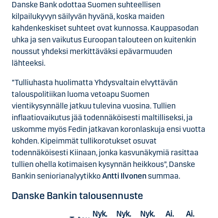
Danske Bank odottaa Suomen suhteellisen
kilpailukyvyn säilyvän hyvänä, koska maiden
kahdenkeskiset suhteet ovat kunnossa. Kauppasodan
uhka ja sen vaikutus Euroopan talouteen on kuitenkin
noussut yhdeksi merkittäväksi epävarmuuden
lähteeksi.
”Tulliuhasta huolimatta Yhdysvaltain elvyttävän
talouspolitiikan luoma vetoapu Suomen
vientikysynnälle jatkuu tulevina vuosina. Tullien
inflaatiovaikutus jää todennäköisesti maltilliseksi, ja
uskomme myös Fedin jatkavan koronlaskuja ensi vuotta
kohden. Kipeimmät tullikorotukset osuvat
todennäköisesti Kiinaan, jonka kasvunäkymiä rasittaa
tullien ohella kotimaisen kysynnän heikkous”, Danske
Bankin seniorianalyytikko
Antti Ilvonen
summaa.
Danske Bankin talousennuste
Nyk.
Nyk.
Nyk.
Ai.
Ai.