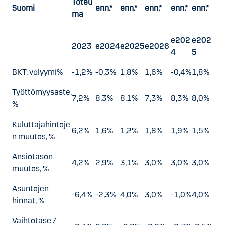
Toteu
Suomi
enn.*
enn.*
enn.*
enn.*
enn.*
ma
e202
e202
2023
e2024
e2025
e2026
4
5
BKT, volyymi%
-1,2%
-0,3%
1,8%
1,6%
-0,4%
1,8%
Työttömyysaste,
7,2%
8,3%
8,1%
7,3%
8,3%
8,0%
%
Kuluttajahintoje
6,2%
1,6%
1,2%
1,8%
1,9%
1,5%
n muutos, %
Ansiotason
4,2%
2,9%
3,1%
3,0%
3,0%
3,0%
muutos, %
Asuntojen
-6,4%
-2,3%
4,0%
3,0%
-1,0%
4,0%
hinnat, %
Vaihtotase /