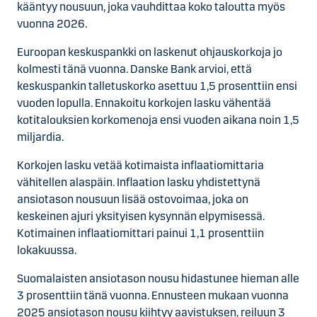
kääntyy nousuun, joka vauhdittaa koko taloutta myös
vuonna 2026.
Euroopan keskuspankki on laskenut ohjauskorkoja jo
kolmesti tänä vuonna. Danske Bank arvioi, että
keskuspankin talletuskorko asettuu 1,5 prosenttiin ensi
vuoden lopulla. Ennakoitu korkojen lasku vähentää
kotitalouksien korkomenoja ensi vuoden aikana noin 1,5
miljardia.
Korkojen lasku vetää kotimaista inflaatiomittaria
vähitellen alaspäin. Inflaation lasku yhdistettynä
ansiotason nousuun lisää ostovoimaa, joka on
keskeinen ajuri yksityisen kysynnän elpymisessä.
Kotimainen inflaatiomittari painui 1,1 prosenttiin
lokakuussa.
Suomalaisten ansiotason nousu hidastunee hieman alle
3 prosenttiin tänä vuonna. Ennusteen mukaan vuonna
2025 ansiotason nousu kiihtyy aavistuksen, reiluun 3