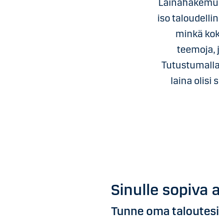
Lainahakemuk
iso taloudelli
minkä koko
teemoja, 
Tutustumalla
laina olisi 
Sinulle sopiva 
Tunne oma taloutes