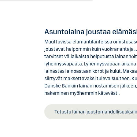
Asuntolaina joustaa elämäsi
Muuttuvissa elämäntilanteissa omistusas
joustavat helpommin kuin vuokranantaja. J
tarvitset väliaikaista helpotusta lainanhoit
lyhennysvapaata. Lyhennysvapaan aikana l
lainastasi ainoastaan korot ja kulut. Mak
siirtyvät maksettavaksi tulevaisuuteen. Kun
Danske Bankiin lainan nostamisen jälkeen
hakeminen myöhemmin kätevästi.
Tutustu lainan joustomahdollisuuksii