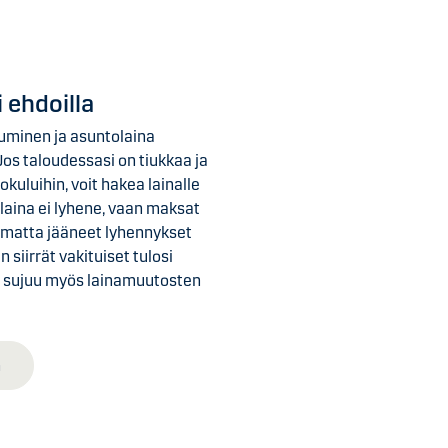
 ehdoilla
uminen ja asuntolaina
os taloudessasi on tiukkaa ja
okuluihin, voit hakea lainalle
aina ei lyhene, vaan maksat
samatta jääneet lyhennykset
 siirrät vakituiset tulosi
, sujuu myös lainamuutosten
n