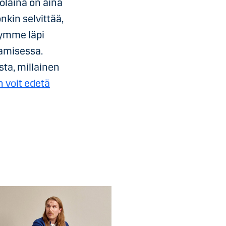
laina on aina
nkin selvittää,
käymme läpi
aamisessa.
ta, millainen
 voit edetä