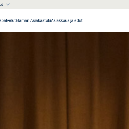
ot
ispalvelut
Elämäni
Asiakastuki
Asiakkuus ja edut