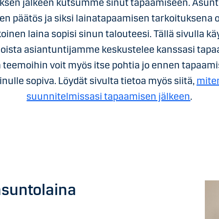
sen jälkeen kutsumme sinut tapaamiseen. Asunto
nen päätös ja siksi lainatapaamisen tarkoituksena o
inen laina sopisi sinun talouteesi. Tällä sivulla 
joista asiantuntijamme keskustelee kanssasi tap
 teemoihin voit myös itse pohtia jo ennen tapaamis
sinulle sopiva. Löydät sivulta tietoa myös siitä,
miten
suunnitelmissasi tapaamisen jälkeen
.
asuntolaina
i