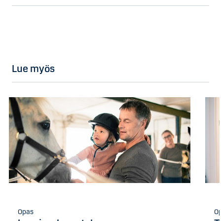
Lue myös
Opas
O