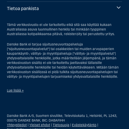
Tietoa pankista
Tämä verkkosivusto ei ole tarkoitettu eikä sitä saa käyttää kukaan
Australiassa asuva luonnollinen henkilö tai minkään tyyppinen
Australiassa kotipaikkaansa pitävä, rekisteröity tai perustettu yritys.
Danske Bank ei tarjoa sijoitusneuvontapalveluja
("sijoitusneuvontapalvelut") tai osakkeiden tai muiden arvopaperien
kaupankäynti-, välitys- ja myyntipalveluja ("välitys- ja myyntipalvelut")
yhdysvaltalaisille henkilöille, jotka määritellään jäljempänä, ja tämän
verkkosivuston sisältö ei ole tarkoitettu jaeltavaksi tällaisille
yhdysvaltalaisille henkilöille tai heidän käytettäväkseen. Mitään tämän
verkkosivuston sisällössä ei pidä tulkita sijoitusneuvontapalvelujen tai
välitys- ja myyntipalvelujen tarjoamiseksi yhdysvaltalaisille henkilöille.
Lue lisää »
Sijoitusneuvontapalvelujen osalta yhdysvaltalaiseksi henkilöksi
katsotaan Yhdysvalloissa asuva luonnollinen henkilö; tai Yhdysvalloissa
rekisteriin merkitty tai perustettu yritys tai yhtiö, pois lukien pätevistä
Danske Bank A/S, Suomen sivuliike, Televisiokatu 1, Helsinki, PL 1243,
liiketoiminnallisista syistä toimivan, säännellyn yhdysvaltalaisen
00075 DANSKE BANK, BIC: DABAFIHH
vakuutusyhtiön tai pankin offshore-sivuliikkeet tai asiamiehet; tai
Yhteystiedot
|
Yleiset ehdot
|
Tietosuoja
|
Evästekäytäntö
|
ulkomaisen, Yhdysvalloissa sijaitsevan ulkomaisen tahon sivuliike tai