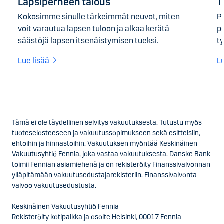
Lapsiperheen talous
T
Kokosimme sinulle tärkeimmät neuvot, miten
P
voit varautua lapsen tuloon ja alkaa kerätä
p
säästöjä lapsen itsenäistymisen tueksi.
t
Lue lisää
L
Tämä ei ole täydellinen selvitys vakuutuksesta. Tutustu myös
tuoteselosteeseen ja vakuutussopimukseen sekä esitteisiin,
ehtoihin ja hinnastoihin. Vakuutuksen myöntää Keskinäinen
Vakuutusyhtiö Fennia, joka vastaa vakuutuksesta. Danske Bank
toimii Fennian asiamiehenä ja on rekisteröity Finanssivalvonnan
ylläpitämään vakuutusedustajarekisteriin. Finanssivalvonta
valvoo vakuutusedustusta.
Keskinäinen Vakuutusyhtiö Fennia
Rekisteröity kotipaikka ja osoite Helsinki, 00017 Fennia