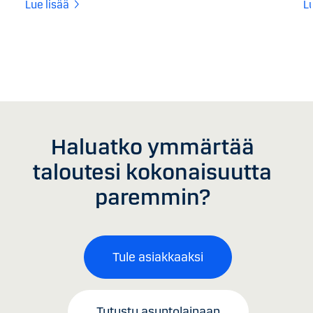
Lue lisää
L
Haluatko ymmärtää
taloutesi kokonaisuutta
paremmin?
Tule asiakkaaksi
Tutustu asuntolainaan