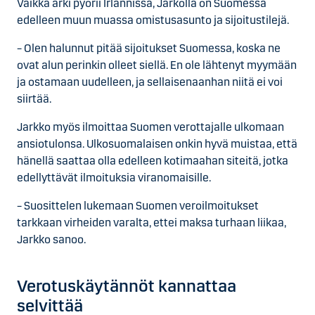
Vaikka arki pyörii Irlannissa, Jarkolla on Suomessa
edelleen muun muassa omistusasunto ja sijoitustilejä.
– Olen halunnut pitää sijoitukset Suomessa, koska ne
ovat alun perinkin olleet siellä. En ole lähtenyt myymään
ja ostamaan uudelleen, ja sellaisenaanhan niitä ei voi
siirtää.
Jarkko myös ilmoittaa Suomen verottajalle ulkomaan
ansiotulonsa. Ulkosuomalaisen onkin hyvä muistaa, että
hänellä saattaa olla edelleen kotimaahan siteitä, jotka
edellyttävät ilmoituksia viranomaisille.
– Suosittelen lukemaan Suomen veroilmoitukset
tarkkaan virheiden varalta, ettei maksa turhaan liikaa,
Jarkko sanoo.
Verotuskäytännöt kannattaa
selvittää