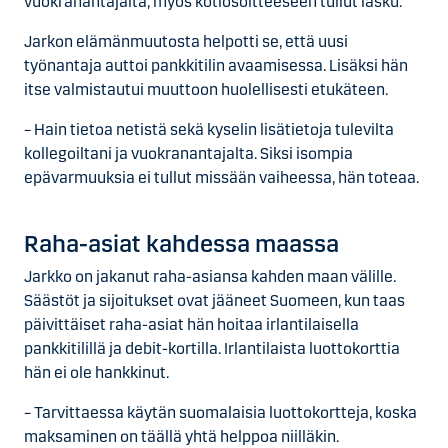
vuokranantajalta, myös kotiosoitteeseen tullut lasku.
Jarkon elämänmuutosta helpotti se, että uusi
työnantaja auttoi pankkitilin avaamisessa. Lisäksi hän
itse valmistautui muuttoon huolellisesti etukäteen.
– Hain tietoa netistä sekä kyselin lisätietoja tulevilta
kollegoiltani ja vuokranantajalta. Siksi isompia
epävarmuuksia ei tullut missään vaiheessa, hän toteaa.
Raha-asiat kahdessa maassa
Jarkko on jakanut raha-asiansa kahden maan välille.
Säästöt ja sijoitukset ovat jääneet Suomeen, kun taas
päivittäiset raha-asiat hän hoitaa irlantilaisella
pankkitilillä ja debit-kortilla. Irlantilaista luottokorttia
hän ei ole hankkinut.
– Tarvittaessa käytän suomalaisia luottokortteja, koska
maksaminen on täällä yhtä helppoa niilläkin.