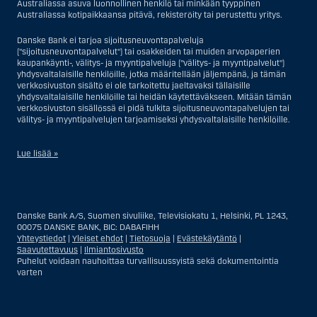
Australiassa asuva luonnollinen henkilö tai minkään tyyppinen
Australiassa kotipaikkaansa pitävä, rekisteröity tai perustettu yritys.
Danske Bank ei tarjoa sijoitusneuvontapalveluja
("sijoitusneuvontapalvelut") tai osakkeiden tai muiden arvopaperien
kaupankäynti-, välitys- ja myyntipalveluja ("välitys- ja myyntipalvelut")
yhdysvaltalaisille henkilöille, jotka määritellään jäljempänä, ja tämän
verkkosivuston sisältö ei ole tarkoitettu jaeltavaksi tällaisille
yhdysvaltalaisille henkilöille tai heidän käytettäväkseen. Mitään tämän
verkkosivuston sisällössä ei pidä tulkita sijoitusneuvontapalvelujen tai
välitys- ja myyntipalvelujen tarjoamiseksi yhdysvaltalaisille henkilöille.
Lue lisää »
Sijoitusneuvontapalvelujen osalta yhdysvaltalaiseksi henkilöksi
katsotaan Yhdysvalloissa asuva luonnollinen henkilö; tai Yhdysvalloissa
rekisteriin merkitty tai perustettu yritys tai yhtiö, pois lukien pätevistä
Danske Bank A/S, Suomen sivuliike, Televisiokatu 1, Helsinki, PL 1243,
liiketoiminnallisista syistä toimivan, säännellyn yhdysvaltalaisen
00075 DANSKE BANK, BIC: DABAFIHH
vakuutusyhtiön tai pankin offshore-sivuliikkeet tai asiamiehet; tai
Yhteystiedot
|
Yleiset ehdot
|
Tietosuoja
|
Evästekäytäntö
|
ulkomaisen, Yhdysvalloissa sijaitsevan ulkomaisen tahon sivuliike tai
Saavutettavuus
|
Ilmiantosivusto
asiamies; tai trusti, jonka edunvalvoja on yhdysvaltalainen henkilö, paitsi
Puhelut voidaan nauhoittaa turvallisuussyistä sekä dokumentointia
jos sijoituspäätökset tekee tai niihin osallistuu ei-yhdysvaltalainen
varten
henkilö; tai kuolinpesä, jonka pesäjakaja tai pesänhoitaja on
yhdysvaltalainen henkilö, paitsi jos kuolinpesään sovelletaan ulkomaista
lainsäädäntöä ja jos sijoituspäätökset tekee tai niihin osallistuu ei-
yhdysvaltalainen henkilö; tai ei-harkinnanvarainen, yhdysvaltalaisen