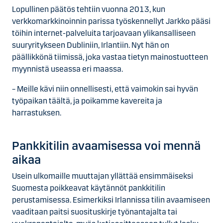
Lopullinen päätös tehtiin vuonna 2013, kun
verkkomarkkinoinnin parissa työskennellyt Jarkko pääsi
töihin internet-palveluita tarjoavaan ylikansalliseen
suuryritykseen Dubliniin, Irlantiin. Nyt hän on
päällikkönä tiimissä, joka vastaa tietyn mainostuotteen
myynnistä useassa eri maassa.
– Meille kävi niin onnellisesti, että vaimokin sai hyvän
työpaikan täältä, ja poikamme kavereita ja
harrastuksen.
Pankkitilin avaamisessa voi mennä
aikaa
Usein ulkomaille muuttajan yllättää ensimmäiseksi
Suomesta poikkeavat käytännöt pankkitilin
perustamisessa. Esimerkiksi Irlannissa tilin avaamiseen
vaaditaan paitsi suosituskirje työnantajalta tai