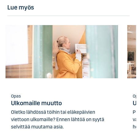
Lue myös
Opas
O
Ulkomaille muutto
U
Oletko lähdössä töihin tai eläkepäivien
P
viettoon ulkomaille? Ennen lähtöä on syytä
v
selvittää muutama asia.
h