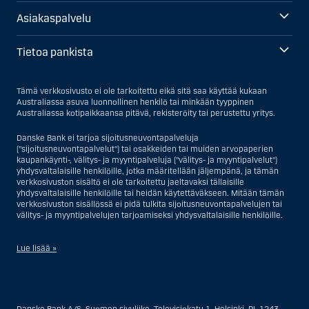
Asiakaspalvelu
Tietoa pankista
Tämä verkkosivusto ei ole tarkoitettu eikä sitä saa käyttää kukaan
Australiassa asuva luonnollinen henkilö tai minkään tyyppinen
Australiassa kotipaikkaansa pitävä, rekisteröity tai perustettu yritys.
Danske Bank ei tarjoa sijoitusneuvontapalveluja
("sijoitusneuvontapalvelut") tai osakkeiden tai muiden arvopaperien
kaupankäynti-, välitys- ja myyntipalveluja ("välitys- ja myyntipalvelut")
yhdysvaltalaisille henkilöille, jotka määritellään jäljempänä, ja tämän
verkkosivuston sisältö ei ole tarkoitettu jaeltavaksi tällaisille
yhdysvaltalaisille henkilöille tai heidän käytettäväkseen. Mitään tämän
verkkosivuston sisällössä ei pidä tulkita sijoitusneuvontapalvelujen tai
välitys- ja myyntipalvelujen tarjoamiseksi yhdysvaltalaisille henkilöille.
Lue lisää »
Sijoitusneuvontapalvelujen osalta yhdysvaltalaiseksi henkilöksi
katsotaan Yhdysvalloissa asuva luonnollinen henkilö; tai Yhdysvalloissa
rekisteriin merkitty tai perustettu yritys tai yhtiö, pois lukien pätevistä