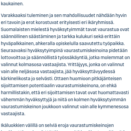
kaukainen.
Varakkaaksi tuleminen ja sen mahdollisuudet nähdään hyvin
eri tavoin ja erot korostuvat erityisesti eri ikäryhmissä.
Suomalaisten mielestä hyväksytyimmät tavat vaurastua ovat
säännöllinen säästäminen ja tarkka kulukuri sekä erittäin
hyväpalkkainen, ahkeralla opiskelulla saavutettu työpaikka.
Seuraavaksi hyväksytyimpinä vaurastumiskeinoina pidetään
lottovoittoa ja säännöllistä työssäkäyntiä, jotka molemmat on
valinnut kolmasosa vastaajista. Yrittäjyys, jonka on valinnut
vain alle neljäsosa vastaajista, jää hyväksyttävyydessä
kärkinelikosta jo selvästi. Ottaen huomioon pitkäjänteisen
sijoittamisen potentiaalin vaurastumiskeinona, on ehkä
harmillistakin, että eri sijoittamisen tavat ovat huomattavasti
vähemmän hyväksyttyjä ja niitä on kolmen hyväksytyimmän
vaurastumiskeinon joukkoon valinnut vain alle kymmenesosa
vastaajista.
Ikäluokkien välillä on selviä eroja vaurastumiskeinojen