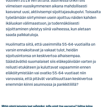
vuoteen 2018 verrattuna. Suomessa onkin siis
viimeisen vuosikymmenen aikana mahdollisesti
kasvanut uusi, aktiivisempi sijoittajasukupolvi. Toisaalta
työelämään siirtyminen usein ajoittuu näiden kahden
ikäluokan välimaastoon, ja todennäköisesti
sijoittaminen yleistyy siinä vaiheessa, kun aletaan
saada palkkatuloja.
Huolimatta siitä, että useimmilla 55-64-vuotiailla on
varsin ennakoitavat ja vakaat tulot, heidän
sijoitusintonsa on keskivertoa alhaisempaa.
Säästävätkö suomalaiset siis eläkepäiviään varten jo
reilusti etukäteen ja kuluttavat vapaammin ennen
eläköitymistään vai ovatko 55-64-vuotiaat niin
varovaisia, että pitävät varallisuuttaan keskivertoa
enemmän kiinni asunnossa ja pankkitilillä?