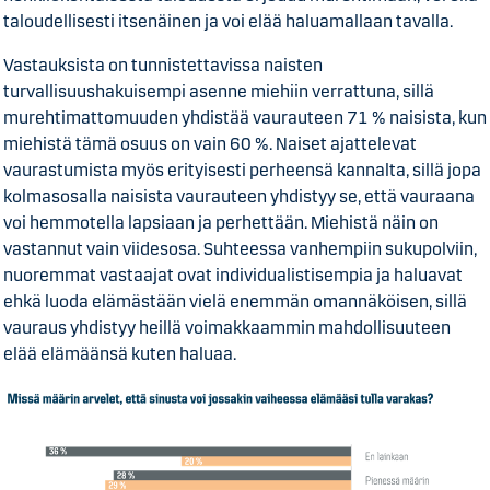
taloudellisesti itsenäinen ja voi elää haluamallaan tavalla.
Vastauksista on tunnistettavissa naisten
turvallisuushakuisempi asenne miehiin verrattuna, sillä
murehtimattomuuden yhdistää vaurauteen 71 % naisista, kun
miehistä tämä osuus on vain 60 %. Naiset ajattelevat
vaurastumista myös erityisesti perheensä kannalta, sillä jopa
kolmasosalla naisista vaurauteen yhdistyy se, että vauraana
voi hemmotella lapsiaan ja perhettään. Miehistä näin on
vastannut vain viidesosa. Suhteessa vanhempiin sukupolviin,
nuoremmat vastaajat ovat individualistisempia ja haluavat
ehkä luoda elämästään vielä enemmän omannäköisen, sillä
vauraus yhdistyy heillä voimakkaammin mahdollisuuteen
elää elämäänsä kuten haluaa.