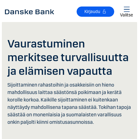
Siirry sisältöön
Kirjaudu
Valitse
Vaurastuminen
merkitsee turvallisuutta
ja elämisen vapautta
Sijoittaminen rahastoihin ja osakkeisiin on hieno
mahdollisuus laittaa säästönsä poikimaan ja kerätä
korolle korkoa. Kaikille sijoittaminen ei kuitenkaan
näyttäydy mahdollisena tapana säästää. Tokihan tapoja
säästää on monenlaisia ja suomalaisten varallisuus
onkin paljolti kiinni omistusasunnoissa.