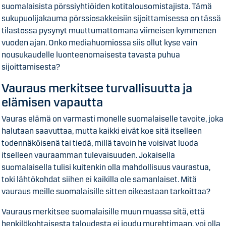
suomalaisista pörssiyhtiöiden kotitalousomistajista. Tämä
sukupuolijakauma pörssiosakkeisiin sijoittamisessa on tässä
tilastossa pysynyt muuttumattomana viimeisen kymmenen
vuoden ajan. Onko mediahuomiossa siis ollut kyse vain
nousukaudelle luonteenomaisesta tavasta puhua
sijoittamisesta?
Vauraus merkitsee turvallisuutta ja
elämisen vapautta
Vauras elämä on varmasti monelle suomalaiselle tavoite, joka
halutaan saavuttaa, mutta kaikki eivät koe sitä itselleen
todennäköisenä tai tiedä, millä tavoin he voisivat luoda
itselleen vauraamman tulevaisuuden. Jokaisella
suomalaisella tulisi kuitenkin olla mahdollisuus vaurastua,
toki lähtökohdat siihen ei kaikilla ole samanlaiset. Mitä
vauraus meille suomalaisille sitten oikeastaan tarkoittaa?
Vauraus merkitsee suomalaisille muun muassa sitä, että
henkilökohtaisesta taloudesta ei joudu murehtimaan, voi olla