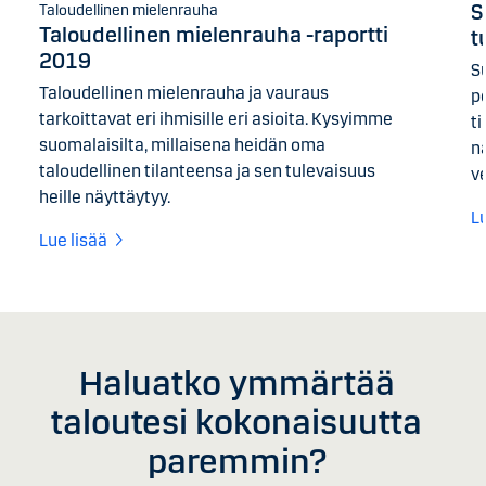
S
Taloudellinen mielenrauha
Taloudellinen mielenrauha -raportti
t
2019
S
Taloudellinen mielenrauha ja vauraus
p
tarkoittavat eri ihmisille eri asioita. Kysyimme
t
suomalaisilta, millaisena heidän oma
n
taloudellinen tilanteensa ja sen tulevaisuus
v
heille näyttäytyy.
L
Lue lisää
Haluatko ymmärtää
taloutesi kokonaisuutta
paremmin?