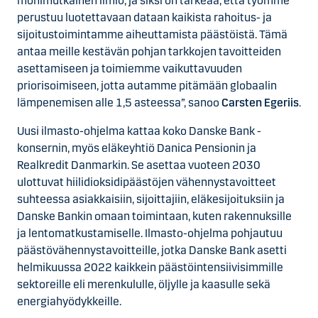
monimutkainen ilmiö, ja siksi on tärkeää, että työmme
perustuu luotettavaan dataan kaikista rahoitus- ja
sijoitustoimintamme aiheuttamista päästöistä. Tämä
antaa meille kestävän pohjan tarkkojen tavoitteiden
asettamiseen ja toimiemme vaikuttavuuden
priorisoimiseen, jotta autamme pitämään globaalin
lämpenemisen alle 1,5 asteessa”, sanoo
Carsten Egeriis
.
Uusi ilmasto-ohjelma kattaa koko Danske Bank -
konsernin, myös eläkeyhtiö Danica Pensionin ja
Realkredit Danmarkin. Se asettaa vuoteen 2030
ulottuvat hiilidioksidipäästöjen vähennystavoitteet
suhteessa asiakkaisiin, sijoittajiin, eläkesijoituksiin ja
Danske Bankin omaan toimintaan, kuten rakennuksille
ja lentomatkustamiselle. Ilmasto-ohjelma pohjautuu
päästövähennystavoitteille, jotka Danske Bank asetti
helmikuussa 2022 kaikkein päästöintensiivisimmille
sektoreille eli merenkululle, öljylle ja kaasulle sekä
energiahyödykkeille.