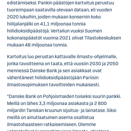
edistämiseksi. Pankin päästöjen kartoitus perustuu
tuoreimpaan saatavilla olevaan dataan, eli vuoden
2020 lukuihin, joiden mukaan konsernin koko
hiilijalanjälki on 41,1 miljoonaa tonnia
hiilidioksidipäästöjä. Vertailun vuoksi Suomen
kokonaispäästöt vuonna 2021 olivat Tilastokeskuksen
mukaan 48 miljoonaa tonnia.
Kartoitus luo perustan kattavalle ilmasto-ohjelmalle,
jonka tavoitteena on taata, että vuosiin 2030 ja 2050
mennessä Danske Bank ja sen asiakkaat ovat
vähentäneet hiilidioksidipäästöjään Pariisin
ilmastosopimuksen tavoitteiden mukaisesti.
”Danske Bank on Pohjoismaiden toiseksi suurin pankki.
Meillä on lähes 3,3 miljoonaa asiakasta ja 2 800
miljardin Tanskan kruunun sijoitus- ja lainatase. Siksi
meillä on ainutlaatuinen asema osallistua
ilmastohaasteen ratkaisemiseen. Olemme