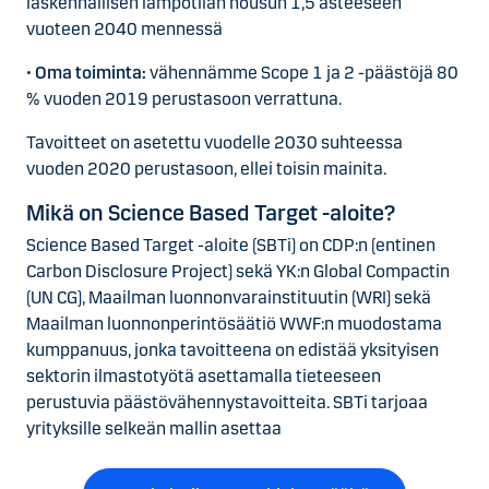
laskennallisen lämpötilan nousun 1,5 asteeseen
vuoteen 2040 mennessä
•
Oma toiminta:
vähennämme Scope 1 ja 2 -päästöjä 80
% vuoden 2019 perustasoon verrattuna.
Tavoitteet on asetettu vuodelle 2030 suhteessa
vuoden 2020 perustasoon, ellei toisin mainita.
Mikä on Science Based Target -aloite?
Science Based Target -aloite (SBTi) on CDP:n (entinen
Carbon Disclosure Project) sekä YK:n Global Compactin
(UN CG), Maailman luonnonvarainstituutin (WRI) sekä
Maailman luonnonperintösäätiö WWF:n muodostama
kumppanuus, jonka tavoitteena on edistää yksityisen
sektorin ilmastotyötä asettamalla tieteeseen
perustuvia päästövähennystavoitteita. SBTi tarjoaa
yrityksille selkeän mallin asettaa