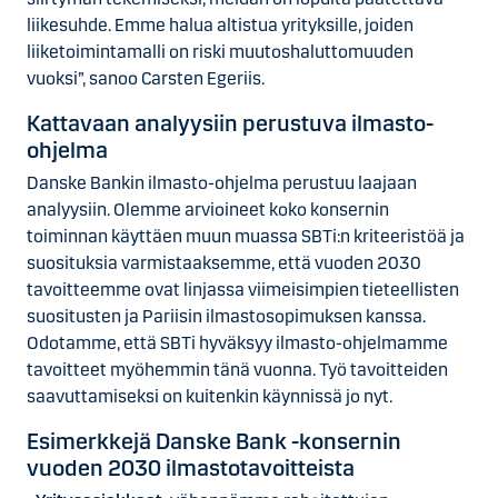
liikesuhde. Emme halua altistua yrityksille, joiden
liiketoimintamalli on riski muutoshaluttomuuden
vuoksi”, sanoo Carsten Egeriis.
Kattavaan analyysiin perustuva ilmasto-
ohjelma
Danske Bankin ilmasto-ohjelma perustuu laajaan
analyysiin. Olemme arvioineet koko konsernin
toiminnan käyttäen muun muassa SBTi:n kriteeristöä ja
suosituksia varmistaaksemme, että vuoden 2030
tavoitteemme ovat linjassa viimeisimpien tieteellisten
suositusten ja Pariisin ilmastosopimuksen kanssa.
Odotamme, että SBTi hyväksyy ilmasto-ohjelmamme
tavoitteet myöhemmin tänä vuonna. Työ tavoitteiden
saavuttamiseksi on kuitenkin käynnissä jo nyt.
Esimerkkejä Danske Bank -konsernin
vuoden 2030 ilmastotavoitteista