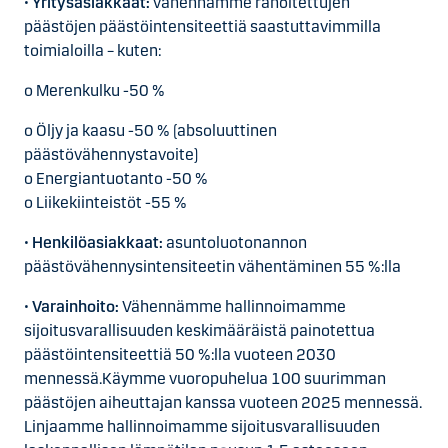
•
Yritysasiakkaat:
vähennämme rahoitettujen
päästöjen päästöintensiteettiä saastuttavimmilla
toimialoilla – kuten:
o Merenkulku -50 %
o Öljy ja kaasu -50 % (absoluuttinen
päästövähennystavoite)
o Energiantuotanto -50 %
o Liikekiinteistöt -55 %
•
Henkilöasiakkaat:
asuntoluotonannon
päästövähennysintensiteetin vähentäminen 55 %:lla
•
Varainhoito:
Vähennämme hallinnoimamme
sijoitusvarallisuuden keskimääräistä painotettua
päästöintensiteettiä 50 %:lla vuoteen 2030
mennessä.Käymme vuoropuhelua 100 suurimman
päästöjen aiheuttajan kanssa vuoteen 2025 mennessä.
Linjaamme hallinnoimamme sijoitusvarallisuuden