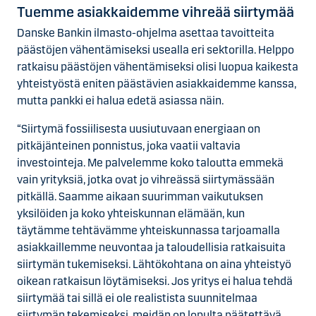
Tuemme asiakkaidemme vihreää siirtymää
Danske Bankin ilmasto-ohjelma asettaa tavoitteita
päästöjen vähentämiseksi usealla eri sektorilla. Helppo
ratkaisu päästöjen vähentämiseksi olisi luopua kaikesta
yhteistyöstä eniten päästävien asiakkaidemme kanssa,
mutta pankki ei halua edetä asiassa näin.
“Siirtymä fossiilisesta uusiutuvaan energiaan on
pitkäjänteinen ponnistus, joka vaatii valtavia
investointeja. Me palvelemme koko taloutta emmekä
vain yrityksiä, jotka ovat jo vihreässä siirtymässään
pitkällä. Saamme aikaan suurimman vaikutuksen
yksilöiden ja koko yhteiskunnan elämään, kun
täytämme tehtävämme yhteiskunnassa tarjoamalla
asiakkaillemme neuvontaa ja taloudellisia ratkaisuita
siirtymän tukemiseksi. Lähtökohtana on aina yhteistyö
oikean ratkaisun löytämiseksi. Jos yritys ei halua tehdä
siirtymää tai sillä ei ole realistista suunnitelmaa
siirtymän tekemiseksi, meidän on lopulta päätettävä