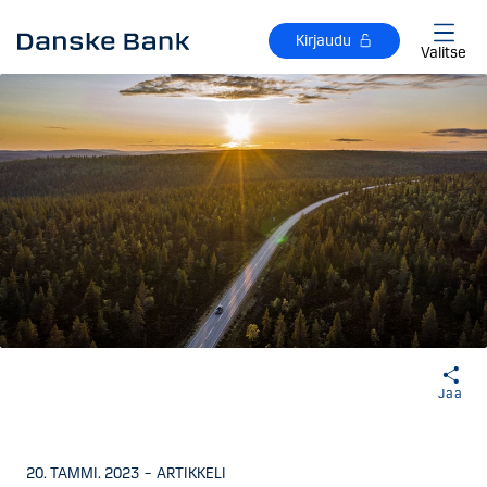
Siirry sisältöön
Kirjaudu
Valitse
Jaa
20. TAMMI. 2023
–
ARTIKKELI