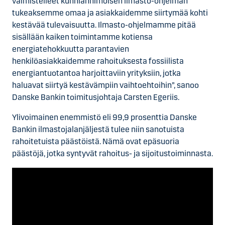
valmistelleet kunnianhimoisen ilmasto-ohjelman
tukeaksemme omaa ja asiakkaidemme siirtymää kohti
kestävää tulevaisuutta. Ilmasto-ohjelmamme pitää
sisällään kaiken toimintamme kotiensa
energiatehokkuutta parantavien
henkilöasiakkaidemme rahoituksesta fossiilista
energiantuotantoa harjoittaviin yrityksiin, jotka
haluavat siirtyä kestävämpiin vaihtoehtoihin”, sanoo
Danske Bankin toimitusjohtaja Carsten Egeriis.
Ylivoimainen enemmistö eli 99,9 prosenttia Danske
Bankin ilmastojalanjäljestä tulee niin sanotuista
rahoitetuista päästöistä. Nämä ovat epäsuoria
päästöjä, jotka syntyvät rahoitus- ja sijoitustoiminnasta.