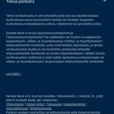
Tietoa pankista
Tämä verkkosivusto ei ole tarkoitettu eikä sitä saa käyttää kukaan
Australiassa asuva luonnollinen henkilö tai minkään tyyppinen
Australiassa kotipaikkaansa pitävä, rekisteröity tai perustettu yritys.
Danske Bank ei tarjoa sijoitusneuvontapalveluja
("sijoitusneuvontapalvelut") tai osakkeiden tai muiden arvopaperien
kaupankäynti-, välitys- ja myyntipalveluja ("välitys- ja myyntipalvelut")
yhdysvaltalaisille henkilöille, jotka määritellään jäljempänä, ja tämän
verkkosivuston sisältö ei ole tarkoitettu jaeltavaksi tällaisille
yhdysvaltalaisille henkilöille tai heidän käytettäväkseen. Mitään tämän
verkkosivuston sisällössä ei pidä tulkita sijoitusneuvontapalvelujen tai
välitys- ja myyntipalvelujen tarjoamiseksi yhdysvaltalaisille henkilöille.
Lue lisää »
Sijoitusneuvontapalvelujen osalta yhdysvaltalaiseksi henkilöksi
katsotaan Yhdysvalloissa asuva luonnollinen henkilö; tai Yhdysvalloissa
rekisteriin merkitty tai perustettu yritys tai yhtiö, pois lukien pätevistä
Danske Bank A/S, Suomen sivuliike, Televisiokatu 1, Helsinki, PL 1243,
liiketoiminnallisista syistä toimivan, säännellyn yhdysvaltalaisen
00075 DANSKE BANK, BIC: DABAFIHH
vakuutusyhtiön tai pankin offshore-sivuliikkeet tai asiamiehet; tai
Yhteystiedot
|
Yleiset ehdot
|
Tietosuoja
|
Evästekäytäntö
|
ulkomaisen, Yhdysvalloissa sijaitsevan ulkomaisen tahon sivuliike tai
Saavutettavuus
|
Ilmiantosivusto
asiamies; tai trusti, jonka edunvalvoja on yhdysvaltalainen henkilö, paitsi
Puhelut voidaan nauhoittaa turvallisuussyistä sekä dokumentointia
jos sijoituspäätökset tekee tai niihin osallistuu ei-yhdysvaltalainen