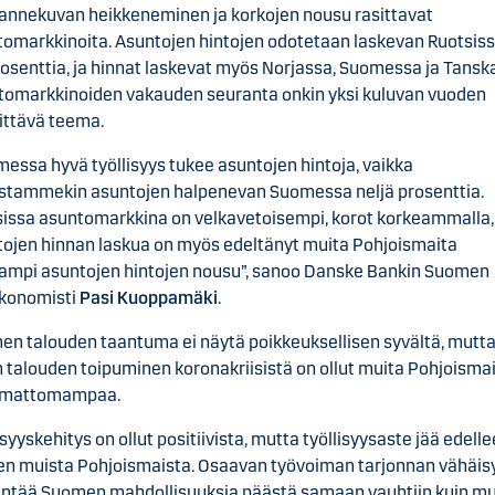
annekuvan heikkeneminen ja korkojen nousu rasittavat
omarkkinoita. Asuntojen hintojen odotetaan laskevan Ruotsissa
osenttia, ja hinnat laskevat myös Norjassa, Suomessa ja Tansk
tomarkkinoiden vakauden seuranta onkin yksi kuluvan vuoden
ittävä teema.
essa hyvä työllisyys tukee asuntojen hintoja, vaikka
stammekin asuntojen halpenevan Suomessa neljä prosenttia.
issa asuntomarkkina on velkavetoisempi, korot korkeammalla,
ojen hinnan laskua on myös edeltänyt muita Pohjoismaita
ampi asuntojen hintojen nousu”, sanoo Danske Bankin Suomen
konomisti
Pasi Kuoppamäki
.
n talouden taantuma ei näytä poikkeuksellisen syvältä, mutt
talouden toipuminen koronakriisistä on ollut muita Pohjoisma
imattomampaa.
isyyskehitys on ollut positiivista, mutta työllisyysaste jää edell
en muista Pohjoismaista. Osaavan työvoiman tarjonnan vähäis
entää Suomen mahdollisuuksia päästä samaan vauhtiin kuin mu