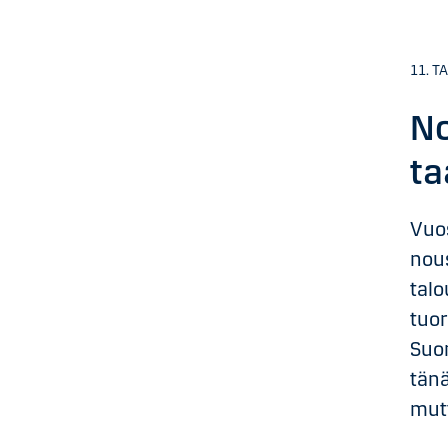
11. T
No
ta
Vuos
nou
talo
tuor
Suo
tän
mutt