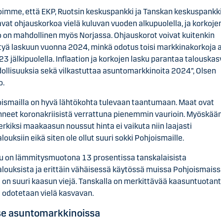
oimme, että EKP, Ruotsin keskuspankki ja Tanskan keskuspankk
vat ohjauskorkoa vielä kuluvan vuoden alkupuolella, ja korkoje
 on mahdollinen myös Norjassa. Ohjauskorot voivat kuitenkin
yä laskuun vuonna 2024, minkä odotus toisi markkinakorkoja 
23 jälkipuolella. Inflaation ja korkojen lasku parantaa talouska
llisuuksia sekä vilkastuttaa asuntomarkkinoita 2024”, Olsen
o.
ismailla on hyvä lähtökohta tulevaan taantumaan. Maat ovat
nneet koronakriisistä verrattuna pienemmin vaurioin. Myöskää
rkiksi maakaasun noussut hinta ei vaikuta niin laajasti
alouksiin eikä siten ole ollut suuri sokki Pohjoismaille.
u on lämmitysmuotona 13 prosentissa tanskalaisista
alouksista ja erittäin vähäisessä käytössä muissa Pohjoismaiss
 on suuri kaasun viejä. Tanskalla on merkittävää kaasuntuotant
 odotetaan vielä kasvavan.
se asuntomarkkinoissa