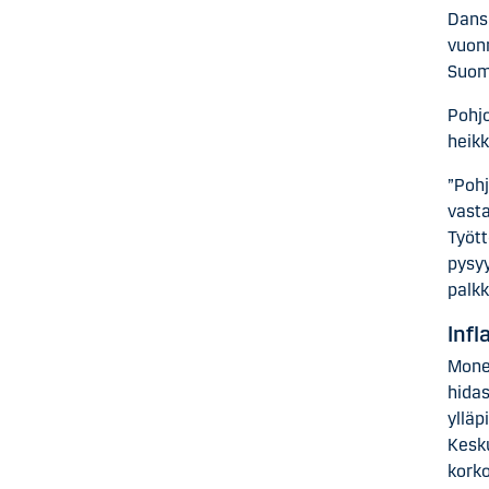
Dansk
vuonn
Suome
Pohjo
heikk
”Pohj
vasta
Tyött
pysyy
palkk
Infl
Monet
hidas
ylläp
Kesku
korko