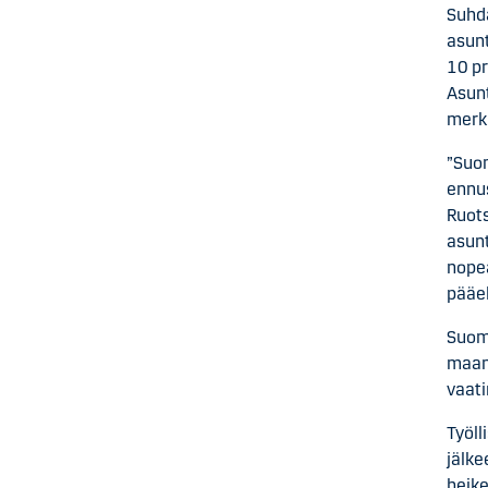
Suhd
asunt
10 pr
Asun
merk
”Suom
ennu
Ruots
asunt
nope
pääe
Suome
maan 
vaat
Työll
jälke
heik