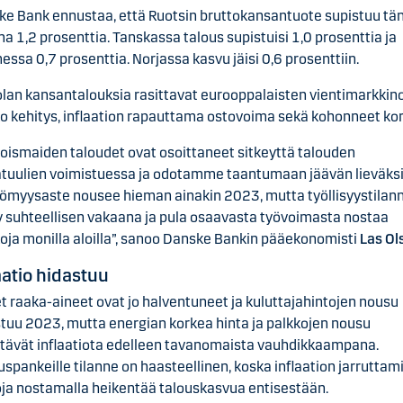
e Bank ennustaa, että Ruotsin bruttokansantuote supistuu tä
a 1,2 prosenttia. Tanskassa talous supistuisi 1,0 prosenttia ja
ssa 0,7 prosenttia. Norjassa kasvu jäisi 0,6 prosenttiin.
lan kansantalouksia rasittavat eurooppalaisten vientimarkkin
o kehitys, inflaation rapauttama ostovoima sekä kohonneet kor
oismaiden taloudet ovat osoittaneet sitkeyttä talouden
tuulien voimistuessa ja odotamme taantumaan jäävän lieväksi
ömyysaste nousee hieman ainakin 2023, mutta työllisyystilan
 suhteellisen vakaana ja pula osaavasta työvoimasta nostaa
oja monilla aloilla”, sanoo Danske Bankin pääekonomisti
Las Ol
aatio hidastuu
 raaka-aineet ovat jo halventuneet ja kuluttajahintojen nousu
tuu 2023, mutta energian korkea hinta ja palkkojen nousu
itävät inflaatiota edelleen tavanomaista vauhdikkaampana.
spankeille tilanne on haasteellinen, koska inflaation jarruttam
ja nostamalla heikentää talouskasvua entisestään.