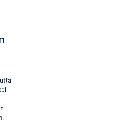
n
utta
koi
an
n,