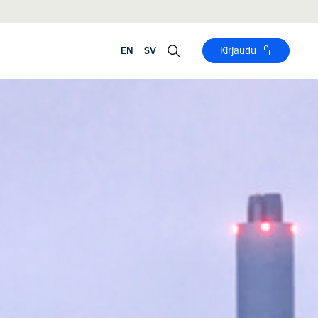
EN
SV
Kirjaudu