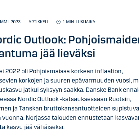
AMMI. 2023
–
ARTIKKELI
–
1
MIN. LUKUAIKA
rdic Outlook: Pohjoismaide
antuma jää lieväksi
i 2022 oli Pohjoismaissa korkean inflaation,
sevien korkojen ja suuren epävarmuuden vuosi, m
uskasvu jatkui syksyyn saakka. Danske Bank enna
eessa Nordic Outlook -katsauksessaan Ruotsin,
men ja Tanskan bruttokansantuotteiden supistuv
ä vuonna. Norjassa talouden ennustetaan kasvava
a kasvu jää vähäiseksi.