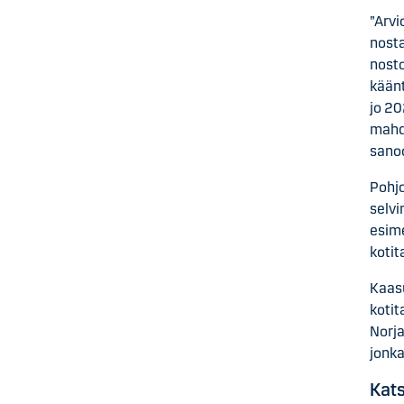
”Arvi
nosta
nosto
käänt
jo 20
mahdo
sano
Pohjo
selvi
esime
kotit
Kaas
kotit
Norja
jonka
Kat