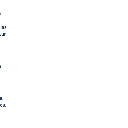
i
n
alas
svun
n
a.
oa,