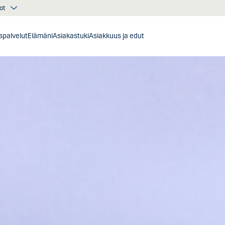
ot
ispalvelut
Elämäni
Asiakastuki
Asiakkuus ja edut