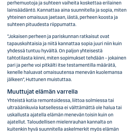
perhemuotoja ja suhteen vaiheita koskettaa erilainen
lainsäädäntö. Kannattaa aina suunnitella ja sopia, miten
yhteinen omaisuus jaetaan, iästä, perheen koosta ja
suhteen pituudesta riippumatta.
“Jokaisen perheen ja pariskunnan ratkaisut ovat
tapauskohtaisia ja niitä kannattaa sopia juuri niin kuin
yhdessä tuntuu hyvältä. On paljon yhteisestä
tahtotilasta kiinni, miten sopimukset tehdään – jokainen
pari ja perhe voi pitkälti itse testamentilla määrätä,
kenelle haluavat omaisuutensa menevän kuolemansa
jälkeen”, Huttunen muistuttaa.
Muuttujat elämän varrella
Yhteistä kotia remontoidessa, liittoa solmiessa tai
ultraäänikuvia katsellessa ei välttämättä ole halua tai
uskallusta ajatella elämän menevän toisin kuin on
ajatellut. Taloudellisen mielenrauhan kannalta on
kuitenkin hyvä suunnitella askelmerkit myös elämän