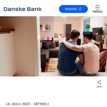
Siirry sisältöön
Kirjaudu
Valitse
Jaa
14. JOULU. 2023
–
ARTIKKELI