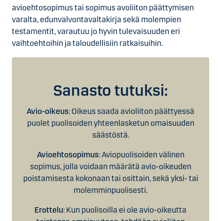
avioehtosopimus tai sopimus avoliiton päättymisen
varalta, edunvalvontavaltakirja sekä molempien
testamentit, varautuu jo hyvin tulevaisuuden eri
vaihtoehtoihin ja taloudellisiin ratkaisuihin.
Sanasto tutuksi:
Avio-oikeus
: Oikeus saada avioliiton päättyessä
puolet puolisoiden yhteenlasketun omaisuuden
säästöstä.
Avioehtosopimus
: Aviopuolisoiden välinen
sopimus, jolla voidaan määrätä avio-oikeuden
poistamisesta kokonaan tai osittain, sekä yksi- tai
molemminpuolisesti.
Erottelu
: Kun puolisoilla ei ole avio-oikeutta