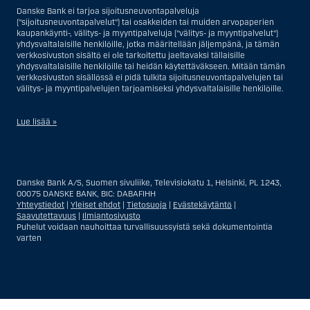
Danske Bank ei tarjoa sijoitusneuvontapalveluja
("sijoitusneuvontapalvelut") tai osakkeiden tai muiden arvopaperien
kaupankäynti-, välitys- ja myyntipalveluja ("välitys- ja myyntipalvelut")
yhdysvaltalaisille henkilöille, jotka määritellään jäljempänä, ja tämän
verkkosivuston sisältö ei ole tarkoitettu jaeltavaksi tällaisille
yhdysvaltalaisille henkilöille tai heidän käytettäväkseen. Mitään tämän
verkkosivuston sisällössä ei pidä tulkita sijoitusneuvontapalvelujen tai
välitys- ja myyntipalvelujen tarjoamiseksi yhdysvaltalaisille henkilöille.
Lue lisää »
Sijoitusneuvontapalvelujen osalta yhdysvaltalaiseksi henkilöksi
katsotaan Yhdysvalloissa asuva luonnollinen henkilö; tai Yhdysvalloissa
rekisteriin merkitty tai perustettu yritys tai yhtiö, pois lukien pätevistä
Danske Bank A/S, Suomen sivuliike, Televisiokatu 1, Helsinki, PL 1243,
liiketoiminnallisista syistä toimivan, säännellyn yhdysvaltalaisen
00075 DANSKE BANK, BIC: DABAFIHH
vakuutusyhtiön tai pankin offshore-sivuliikkeet tai asiamiehet; tai
Yhteystiedot
|
Yleiset ehdot
|
Tietosuoja
|
Evästekäytäntö
|
ulkomaisen, Yhdysvalloissa sijaitsevan ulkomaisen tahon sivuliike tai
Saavutettavuus
|
Ilmiantosivusto
asiamies; tai trusti, jonka edunvalvoja on yhdysvaltalainen henkilö, paitsi
Puhelut voidaan nauhoittaa turvallisuussyistä sekä dokumentointia
jos sijoituspäätökset tekee tai niihin osallistuu ei-yhdysvaltalainen
varten
henkilö; tai kuolinpesä, jonka pesäjakaja tai pesänhoitaja on
yhdysvaltalainen henkilö, paitsi jos kuolinpesään sovelletaan ulkomaista
lainsäädäntöä ja jos sijoituspäätökset tekee tai niihin osallistuu ei-
yhdysvaltalainen henkilö; tai ei-harkinnanvarainen, yhdysvaltalaisen
henkilön hyväksi hallinnoitu tili; tai yhdysvaltalaisen välittäjän tai
uskotun miehen hallinnoima harkinnanvarainen tili, paitsi jos sitä
Näytä
Sulje
Show
Show
hallinnoidaan ei-yhdysvaltalaisen henkilön hyväksi; tai mikä tahansa