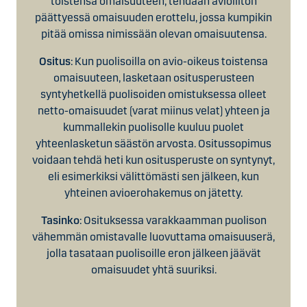
toistensa omaisuuteen, tehdään avioliiton
päättyessä omaisuuden erottelu, jossa kumpikin
pitää omissa nimissään olevan omaisuutensa.
Ositus
: Kun puolisoilla on avio-oikeus toistensa
omaisuuteen, lasketaan ositusperusteen
syntyhetkellä puolisoiden omistuksessa olleet
netto-omaisuudet (varat miinus velat) yhteen ja
kummallekin puolisolle kuuluu puolet
yhteenlasketun säästön arvosta. Ositussopimus
voidaan tehdä heti kun ositusperuste on syntynyt,
eli esimerkiksi välittömästi sen jälkeen, kun
yhteinen avioerohakemus on jätetty.
Tasinko
: Osituksessa varakkaamman puolison
vähemmän omistavalle luovuttama omaisuuserä,
jolla tasataan puolisoille eron jälkeen jäävät
omaisuudet yhtä suuriksi.