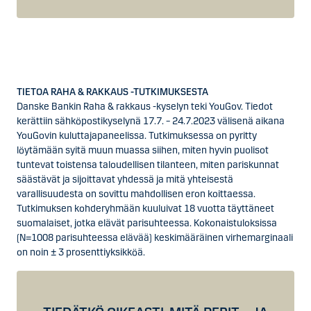
TIETOA RAHA & RAKKAUS -TUTKIMUKSESTA
Danske Bankin Raha & rakkaus -kyselyn teki YouGov. Tiedot
kerättiin sähköpostikyselynä 17.7. – 24.7.2023 välisenä aikana
YouGovin kuluttajapaneelissa. Tutkimuksessa on pyritty
löytämään syitä muun muassa siihen, miten hyvin puolisot
tuntevat toistensa taloudellisen tilanteen, miten pariskunnat
säästävät ja sijoittavat yhdessä ja mitä yhteisestä
varallisuudesta on sovittu mahdollisen eron koittaessa.
Tutkimuksen kohderyhmään kuuluivat 18 vuotta täyttäneet
suomalaiset, jotka elävät parisuhteessa. Kokonaistuloksissa
(N=1008 parisuhteessa elävää) keskimääräinen virhemarginaali
on noin ± 3 prosenttiyksikköä.