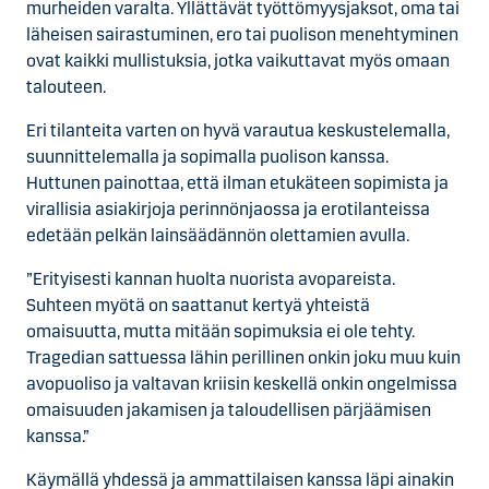
murheiden varalta. Yllättävät työttömyysjaksot, oma tai
läheisen sairastuminen, ero tai puolison menehtyminen
ovat kaikki mullistuksia, jotka vaikuttavat myös omaan
talouteen.
Eri tilanteita varten on hyvä varautua keskustelemalla,
suunnittelemalla ja sopimalla puolison kanssa.
Huttunen painottaa, että ilman etukäteen sopimista ja
virallisia asiakirjoja perinnönjaossa ja erotilanteissa
edetään pelkän lainsäädännön olettamien avulla.
”Erityisesti kannan huolta nuorista avopareista.
Suhteen myötä on saattanut kertyä yhteistä
omaisuutta, mutta mitään sopimuksia ei ole tehty.
Tragedian sattuessa lähin perillinen onkin joku muu kuin
avopuoliso ja valtavan kriisin keskellä onkin ongelmissa
omaisuuden jakamisen ja taloudellisen pärjäämisen
kanssa.”
Käymällä yhdessä ja ammattilaisen kanssa läpi ainakin