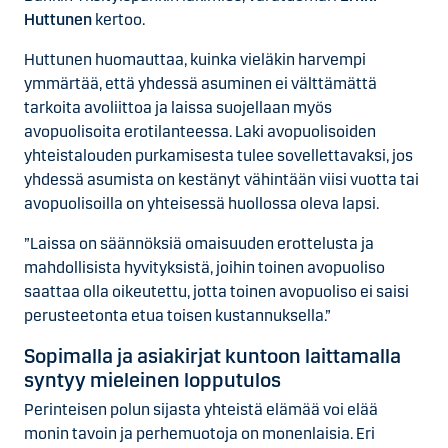
Huttunen
kertoo.
Huttunen huomauttaa, kuinka vieläkin harvempi
ymmärtää, että yhdessä asuminen ei välttämättä
tarkoita avoliittoa ja laissa suojellaan myös
avopuolisoita erotilanteessa. Laki avopuolisoiden
yhteistalouden purkamisesta tulee sovellettavaksi, jos
yhdessä asumista on kestänyt vähintään viisi vuotta tai
avopuolisoilla on yhteisessä huollossa oleva lapsi.
”Laissa on säännöksiä omaisuuden erottelusta ja
mahdollisista hyvityksistä, joihin toinen avopuoliso
saattaa olla oikeutettu, jotta toinen avopuoliso ei saisi
perusteetonta etua toisen kustannuksella.”
Sopimalla ja asiakirjat kuntoon laittamalla
syntyy mieleinen lopputulos
Perinteisen polun sijasta yhteistä elämää voi elää
monin tavoin ja perhemuotoja on monenlaisia. Eri