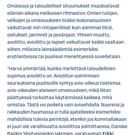
Omaisuus ja taloudelliset sitoumukset muodostavat
elämän aikana melkoisen rihmaston. Omien tulojen,
velkojen ja omaisuuksien lisäksi kokonaisuuteen
vaikuttavat niin rintaperilliset kuin aiemmat liitot,
ositukset, perinnöt ja pesänjaot. Yhteen muutto,
avoliitto, avioliitto ja lapset vaikuttavat kaikki osaltaan
siihen, millaista lainsäädäntöä esimerkiksi
erotilanteissa tai puolison menehtyessä sovelletaan.
”Harva ymmärtää, kuinka merkittävä taloudellinen
sopimus avioliitto on. Avioliiton solmimisen
seurauksena puolisoille syntyy avio-oikeus toistensa
avio-oikeuden alaiseen omaisuuteen, mikä liiton
päättyessä tarkoittaa käytännössä kaikkea, mitä
omistaa. Tästä voi poiketa vain avioehdolla. Nuorena ja
rakkauden huumassa ei tulla ajatelleeksi esimerkiksi
mahdollisia tulevia perintöjä, etenkin jos kummallakaan
ei juuri ole varallisuutta avioliittoa solmittaessa, Danske
Bankin Yksityispankin lakimies, varatuomari
Erkki