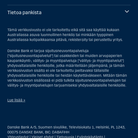
Tietoa pankista
Tämä verkkosivusto ei ole tarkoitettu eikä sitä saa käyttää kukaan
Australiassa asuva luonnollinen henkilö tai minkään tyyppinen
Australiassa kotipaikkaansa pitävä, rekisteröity tai perustettu yritys.
Danske Bank ei tarjoa sijoitusneuvontapalveluja
("sijoitusneuvontapalvelut") tai osakkeiden tai muiden arvopaperien
kaupankäynti-, välitys- ja myyntipalveluja ("välitys- ja myyntipalvelut")
yhdysvaltalaisille henkilöille, jotka määritellään jäljempänä, ja tämän
verkkosivuston sisältö ei ole tarkoitettu jaeltavaksi tällaisille
yhdysvaltalaisille henkilöille tai heidän käytettäväkseen. Mitään tämän
verkkosivuston sisällössä ei pidä tulkita sijoitusneuvontapalvelujen tai
välitys- ja myyntipalvelujen tarjoamiseksi yhdysvaltalaisille henkilöille.
Lue lisää »
Sijoitusneuvontapalvelujen osalta yhdysvaltalaiseksi henkilöksi
katsotaan Yhdysvalloissa asuva luonnollinen henkilö; tai Yhdysvalloissa
rekisteriin merkitty tai perustettu yritys tai yhtiö, pois lukien pätevistä
Danske Bank A/S, Suomen sivuliike, Televisiokatu 1, Helsinki, PL 1243,
liiketoiminnallisista syistä toimivan, säännellyn yhdysvaltalaisen
00075 DANSKE BANK, BIC: DABAFIHH
vakuutusyhtiön tai pankin offshore-sivuliikkeet tai asiamiehet; tai
Yhteystiedot
|
Yleiset ehdot
|
Tietosuoja
|
Evästekäytäntö
|