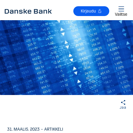
Siirry sisältöön
Kirjaudu
Valitse
Jaa
31. MAALIS. 2023
–
ARTIKKELI