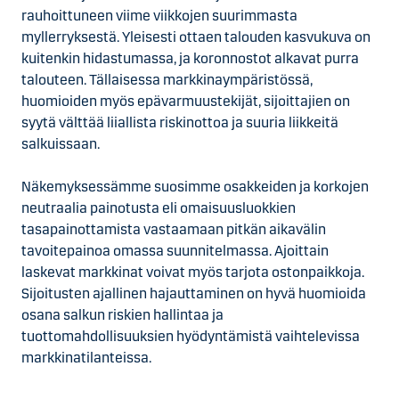
rauhoittuneen viime viikkojen suurimmasta
myllerryksestä. Yleisesti ottaen talouden kasvukuva on
kuitenkin hidastumassa, ja koronnostot alkavat purra
talouteen. Tällaisessa markkinaympäristössä,
huomioiden myös epävarmuustekijät, sijoittajien on
syytä välttää liiallista riskinottoa ja suuria liikkeitä
salkuissaan.
Näkemyksessämme suosimme osakkeiden ja korkojen
neutraalia painotusta eli omaisuusluokkien
tasapainottamista vastaamaan pitkän aikavälin
tavoitepainoa omassa suunnitelmassa. Ajoittain
laskevat markkinat voivat myös tarjota ostonpaikkoja.
Sijoitusten ajallinen hajauttaminen on hyvä huomioida
osana salkun riskien hallintaa ja
tuottomahdollisuuksien hyödyntämistä vaihtelevissa
markkinatilanteissa.