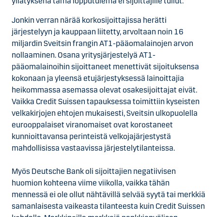
yllätyksenä tämä lopputulema ei sijoittajille tullut.
Jonkin verran närää korkosijoittajissa herätti
järjestelyyn ja kauppaan liitetty, arvoltaan noin 16
miljardin Sveitsin frangin AT1-pääomalainojen arvon
nollaaminen. Osana yritysjärjestelyä AT1-
pääomalainoihin sijoittaneet menettivät sijoituksensa
kokonaan ja yleensä etujärjestyksessä lainoittajia
heikommassa asemassa olevat osakesijoittajat eivät.
Vaikka Credit Suissen tapauksessa toimittiin kyseisten
velkakirjojen ehtojen mukaisesti, Sveitsin ulkopuolella
eurooppalaiset viranomaiset ovat korostaneet
kunnioittavansa perinteistä velkojajärjestystä
mahdollisissa vastaavissa järjestelytilanteissa.
Myös Deutsche Bank oli sijoittajien negatiivisen
huomion kohteena viime viikolla, vaikka tähän
mennessä ei ole ollut nähtävillä selvää syytä tai merkkiä
samanlaisesta vaikeasta tilanteesta kuin Credit Suissen