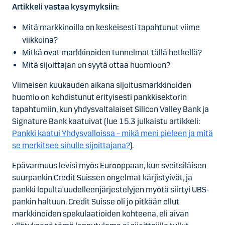
Artikkeli vastaa kysymyksiin:
Mitä markkinoilla on keskeisesti tapahtunut viime
viikkoina?
Mitkä ovat markkinoiden tunnelmat tällä hetkellä?
Mitä sijoittajan on syytä ottaa huomioon?
Viimeisen kuukauden aikana sijoitusmarkkinoiden
huomio on kohdistunut erityisesti pankkisektorin
tapahtumiin, kun yhdysvaltalaiset Silicon Valley Bank ja
Signature Bank kaatuivat (lue 15.3 julkaistu artikkeli:
Pankki kaatui Yhdysvalloissa – mikä meni pieleen ja mitä
se merkitsee sinulle sijoittajana?
).
Epävarmuus levisi myös Eurooppaan, kun sveitsiläisen
suurpankin Credit Suissen ongelmat kärjistyivät, ja
pankki lopulta uudelleenjärjestelyjen myötä siirtyi UBS-
pankin haltuun. Credit Suisse oli jo pitkään ollut
markkinoiden spekulaatioiden kohteena, eli aivan