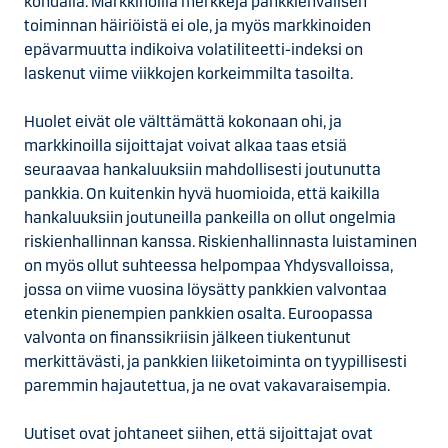
kohdalla. Markkinoilla merkkejä pankkienvälisen
toiminnan häiriöistä ei ole, ja myös markkinoiden
epävarmuutta indikoiva volatiliteetti-indeksi on
laskenut viime viikkojen korkeimmilta tasoilta.
Huolet eivät ole välttämättä kokonaan ohi, ja
markkinoilla sijoittajat voivat alkaa taas etsiä
seuraavaa hankaluuksiin mahdollisesti joutunutta
pankkia. On kuitenkin hyvä huomioida, että kaikilla
hankaluuksiin joutuneilla pankeilla on ollut ongelmia
riskienhallinnan kanssa. Riskienhallinnasta luistaminen
on myös ollut suhteessa helpompaa Yhdysvalloissa,
jossa on viime vuosina löysätty pankkien valvontaa
etenkin pienempien pankkien osalta. Euroopassa
valvonta on finanssikriisin jälkeen tiukentunut
merkittävästi, ja pankkien liiketoiminta on tyypillisesti
paremmin hajautettua, ja ne ovat vakavaraisempia.
Uutiset ovat johtaneet siihen, että sijoittajat ovat