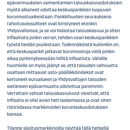
epävarmuuksien vaimentamien talouskasvuodotuksien
myötä alkaneet odottaa keskuspankkien luopuvan
koronnostoaikeistaan. Pankkihuolien seurauksena
rahoitusolosuhteet ovat kiristyneet etenkin
Yhdysvalloissa, ja se voi hidastaa talouskasvua ja siten
inflaatiota jonkin verran, tehden osan keskuspankkien
työstä heidän puolestaan. Todennäköistä kuitenkin on,
että keskuspankit jatkavat koronnostoja vielä jonkin
aikaa pyrkimyksessään hillitä inflaatiota. Vähälle
huomiolle on myös jäänyt se, että talouden vahvuutta
osaltaan mittaavat osto-päällikköindeksit ovat
kertoneet euroalueen ja Yhdysvaltojen talouden
sietäneen epävarmuutta odotettua paremmin.
Verrattain vahvat talouskasvuluvut viestivät, että
inflaatio ei olisi aivan heti laskemassa ja ovat siten
ristiriidassa markkinoiden koronlaskuodotuksien
kanssa.
Tilanne sijoitusmarkkinoilla näyttää tällä hetkellä