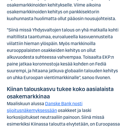
osakemarkkinoiden kehitykselle. Viime aikoina
osakemarkkinoiden kehitys on pankkisektorin
kuohunnasta huolimatta ollut pääosin nousujohteista.
”Siinä missä Yhdysvaltojen talous on yhä matkalla kohti
maltillista taantumaa, euroalueella kasvuennusteita
viilattiin hieman ylöspäin. Myös markkinoilla
eurooppalaisten osakkeiden kehitys on ollut
alkuvuodesta suhteessa vahvempaa. Toisaalta EKP:n
paine jatkaa koronnostoja kesää kohden on Fediä
suurempi, ja hitaana jatkuva globaalin talouden kehitys
on uhka Euroopan vientimarkkinalle”, sanoo Ilvonen.
Kiinan talouskasvu tukee koko aasialaista
osakemarkkinaa
Maaliskuun alussa
Danske Bank nosti
sijoitusnäkemyksessään
osakkeet ja laski
korkosijoitukset neutraaliin painoon. Siinä missä
esimerkiksi Kiinassa taloutta elvytetään, on Euroopassa