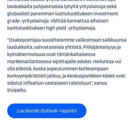
laadukkaita pohjoismaisia lyhyitä yrityslainoja sekä
globaalisti paremman luottoluokituksen investment
grade -yrityslainoja. Välttää kannattaa alhaisen
luottoluokituksen high yield -yrityslainoja.
”Osakepoimijaa suosittelemme valikoimaan salkkuunsa
laadukkaita, vahvataseisia yhtiöitä. Pitkäjänteisyys ja
kylmähermoisuus ovat tämänkaltaisessa
markkinatilanteessa sijoittajalle eduksi. Heiluntaa voi
olla edessä, koska sopeutuminen korkeampaan
korkoympäristöön jatkuu, ja keskuspankkien kädet ovat
sidotut inflaation vastaiseen taisteluun”, sanoo
Kivipelto.
Lue Nordic Outlook -raportti