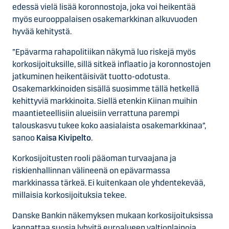
edessä vielä lisää koronnostoja, joka voi heikentää
myös eurooppalaisen osakemarkkinan alkuvuoden
hyvää kehitystä.
”Epävarma rahapolitiikan näkymä luo riskejä myös
korkosijoituksille, sillä sitkeä inflaatio ja koronnostojen
jatkuminen heikentäisivät tuotto-odotusta.
Osakemarkkinoiden sisällä suosimme tällä hetkellä
kehittyviä markkinoita. Siellä etenkin Kiinan muihin
maantieteellisiin alueisiin verrattuna parempi
talouskasvu tukee koko aasialaista osakemarkkinaa”,
sanoo
Kaisa Kivipelto
.
Korkosijoitusten rooli pääoman turvaajana ja
riskienhallinnan välineenä on epävarmassa
markkinassa tärkeä. Ei kuitenkaan ole yhdentekevää,
millaisia korkosijoituksia tekee.
Danske Bankin näkemyksen mukaan korkosijoituksissa
kannattaa suosia lyhyitä euroalueen valtionlainoja,