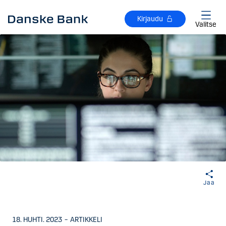
Siirry sisältöön
Kirjaudu
Valitse
Jaa
18. HUHTI. 2023
–
ARTIKKELI