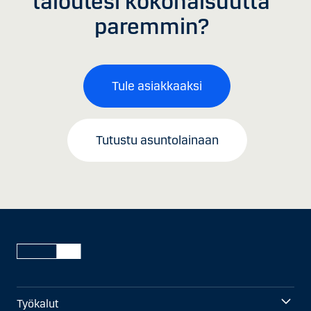
taloutesi kokonaisuutta
paremmin?
Tule asiakkaaksi
Tutustu asuntolainaan
Työkalut