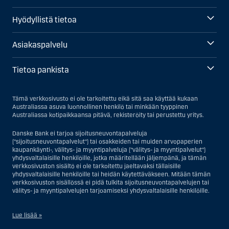
Hyödyllistä tietoa
Asiakaspalvelu
Tietoa pankista
Tämä verkkosivusto ei ole tarkoitettu eikä sitä saa käyttää kukaan
Australiassa asuva luonnollinen henkilö tai minkään tyyppinen
Australiassa kotipaikkaansa pitävä, rekisteröity tai perustettu yritys.
Danske Bank ei tarjoa sijoitusneuvontapalveluja
("sijoitusneuvontapalvelut") tai osakkeiden tai muiden arvopaperien
kaupankäynti-, välitys- ja myyntipalveluja ("välitys- ja myyntipalvelut")
yhdysvaltalaisille henkilöille, jotka määritellään jäljempänä, ja tämän
verkkosivuston sisältö ei ole tarkoitettu jaeltavaksi tällaisille
yhdysvaltalaisille henkilöille tai heidän käytettäväkseen. Mitään tämän
verkkosivuston sisällössä ei pidä tulkita sijoitusneuvontapalvelujen tai
välitys- ja myyntipalvelujen tarjoamiseksi yhdysvaltalaisille henkilöille.
Lue lisää »