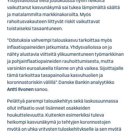
Yhdysvalloissa vielä joulukuussa hyvin heikolta
vaikuttanut kasvunäkymä sai tukea lämpimältä säältä
ja matalammilta markkinakoroilta. Myös
rahoitusvakauteen liittyvät riskit vaikuttavat
toistaiseksi tasaantuneen.
”Odotuksia vahvempi talouskasvu tarkoittaa myös
inflaatiopaineiden jatkumista. Yhdysvalloissa on jo
nähty alustavia viitteitä ylikuumentuneen työmarkkinan
ja pohjainflaatiopaineiden rauhoittumisesta, mutta
varsinkin euroalueella tilanne on yhä vaikea. Sijoittajalle
tämä tarkoittaa tasapainoilua kasvuhuolien ja
koronnostoriskin välillä”. Danske Bankin analyytikko
Antti Ilvonen
sanoo.
Pelättyä parempi talouskehitys sekä laskusuunnassa
ollut inflaatio ovat lisänneet osakkeiden
houkuttelevuutta. Kuitenkin esimerkiksi tuleva
heikompi kasvunäkymä jo tehtyjen koronnostojen
myötä on uhka yritysten tuloskehitykselle ja sen myötä