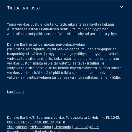
Tietoa pankista
Tämä verkkosivusto ei ole tarkoitettu eikä sitä saa käyttää kukaan
Australiassa asuva luonnollinen henkilö tai minkään tyyppinen
Australiassa kotipaikkaansa pitävä, rekisteröity tai perustettu yritys.
Danske Bank ei tarjoa sijoitusneuvontapalveluja
("sijoitusneuvontapalvelut") tai osakkeiden tai muiden arvopaperien
kaupankäynti-, välitys- ja myyntipalveluja ("välitys- ja myyntipalvelut")
yhdysvaltalaisille henkilöille, jotka määritellään jäljempänä, ja tämän
verkkosivuston sisältö ei ole tarkoitettu jaeltavaksi tällaisille
yhdysvaltalaisille henkilöille tai heidän käytettäväkseen. Mitään tämän
verkkosivuston sisällössä ei pidä tulkita sijoitusneuvontapalvelujen tai
välitys- ja myyntipalvelujen tarjoamiseksi yhdysvaltalaisille henkilöille.
Lue lisää »
Sijoitusneuvontapalvelujen osalta yhdysvaltalaiseksi henkilöksi
katsotaan Yhdysvalloissa asuva luonnollinen henkilö; tai Yhdysvalloissa
rekisteriin merkitty tai perustettu yritys tai yhtiö, pois lukien pätevistä
Danske Bank A/S, Suomen sivuliike, Televisiokatu 1, Helsinki, PL 1243,
liiketoiminnallisista syistä toimivan, säännellyn yhdysvaltalaisen
00075 DANSKE BANK, BIC: DABAFIHH
vakuutusyhtiön tai pankin offshore-sivuliikkeet tai asiamiehet; tai
Yhteystiedot
|
Yleiset ehdot
|
Tietosuoja
|
Evästekäytäntö
|
ulkomaisen, Yhdysvalloissa sijaitsevan ulkomaisen tahon sivuliike tai
Saavutettavuus
|
Ilmiantosivusto