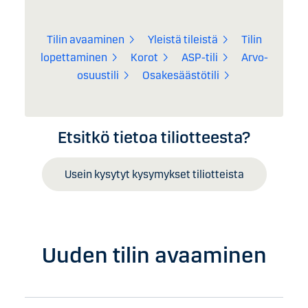
Tilin avaaminen
Yleistä tileistä
Tilin
lopettaminen
Korot
ASP-tili
Arvo-
osuustili
Osakesäästötili
Etsitkö tietoa tiliotteesta?
Usein kysytyt kysymykset tiliotteista
Uuden tilin avaaminen