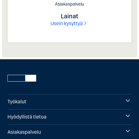
Asiakaspalvelu
Lainat
Usein kysyttyä
Työkalut
Hyödyllistä tietoa
Asiakaspalvelu