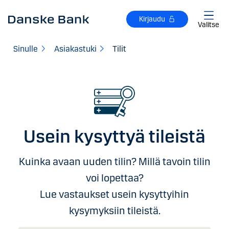
Siirry sisältöön
Kirjaudu
Valitse
Sinulle
Asiakastuki
Tilit
Usein kysyttyä tileistä
Kuinka avaan uuden tilin? Millä tavoin tilin
voi lopettaa?
Lue vastaukset usein kysyttyihin
kysymyksiin tileistä.