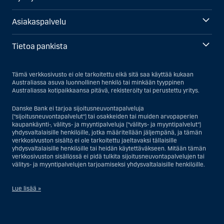
Asiakaspalvelu
Tietoa pankista
Tämä verkkosivusto ei ole tarkoitettu eikä sitä saa käyttää kukaan
Australiassa asuva luonnollinen henkilö tai minkään tyyppinen
Australiassa kotipaikkaansa pitävä, rekisteröity tai perustettu yritys.
Danske Bank ei tarjoa sijoitusneuvontapalveluja
("sijoitusneuvontapalvelut") tai osakkeiden tai muiden arvopaperien
kaupankäynti-, välitys- ja myyntipalveluja ("välitys- ja myyntipalvelut")
yhdysvaltalaisille henkilöille, jotka määritellään jäljempänä, ja tämän
verkkosivuston sisältö ei ole tarkoitettu jaeltavaksi tällaisille
yhdysvaltalaisille henkilöille tai heidän käytettäväkseen. Mitään tämän
verkkosivuston sisällössä ei pidä tulkita sijoitusneuvontapalvelujen tai
välitys- ja myyntipalvelujen tarjoamiseksi yhdysvaltalaisille henkilöille.
Lue lisää »
Sijoitusneuvontapalvelujen osalta yhdysvaltalaiseksi henkilöksi
katsotaan Yhdysvalloissa asuva luonnollinen henkilö; tai Yhdysvalloissa